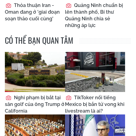
Thỏa thuận Iran -
Quảng Ninh chuẩn bị
Oman đang ở 'giai đoạn
lên thành phố, Bí thư
soạn thảo cuối cùng'
Quảng Ninh chia sẻ
những áp lực
CÓ THỂ BẠN QUAN TÂM
Nghi phạm bị bắt tại
TikToker nổi tiếng
sân golf của ông Trump ở
Mexico bị bắn tử vong khi
California
livestream là ai?