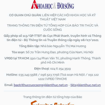
CƠ QUAN CHỦ QUẢN:
LIÊN HIỆP CÁC HỘI KHOA HỌC VÀ KỸ
THUẬT VIỆT NAM
TRANG THÔNG TIN ĐIỆN TỬ TỔNG HỢP CỦA BÁO TRI THỨC VÀ
CUỘC SỐNG
Giấy phép số 113/GP-TTĐT do Cục Phát thanh, truyền hình và Thông
tin điện tử - Bộ Thông tin và Truyền thông cấp ngày 08/07/2021
Tổng Biên tập:
Nhà báo Nguyễn Thị Mai Hương
Tòa soạn:
Số 70 Trần Hưng Đạo, phường Cửa Nam, Hà Nội
VPĐD tại TP.HCM:
590/24 Phan Văn Trị, phường Hạnh Thông, Thành
phố Hồ Chí Minh
Điện thoại:
024 6 254 3519
Hotline:
035 249 5588 / 096 523 7756 (Toà soạn Hà Nội) / 091 122
1222 (VPĐD TPHCM)
Email:
baotrithuccuocsong@kienthuc.net.vn
-
tkts@kienthuc.net.vn
Trang thông tin điện tử tổng hợp của Báo