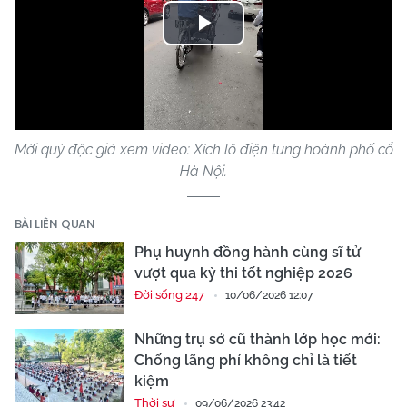
Play
Video
Mời quý độc giả xem video: Xích lô điện tung hoành phố cổ
Hà Nội.
BÀI LIÊN QUAN
Phụ huynh đồng hành cùng sĩ tử
vượt qua kỳ thi tốt nghiệp 2026
Đời sống 247
10/06/2026 12:07
Những trụ sở cũ thành lớp học mới:
Chống lãng phí không chỉ là tiết
kiệm
Thời sự
09/06/2026 23:42