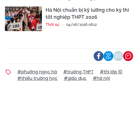
Hà Nội chuẩn bị kỹ lưỡng cho kỳ thi
tốt nghiệp THPT 2026
Thời sự
04/06/2026 08:12
#phường ngọc hà
#trường THPT
#thi lớp 10
#thiếu trường học
#giáo dục
#hà nội