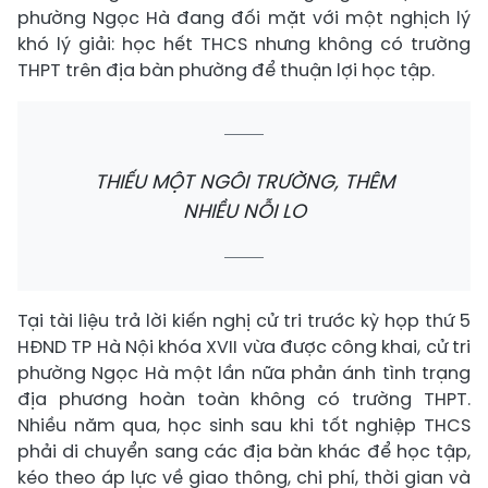
phường Ngọc Hà đang đối mặt với một nghịch lý
khó lý giải: học hết THCS nhưng không có trường
THPT trên địa bàn phường để thuận lợi học tập.
THIẾU MỘT NGÔI TRƯỜNG, THÊM
NHIỀU NỖI LO
Tại tài liệu trả lời kiến nghị cử tri trước kỳ họp thứ 5
HĐND TP Hà Nội khóa XVII vừa được công khai, cử tri
phường Ngọc Hà một lần nữa phản ánh tình trạng
địa phương hoàn toàn không có trường THPT.
Nhiều năm qua, học sinh sau khi tốt nghiệp THCS
phải di chuyển sang các địa bàn khác để học tập,
kéo theo áp lực về giao thông, chi phí, thời gian và