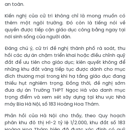
an toàn.
Kiến nghị của cử tri không chỉ là mong muốn có
thêm một ngôi trường. Đó còn là tiếng nói về
quyền được tiếp cận giáo dục công bằng ngay tại
nơi sinh sống của người dân.
Đáng chú ý, cử tri đề nghị thành phố rà soát, thu
hồi các dự án chậm triển khai hoặc điều chỉnh quỹ
đất để ưu tiên cho giáo dục; kiên quyết không để
những khu đất vàng tiếp tục được dành cho mục
đích thương mại trong khi hạ tầng giáo dục đang
thiếu hụt nghiêm trọng. Đồng thời, đề nghị sớm
đưa dự án Trường THPT Ngọc Hà vào danh mục
trọng điểm và xem xét xây dựng tại khu vực Nhà
máy Bia Hà Nội, số 183 Hoàng Hoa Thám.
Phản hồi của Hà Nội cho thấy, theo Quy hoạch
phân khu đô thị H1-2 tỷ lệ 1/2.000, khu đất số 183
Hoàng Hoa Thám hiện đã được xác định có quỹ