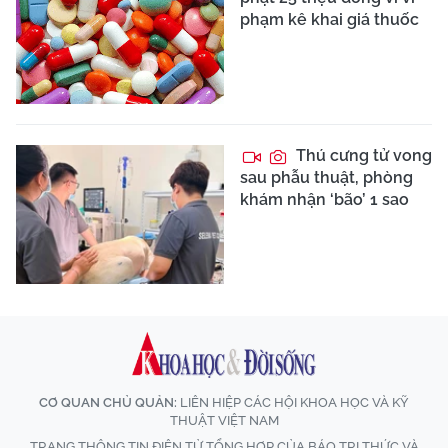
phạm kê khai giá thuốc
Thú cưng tử vong
sau phẫu thuật, phòng
khám nhận ‘bão’ 1 sao
CƠ QUAN CHỦ QUẢN:
LIÊN HIỆP CÁC HỘI KHOA HỌC VÀ KỸ
THUẬT VIỆT NAM
TRANG THÔNG TIN ĐIỆN TỬ TỔNG HỢP CỦA BÁO TRI THỨC VÀ