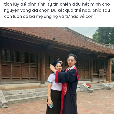
tích lũy để bình tĩnh, tự tin chiến đấu hết mình cho
nguyện vọng đã chọn. Dù kết quả thế nào, phía sau
con luôn có ba mẹ ủng hộ và tự hào về con".