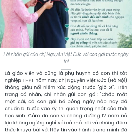
Lời nhắn gửi của chị Nguyễn Việt Đức với con gái trước ngày
thi
Là giáo viên và cũng là phụ huynh có con thi tốt
nghiệp THPT năm nay, chị Nguyễn Việt Đức (Hà Nội)
không giấu nổi niềm xúc động trước "giờ G". Trên
trang cá nhân, chị nhắn gửi con gái: "Chớp mắt
một cái, cô con gái bé bỏng ngày nào nay đã
chuẩn bị bước vào kỳ thi quan trọng nhất của thời
học sinh. Cảm ơn con vì chặng đường 12 năm nỗ
lực không ngừng nghỉ với cả mồ hôi và những đêm
thức khuya bài vở. Hãy tin vào hành trang mình đã