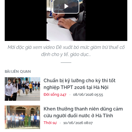
Play
Video
Mời độc giả xem video Đề xuất bỏ mức giảm trừ thuế cố
định cho y tế, giáo dục...
BÀI LIÊN QUAN
Chuẩn bị kỹ lưỡng cho kỳ thi tốt
nghiệp THPT 2026 tại Hà Nội
Đời sống 247
08/06/2026 05:55
Khen thưởng thanh niên dũng cảm
cứu người đuối nước ở Hà Tĩnh
Thời sự
10/06/2026 08:07