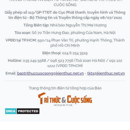
CUỘC SỐNG
Giấy phép số 113/GP-TTĐT do Cục Phát thanh, truyền hình và Thông
tin điện tử - Bộ Thông tin và Truyền thông cấp ngày 08/07/2021
Tổng Biên tập:
Nhà báo Nguyễn Thị Mai Hương
Tòa soạn:
Số 70 Trần Hưng Đạo, phường Cửa Nam, Hà Nội
VPĐD tại TP.HCM:
590/24 Phan Văn Trị, phường Hạnh Thông, Thành
phố Hồ Chí Minh
Điện thoại:
024 6 254 3519
Hotline:
035 249 5588 / 096 523 7756 (Toà soạn Hà Nội) / 091 122
1222 (VPĐD TPHCM)
Email:
baotrithuccuocsong@kienthuc.net.vn
-
tkts@kienthuc.net.vn
Trang thông tin điện tử tổng hợp của Báo