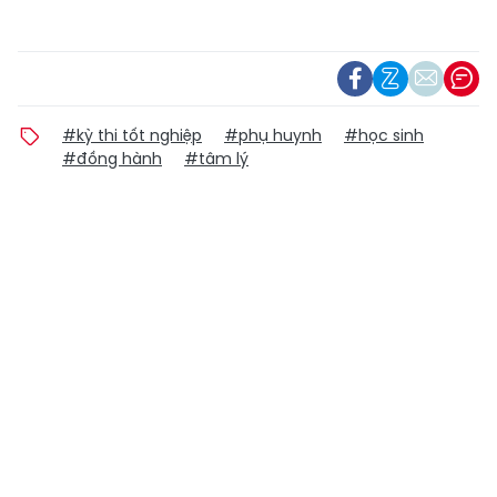
#kỳ thi tốt nghiệp
#phụ huynh
#học sinh
#đồng hành
#tâm lý