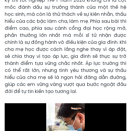
Kỳ thi tốt nghiệp THPT năm 2026 không chỉ là cột
mốc đánh dấu sự trưởng thành của một thế hệ
học sinh, mà còn là thử thách về sự kiên nhẫn, thấu
hiểu của các bậc làm cha, làm mẹ. Phía sau bài thi
điểm cao, phía sau cánh cổng đại học rộng mở,
phần thưởng lớn nhất mà mỗi sĩ tử nhận được
chính là sự đồng hành vô điều kiện của gia đình. Khi
cha mẹ học được cách lắng nghe thay vì áp đặt,
sẻ chia thay vì tạo áp lực, gia đình sẽ thực sự trở
thành điểm tựa vững chắc nhất. Áp lực trường thi
có thể rất lớn, nhưng tình yêu thương và sự thấu
hiểu của cha mẹ sẽ là ngọn hải đăng dẫn đường,
giúp các em vững vàng vượt qua bước ngoặt đầu
đời để tự tin kiến tạo tương lai.