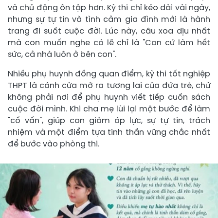
và chủ động ôn tập hơn. Kỳ thi chỉ kéo dài vài ngày,
nhưng sự tự tin và tình cảm gia đình mới là hành
trang đi suốt cuộc đời. Lúc này, câu xoa dịu nhất
mà con muốn nghe có lẽ chỉ là "Con cứ làm hết
sức, cả nhà luôn ở bên con".
Nhiều phụ huynh đồng quan điểm, kỳ thi tốt nghiệp
THPT là cánh cửa mở ra tương lai của đứa trẻ, chứ
không phải nơi để phụ huynh viết tiếp cuốn sách
cuộc đời mình. Khi cha mẹ lùi lại một bước để làm
"cố vấn", giúp con giảm áp lực, sự tự tin, trách
nhiệm và một điểm tựa tinh thần vững chắc nhất
để bước vào phòng thi.