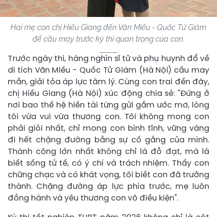
Hai mẹ con chị Hiếu Giang đến Văn Miếu - Quốc Tử Giám
để cầu may trước kỳ thi quan trọng của con.
Trước ngày thi, hàng nghìn sĩ tử và phụ huynh đổ về
di tích Văn Miếu - Quốc Tử Giám (Hà Nội) cầu may
mắn, giải tỏa áp lực tâm lý. Cùng con trai đến đây,
chị Hiếu Giang (Hà Nội) xúc động chia sẻ: "Đứng ở
nơi bao thế hệ hiền tài từng gửi gắm ước mơ, lòng
tôi vừa vui vừa thương con. Tôi không mong con
phải giỏi nhất, chỉ mong con bình tĩnh, vững vàng
đi hết chặng đường bằng sự cố gắng của mình.
Thành công lớn nhất không chỉ là đỗ đạt, mà là
biết sống tử tế, có ý chí và trách nhiệm. Thấy con
chững chạc và có khát vọng, tôi biết con đã trưởng
thành. Chặng đường áp lực phía trước, mẹ luôn
đồng hành và yêu thương con vô điều kiện".