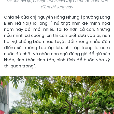
Thí sinh bịn rịn, hồi hộp trước chia tay bố mẹ để bước vào
điểm thi sáng nay
Chia sẻ của chị Nguyễn Hồng Nhung (phường Long
Biên, Hà Nội) lo lắng: "Thú thật nhìn đề minh họa
năm nay đổi mới nhiều, tôi lo hơn cả con. Nhưng
nếu mình cứ cuống lên thì con biết dựa vào ai, nên
hai vợ chồng bảo nhau tuyệt đối không nhắc đến
điểm số, không tạo áp lực, chỉ tập trung lo cơm
nước đủ chất và nhắc con ngủ đúng giờ để giữ sức
khỏe, tinh thần tỉnh táo, bình tĩnh để bước vào kỳ
thi quan trọng".