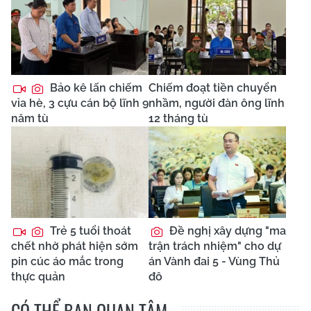
Bảo kê lấn chiếm
Chiếm đoạt tiền chuyển
vỉa hè, 3 cựu cán bộ lĩnh 9
nhầm, người đàn ông lĩnh
năm tù
12 tháng tù
Trẻ 5 tuổi thoát
Đề nghị xây dựng "ma
chết nhờ phát hiện sớm
trận trách nhiệm" cho dự
pin cúc áo mắc trong
án Vành đai 5 - Vùng Thủ
thực quản
đô
CÓ THỂ BẠN QUAN TÂM