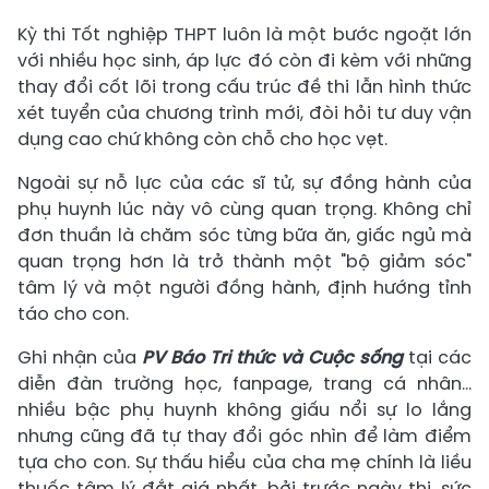
Kỳ thi Tốt nghiệp THPT luôn là một bước ngoặt lớn
với nhiều học sinh, áp lực đó còn đi kèm với những
thay đổi cốt lõi trong cấu trúc đề thi lẫn hình thức
xét tuyển của chương trình mới, đòi hỏi tư duy vận
dụng cao chứ không còn chỗ cho học vẹt.
Ngoài sự nỗ lực của các sĩ tử, sự đồng hành của
phụ huynh lúc này vô cùng quan trọng. Không chỉ
đơn thuần là chăm sóc từng bữa ăn, giấc ngủ mà
quan trọng hơn là trở thành một "bộ giảm sóc"
tâm lý và một người đồng hành, định hướng tỉnh
táo cho con.
Ghi nhận của
PV Báo Tri thức và Cuộc sống
tại các
diễn đàn trường học, fanpage, trang cá nhân...
nhiều bậc phụ huynh không giấu nổi sự lo lắng
nhưng cũng đã tự thay đổi góc nhìn để làm điểm
tựa cho con. Sự thấu hiểu của cha mẹ chính là liều
thuốc tâm lý đắt giá nhất, bởi trước ngày thi, sức