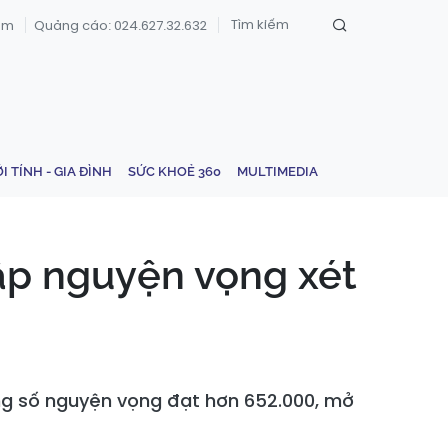
om
Quảng cáo: 024.627.32.632
ỚI TÍNH - GIA ĐÌNH
SỨC KHOẺ 360
MULTIMEDIA
hập nguyện vọng xét
tổng số nguyện vọng đạt hơn 652.000, mở