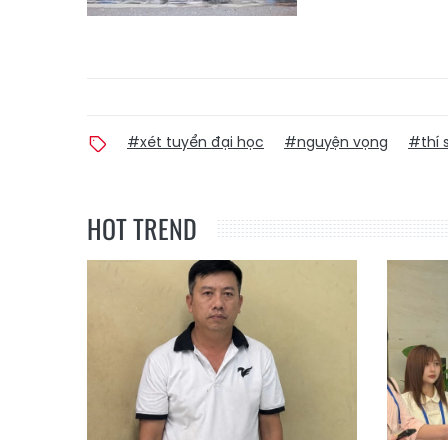
#xét tuyển đại học
#nguyện vọng
#thí 
HOT TREND