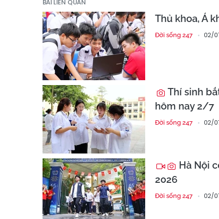
BÀI LIÊN QUAN
Thủ khoa, Á k
02/07
Đời sống 247
Thí sinh bắ
hôm nay 2/7
02/0
Đời sống 247
Hà Nội có
2026
02/0
Đời sống 247