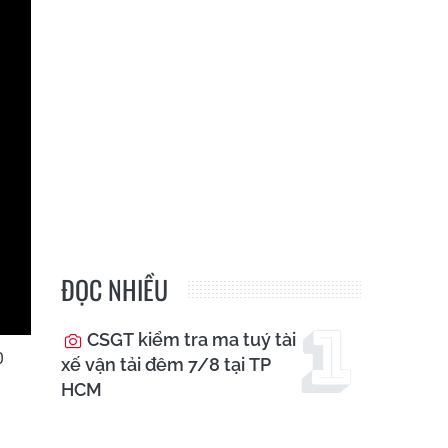
ĐỌC NHIỀU
CSGT kiểm tra ma tuý tài
0
xế vận tải đêm 7/8 tại TP
HCM