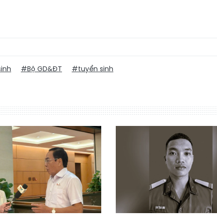
sinh
#Bộ GD&ĐT
#tuyển sinh