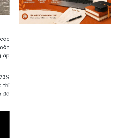
 các
 môn
g áp
 73%
 thí
h đã