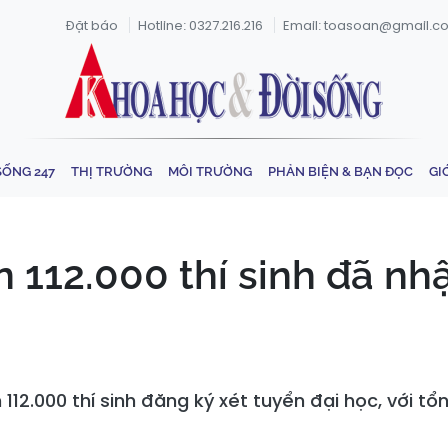
Đặt báo
Hotline: 0327.216.216
Email: toasoan@gmail.c
SỐNG 247
THỊ TRƯỜNG
MÔI TRƯỜNG
PHẢN BIỆN & BẠN ĐỌC
GI
 112.000 thí sinh đã n
112.000 thí sinh đăng ký xét tuyển đại học, với 