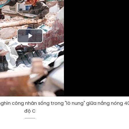
Play
Video
ghìn công nhân sống trong "lò nung" giữa nắng nóng 4
độ C