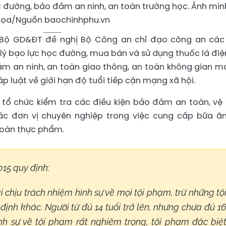
c đường, bảo đảm an ninh, an toàn trường học. Ảnh min
ọa/Nguồn baochinhphu.vn
 Bộ GD&ĐT đề nghị Bộ Công an chỉ đạo công an các
ý bạo lực học đường, mua bán và sử dụng thuốc lá điện
m an ninh, an toàn giao thông, an toàn không gian m
p luật về giới hạn độ tuổi tiếp cận mạng xã hội.
 tổ chức kiểm tra các điều kiện bảo đảm an toàn, vệ 
ác đơn vị chuyên nghiệp trong việc cung cấp bữa ăn
toàn thực phẩm.
015 quy định:
ải chịu trách nhiệm hình sự về mọi tội phạm, trừ những tộ
ịnh khác. Người từ đủ 14 tuổi trở lên, nhưng chưa đủ 1
ình sự về tội phạm rất nghiêm trọng, tội phạm đặc biệ