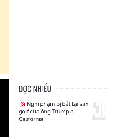
c
ệ
c
ĐỌC NHIỀU
Nghi phạm bị bắt tại sân
golf của ông Trump ở
California