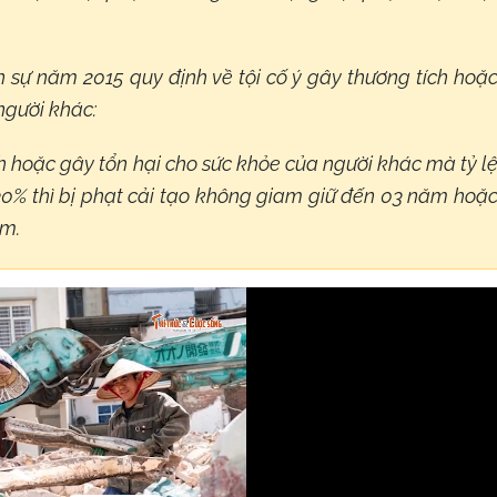
h sự năm 2015 quy định về tội cố ý gây thương tích hoặ
người khác:
h hoặc gây tổn hại cho sức khỏe của người khác mà tỷ l
 30% thì bị phạt cải tạo không giam giữ đến 03 năm hoặ
ăm.