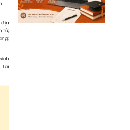
h
 địa
 tử,
ạng;
sinh
 tại
i
6
t