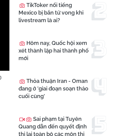
TikToker nổi tiếng
Mexico bị bắn tử vong khi
livestream là ai?
Hôm nay, Quốc hội xem
xét thành lập hai thành phố
mới
0
Thỏa thuận Iran - Oman
đang ở 'giai đoạn soạn thảo
cuối cùng'
Sai phạm tại Tuyên
Quang dẫn đến quyết định
thi lại toàn bộ các môn thi