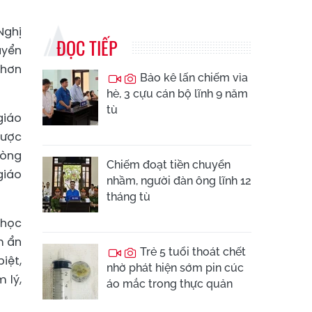
Nghị
ĐỌC TIẾP
uyển
 hơn
Bảo kê lấn chiếm vỉa
hè, 3 cựu cán bộ lĩnh 9 năm
tù
giáo
được
hòng
Chiếm đoạt tiền chuyển
giáo
nhầm, người đàn ông lĩnh 12
tháng tù
 học
m ẩn
Trẻ 5 tuổi thoát chết
iệt,
nhờ phát hiện sớm pin cúc
 lý,
áo mắc trong thực quản