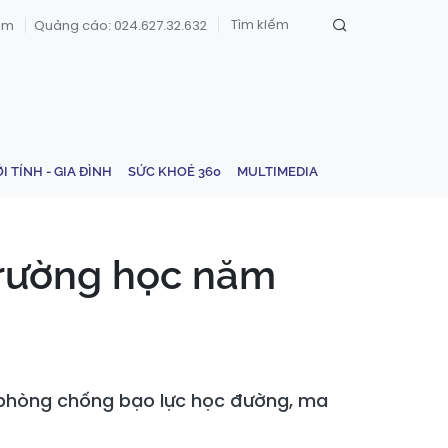
om
Quảng cáo: 024.627.32.632
ỚI TÍNH - GIA ĐÌNH
SỨC KHOẺ 360
MULTIMEDIA
trường học năm
phòng chống bạo lực học đường, ma