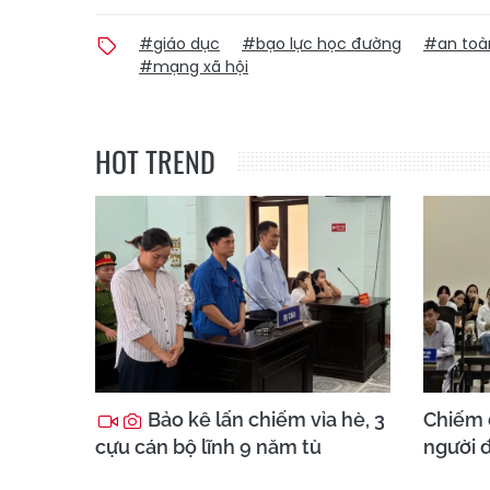
#giáo dục
#bạo lực học đường
#an toà
#mạng xã hội
HOT TREND
Bảo kê lấn chiếm vỉa hè, 3
Chiếm 
cựu cán bộ lĩnh 9 năm tù
người đ