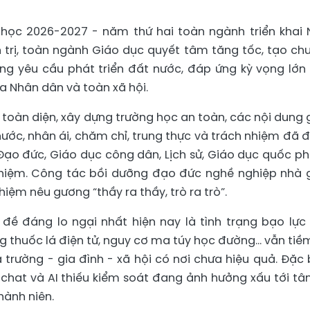
ọc 2026-2027 - năm thứ hai toàn ngành triển khai 
trị, toàn ngành Giáo dục quyết tâm tăng tốc, tạo ch
ng yêu cầu phát triển đất nước, đáp ứng kỳ vọng lớn
a Nhân dân và toàn xã hội.
toàn diện, xây dựng trường học an toàn, các nội dung 
u nước, nhân ái, chăm chỉ, trung thực và trách nhiệm đã 
ạo đức, Giáo dục công dân, Lịch sử, Giáo dục quốc p
ghiệm. Công tác bồi dưỡng đạo đức nghề nghiệp nhà 
ệm nêu gương “thầy ra thầy, trò ra trò”.
đề đáng lo ngại nhất hiện nay là tình trạng bạo lực
g thuốc lá điện tử, nguy cơ ma túy học đường… vẫn tiề
 trường - gia đình - xã hội có nơi chưa hiệu quả. Đặc b
chat và AI thiếu kiểm soát đang ảnh hưởng xấu tới tâm
hành niên.