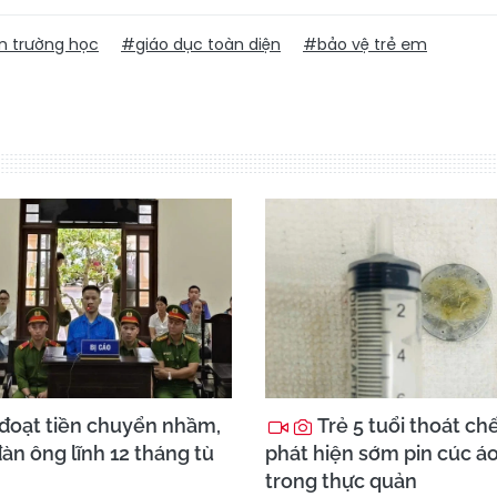
n trường học
#giáo dục toàn diện
#bảo vệ trẻ em
đoạt tiền chuyển nhầm,
Trẻ 5 tuổi thoát ch
àn ông lĩnh 12 tháng tù
phát hiện sớm pin cúc á
trong thực quản