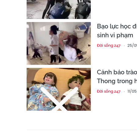
Bạo lực học đ
sinh vi phạm
25/0
Đời sống 247
Cảnh báo trào
Thong trong 
11/0
Đời sống 247