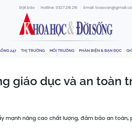
Đặt báo
Hotline: 0327.216.216
Email: toasoan@gmail.c
SỐNG 247
THỊ TRƯỜNG
MÔI TRƯỜNG
PHẢN BIỆN & BẠN ĐỌC
GI
ng giáo dục và an toàn 
y mạnh nâng cao chất lượng, đảm bảo an toàn, 