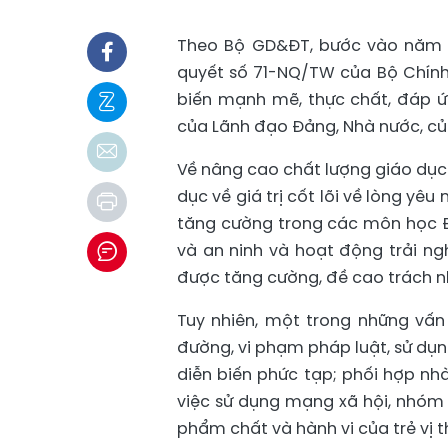
Theo Bộ GD&ĐT, bước vào năm h
quyết số 71-NQ/TW của Bộ Chính 
biến mạnh mẽ, thực chất, đáp ứ
của Lãnh đạo Đảng, Nhà nước, củ
Về nâng cao chất lượng giáo dục 
dục về giá trị cốt lõi về lòng yê
tăng cường trong các môn học Đ
và an ninh và hoạt động trải n
được tăng cường, đề cao trách nhi
Tuy nhiên, một trong những vấn 
đường, vi phạm pháp luật, sử dụn
diễn biến phức tạp; phối hợp nhà
việc sử dụng mạng xã hội, nhóm 
phẩm chất và hành vi của trẻ vị t