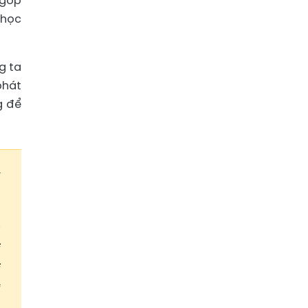
 góp
 học
g ta
phát
g để
t
g
i
i
ì