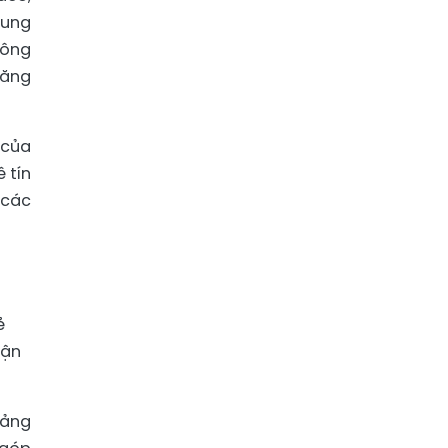
dung
hông
đăng
 của
 tín
 các
ẻ
hận
uảng