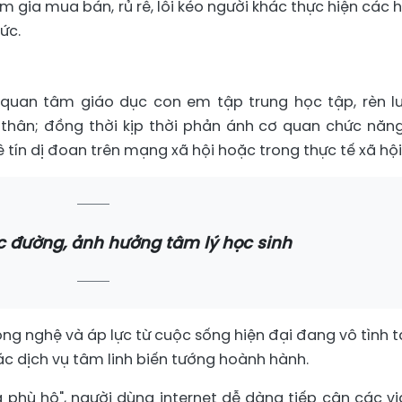
am gia mua bán, rủ rê, lôi kéo người khác thực hiện các 
ức.
 quan tâm giáo dục con em tập trung học tập, rèn l
thân; đồng thời kịp thời phản ánh cơ quan chức năng
 tín dị đoan trên mạng xã hội hoặc trong thực tế xã hội
 đường, ảnh hưởng tâm lý học sinh
ng nghệ và áp lực từ cuộc sống hiện đại đang vô tình 
 dịch vụ tâm linh biến tướng hoành hành.
phù hộ", người dùng internet dễ dàng tiếp cận các vi