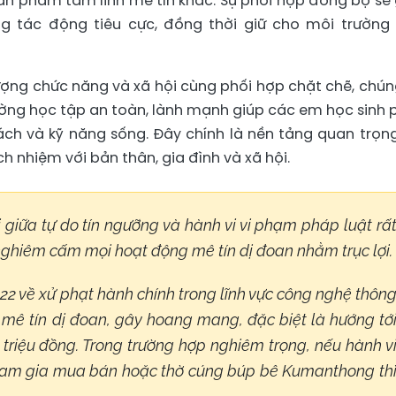
n phẩm tâm linh mê tín khác. Sự phối hợp đồng bộ sẽ
g tác động tiêu cực, đồng thời giữ cho môi trường
 lượng chức năng và xã hội cùng phối hợp chặt chẽ, chún
ờng học tập an toàn, lành mạnh giúp các em học sinh 
 cách và kỹ năng sống. Đây chính là nền tảng quan trọn
ch nhiệm với bản thân, gia đình và xã hội.
i giữa tự do tín ngưỡng và hành vi vi phạm pháp luật rấ
nghiêm cấm mọi hoạt động mê tín dị đoan nhằm trục lợi.
22 về xử phạt hành chính trong lĩnh vực công nghệ thôn
in mê tín dị đoan, gây hoang mang, đặc biệt là hướng tớ
0 triệu đồng. Trong trường hợp nghiêm trọng, nếu hành v
 tham gia mua bán hoặc thờ cúng búp bê Kumanthong th