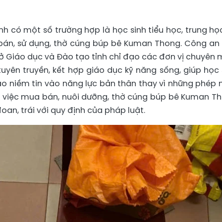
inh có một số trường hợp là học sinh tiểu học, trung họ
bán, sử dụng, thờ cúng búp bê Kuman Thong. Công an 
ở Giáo dục và Đào tạo tỉnh chỉ đạo các đơn vị chuyên 
uyên truyền, kết hợp giáo dục kỹ năng sống, giúp học 
o niềm tin vào năng lực bản thân thay vì những phép
của việc mua bán, nuôi dưỡng, thờ cúng búp bê Kuman T
đoan, trái với quy định của pháp luật.