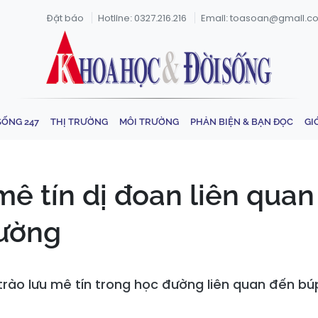
Đặt báo
Hotline: 0327.216.216
Email: toasoan@gmail.c
SỐNG 247
THỊ TRƯỜNG
MÔI TRƯỜNG
PHẢN BIỆN & BẠN ĐỌC
GI
mê tín dị đoan liên qu
đường
 trào lưu mê tín trong học đường liên quan đến 