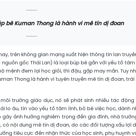
p bê Kuman Thong là hành vi mê tín dị đoan
nay, trên không gian mạng xuất hiện thông tin lan truyề
nguồn gốc Thái Lan) là loại búp bê gắn với yếu tố tâm
hộ mệnh đem lại học giỏi, thi đậu, gặp may mắn. Tuy nh
man Thong là hành vi tuyên truyền mê tín dị đoan, trái
 môi trường giáo dục, nó sẽ phát sinh nhiều tác động 
ái lo âu, tin vào yếu tố tâm linh, bỏ bê việc học, dành n
ó gây ảnh hưởng nghiêm trọng đến gia đình, nhà trườn
ật, có nội dung mê tín dị đoan, do các đối tượng xấu lợi 
 hưởng tiêu cực đến nhận thức của học sinh, phụ huynh v