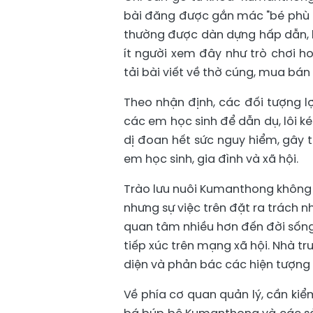
bài đăng được gắn mác "bé phù h
thường được dàn dựng hấp dẫn, k
ít người xem đây như trò chơi 
tải bài viết về thờ cúng, mua bá
Theo nhận định, các đối tượng lợi
các em học sinh để dẫn dụ, lôi k
dị đoan hết sức nguy hiểm, gây 
em học sinh, gia đình và xã hội.
Trào lưu nuôi Kumanthong không 
nhưng sự việc trên đặt ra trách n
quan tâm nhiều hơn đến đời sống 
tiếp xúc trên mạng xã hội. Nhà t
diện và phản bác các hiện tượng 
Về phía cơ quan quản lý, cần ki