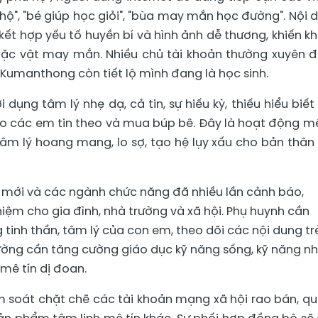
ộ", "bé giúp học giỏi", "bùa may mắn học đường". Nội 
ết hợp yếu tố huyền bí và hình ảnh dễ thương, khiến k
hoặc vật may mắn. Nhiều chủ tài khoản thường xuyên 
n Kumanthong còn tiết lộ mình đang là học sinh.
 dụng tâm lý nhẹ dạ, cả tin, sự hiếu kỳ, thiếu hiểu biết
éo các em tin theo và mua búp bê. Đây là hoạt động mê
tâm lý hoang mang, lo sợ, tạo hệ lụy xấu cho bản thân
mới và các ngành chức năng đã nhiều lần cảnh báo,
hiệm cho gia đình, nhà trường và xã hội. Phụ huynh cần
tinh thần, tâm lý của con em, theo dõi các nội dung tr
rường cần tăng cường giáo dục kỹ năng sống, kỹ năng n
mê tín dị đoan.
ểm soát chặt chẽ các tài khoản mạng xã hội rao bán, q