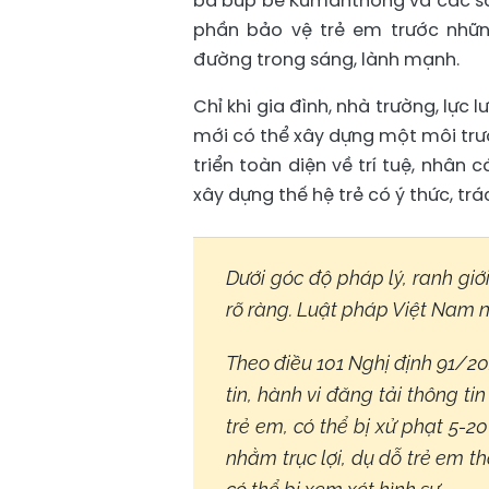
bá búp bê Kumanthong và các sả
phần bảo vệ trẻ em trước nhữn
đường trong sáng, lành mạnh.
Chỉ khi gia đình, nhà trường, lực
mới có thể xây dựng một môi trư
triển toàn diện về trí tuệ, nhân
xây dựng thế hệ trẻ có ý thức, trá
Dưới góc độ pháp lý, ranh giớ
rõ ràng. Luật pháp Việt Nam 
Theo điều 101 Nghị định 91/20
tin, hành vi đăng tải thông t
trẻ em, có thể bị xử phạt 5-2
nhằm trục lợi, dụ dỗ trẻ em