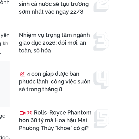
hành
sinh cả nước sẽ tựu trường
sớm nhất vào ngày 22/8
uyện
Nhiệm vụ trọng tâm ngành
giáo dục 2026: đổi mới, an
 khi
toàn, số hóa
.
4 con giáp được ban
phước lành, công việc suôn
sẻ trong tháng 8
Rolls-Royce Phantom
tạo
hơn 68 tỷ mà Hoa hậu Mai
Phương Thúy "khoe" có gì?
deo,