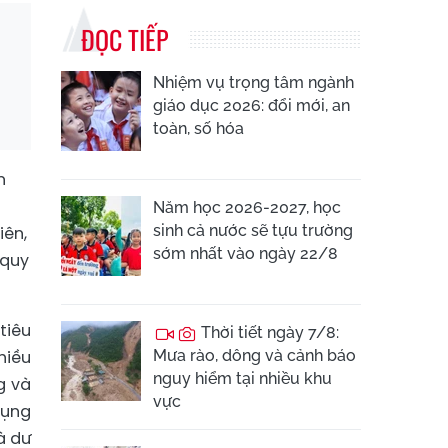
ĐỌC TIẾP
Nhiệm vụ trọng tâm ngành
giáo dục 2026: đổi mới, an
toàn, số hóa
n
Năm học 2026-2027, học
sinh cả nước sẽ tựu trường
iên,
sớm nhất vào ngày 22/8
 quy
tiêu
Thời tiết ngày 7/8:
hiều
Mưa rào, dông và cảnh báo
nguy hiểm tại nhiều khu
g và
vực
dụng
à dư