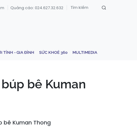
om
Quảng cáo: 024.627.32.632
ỚI TÍNH - GIA ĐÌNH
SỨC KHOẺ 360
MULTIMEDIA
an búp bê Kuman
búp bê Kuman Thong