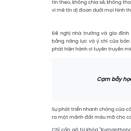
tin theo, không chia sẻ, không th
vi mê tín dị đoan dưới mọi hình th
Đề nghị nhà trường và gia đình
bằng năng lực và ý chí của bản 
phát hiện hành vi tuyên truyền mê
Cạm bẫy học
Sự phát triển nhanh chóng của cô
ra một mảnh đất màu mỡ cho các
Chỉ cần gõ từ khóa "Kumanthong 