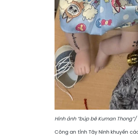
Hình ảnh “búp bê Kuman Thong”/ 
Công an tỉnh Tây Ninh khuyến cá