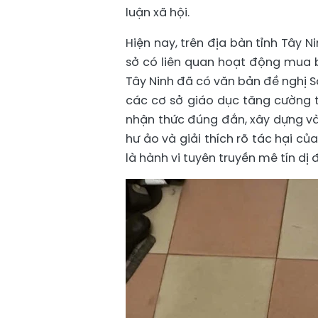
luận xã hội.
Hiện nay, trên địa bàn tỉnh Tây N
sở có liên quan hoạt động mua 
Tây Ninh đã có văn bản đề nghị S
các cơ sở giáo dục tăng cường t
nhận thức đúng đắn, xây dựng và
hư ảo và giải thích rõ tác hại 
là hành vi tuyên truyền mê tín dị 