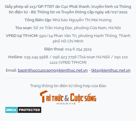
Giấy phép số 113/GP-TTĐT do Cục Phát thanh, truyền hình và Thông
tin điện tử - Bộ Thông tin và Truyền thông cấp ngày 08/07/2021
Tổng Biên tập:
Nhà báo Nguyễn Thị Mai Hương
Tòa soạn:
Số 70 Trần Hưng Đạo, phường Cửa Nam, Hà Nội
VPĐD tại TP.HCM:
590/24 Phan Văn Trị, phường Hạnh Thông, Thành
phố Hồ Chí Minh
Điện thoại:
024 6 254 3519
Hotline:
035 249 5588 / 096 523 7756 (Toà soạn Hà Nội) / 091 122
1222 (VPĐD TPHCM)
Email:
baotrithuccuocsong@kienthuc.net.vn
-
tkts@kienthuc.net.vn
Trang thông tin điện tử tổng hợp của Báo