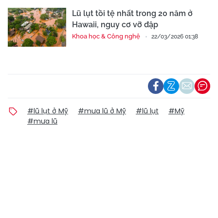
Lũ lụt tồi tệ nhất trong 20 năm ở
Hawaii, nguy cơ vỡ đập
Khoa học & Công nghệ
22/03/2026 01:38
#lũ lụt ở Mỹ
#mưa lũ ở Mỹ
#lũ lụt
#Mỹ
#mưa lũ