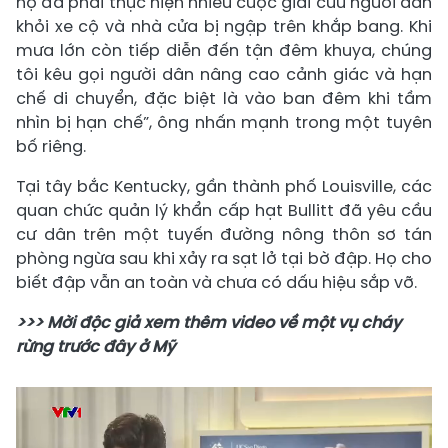
hộ đã phải thực hiện nhiều cuộc giải cứu người dân
khỏi xe cộ và nhà cửa bị ngập trên khắp bang. Khi
mưa lớn còn tiếp diễn đến tận đêm khuya, chúng
tôi kêu gọi người dân nâng cao cảnh giác và hạn
chế di chuyển, đặc biệt là vào ban đêm khi tầm
nhìn bị hạn chế”, ông nhấn mạnh trong một tuyên
bố riêng.
Tại tây bắc Kentucky, gần thành phố Louisville, các
quan chức quản lý khẩn cấp hạt Bullitt đã yêu cầu
cư dân trên một tuyến đường nông thôn sơ tán
phòng ngừa sau khi xảy ra sạt lở tại bờ đập. Họ cho
biết đập vẫn an toàn và chưa có dấu hiệu sắp vỡ.
>>> Mời độc giả xem thêm video về một vụ cháy
rừng trước đây ở Mỹ