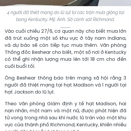
4 người đã thiệt mạng do lũ lụt từ các trận mưa giông tại
bang Kentucky, Mỹ. Ảnh: Sở cảnh sát Richmond.
Vào cuối chiều 27/6, cơ quan này cho biết mưa lớn
đã trút xuống một số khu vực ở tây nam Indiana,
và dự báo sẽ còn tiếp tục mưa thêm. Văn phòng
Thống đốc Beshear cho biết, một số nơi ở Kentucky
có thể ghi nhận lượng mưa lên tới 18 cm cho đến
cuối buổi tối.
Ông Beshear thông báo trên mạng xã hội rằng 3
người đã thiệt mạng tại hạt Madison và 1 người tại
hạt Jackson do lũ lụt.
Theo Văn phòng Giám định y tế hạt Madison, hai
nạn nhân, một nam và một nữ, được phát hiện đã
tử vong trong nhà sau khi nước lũ tràn vào một khu
vực của thành phố Richmond, Kentucky, khiến nhiều