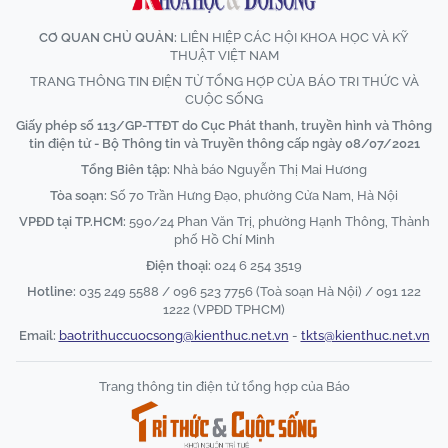
CƠ QUAN CHỦ QUẢN:
LIÊN HIỆP CÁC HỘI KHOA HỌC VÀ KỸ
THUẬT VIỆT NAM
TRANG THÔNG TIN ĐIỆN TỬ TỔNG HỢP CỦA BÁO TRI THỨC VÀ
CUỘC SỐNG
Giấy phép số 113/GP-TTĐT do Cục Phát thanh, truyền hình và Thông
tin điện tử - Bộ Thông tin và Truyền thông cấp ngày 08/07/2021
Tổng Biên tập:
Nhà báo Nguyễn Thị Mai Hương
Tòa soạn:
Số 70 Trần Hưng Đạo, phường Cửa Nam, Hà Nội
VPĐD tại TP.HCM:
590/24 Phan Văn Trị, phường Hạnh Thông, Thành
phố Hồ Chí Minh
Điện thoại:
024 6 254 3519
Hotline:
035 249 5588 / 096 523 7756 (Toà soạn Hà Nội) / 091 122
1222 (VPĐD TPHCM)
Email:
baotrithuccuocsong@kienthuc.net.vn
-
tkts@kienthuc.net.vn
Trang thông tin điện tử tổng hợp của Báo