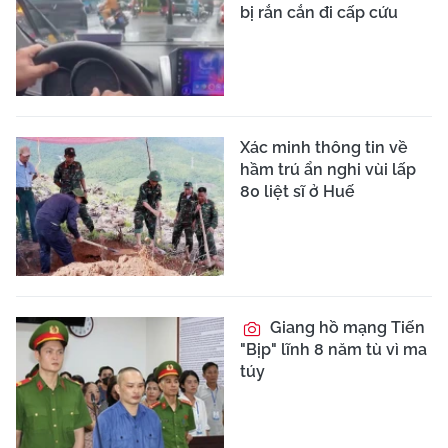
bị rắn cắn đi cấp cứu
Xác minh thông tin về
hầm trú ẩn nghi vùi lấp
80 liệt sĩ ở Huế
Giang hồ mạng Tiến
"Bịp" lĩnh 8 năm tù vì ma
túy