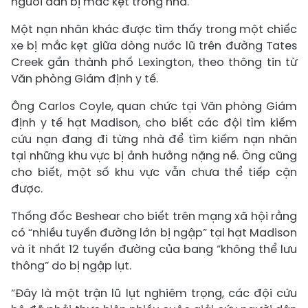
người dân bị mắc kẹt trong nhà.
Một nạn nhân khác được tìm thấy trong một chiếc
xe bị mắc kẹt giữa dòng nước lũ trên đường Tates
Creek gần thành phố Lexington, theo thông tin từ
Văn phòng Giám định y tế.
Ông Carlos Coyle, quan chức tại Văn phòng Giám
định y tế hạt Madison, cho biết các đội tìm kiếm
cứu nạn đang đi từng nhà để tìm kiếm nạn nhân
tại những khu vực bị ảnh hưởng nặng nề. Ông cũng
cho biết, một số khu vực vẫn chưa thể tiếp cận
được.
Thống đốc Beshear cho biết trên mạng xã hội rằng
có “nhiều tuyến đường lớn bị ngập” tại hạt Madison
và ít nhất 12 tuyến đường của bang “không thể lưu
thông” do bị ngập lụt.
“Đây là một trận lũ lụt nghiêm trọng, các đội cứu