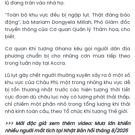
lũ đang tràn vào nhà họ.
“Toàn bộ khu vực đều bị ngập lụt. Thật đáng báo
động”, bà Mariam Dongyela Millah, Phó Giám đốc
truyền thông của Cơ quan Quản lý Thảm họa, cho
biết.
Cơ quan Khí tượng Ghana kêu gọi người dân địa
phương chuẩn bị cho những cơn mưa tiếp theo
trong tuần này tại Accra.
Lũ lụt gây chết người thường xuyên xảy ra ở một số
khu vực của Châu Phi, một trong những khu vực dễ
bị tổn thương nhất trước các hiện tượng thời tiết
cực đoan dù châu lục này có lượng phát thải thấp,
chỉ chiếm một phần nhỏ trong tổng lượng khí thải
nhà kính toàn cầu, theo Tổ chức Khí tượng Thế giới.
>>> Mời độc giả xem thêm video: Mưa lớn khiến
nhiều người mất tích tại Nhật Bản hồi tháng 8/2025