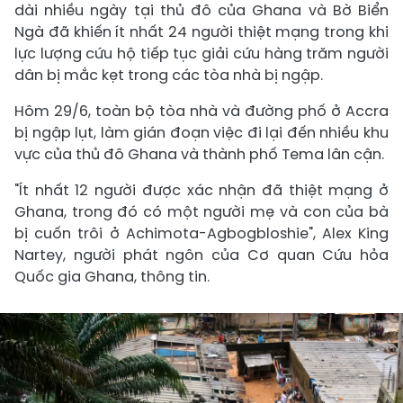
dài nhiều ngày tại thủ đô của Ghana và Bờ Biển
Ngà đã khiến ít nhất 24 người thiệt mạng trong khi
lực lượng cứu hộ tiếp tục giải cứu hàng trăm người
dân bị mắc kẹt trong các tòa nhà bị ngập.
Hôm 29/6, toàn bộ tòa nhà và đường phố ở Accra
bị ngập lụt, làm gián đoạn việc đi lại đến nhiều khu
vực của thủ đô Ghana và thành phố Tema lân cận.
"Ít nhất 12 người được xác nhận đã thiệt mạng ở
Ghana, trong đó có một người mẹ và con của bà
bị cuốn trôi ở Achimota-Agbogbloshie", Alex King
Nartey, người phát ngôn của Cơ quan Cứu hỏa
Quốc gia Ghana, thông tin.