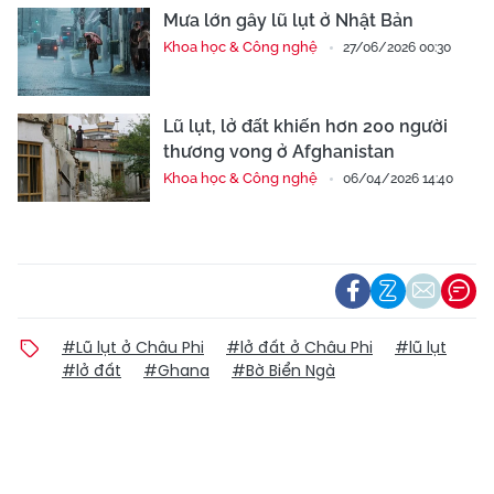
Mưa lớn gây lũ lụt ở Nhật Bản
Khoa học & Công nghệ
27/06/2026 00:30
Lũ lụt, lở đất khiến hơn 200 người
thương vong ở Afghanistan
Khoa học & Công nghệ
06/04/2026 14:40
#Lũ lụt ở Châu Phi
#lở đất ở Châu Phi
#lũ lụt
#lở đất
#Ghana
#Bờ Biển Ngà