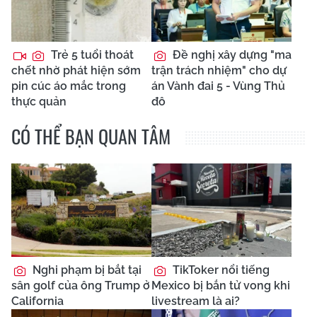
Trẻ 5 tuổi thoát
Đề nghị xây dựng "ma
chết nhờ phát hiện sớm
trận trách nhiệm" cho dự
pin cúc áo mắc trong
án Vành đai 5 - Vùng Thủ
thực quản
đô
CÓ THỂ BẠN QUAN TÂM
Nghi phạm bị bắt tại
TikToker nổi tiếng
sân golf của ông Trump ở
Mexico bị bắn tử vong khi
California
livestream là ai?