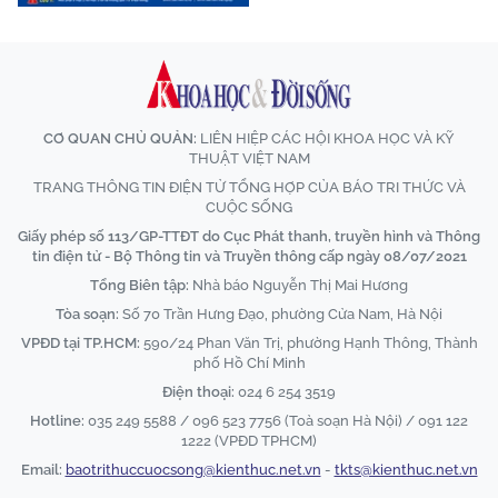
CƠ QUAN CHỦ QUẢN:
LIÊN HIỆP CÁC HỘI KHOA HỌC VÀ KỸ
THUẬT VIỆT NAM
TRANG THÔNG TIN ĐIỆN TỬ TỔNG HỢP CỦA BÁO TRI THỨC VÀ
CUỘC SỐNG
Giấy phép số 113/GP-TTĐT do Cục Phát thanh, truyền hình và Thông
tin điện tử - Bộ Thông tin và Truyền thông cấp ngày 08/07/2021
Tổng Biên tập:
Nhà báo Nguyễn Thị Mai Hương
Tòa soạn:
Số 70 Trần Hưng Đạo, phường Cửa Nam, Hà Nội
VPĐD tại TP.HCM:
590/24 Phan Văn Trị, phường Hạnh Thông, Thành
phố Hồ Chí Minh
Điện thoại:
024 6 254 3519
Hotline:
035 249 5588 / 096 523 7756 (Toà soạn Hà Nội) / 091 122
1222 (VPĐD TPHCM)
Email:
baotrithuccuocsong@kienthuc.net.vn
-
tkts@kienthuc.net.vn