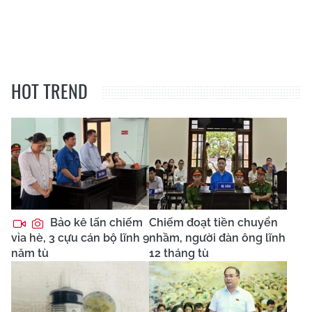
HOT TREND
Bảo kê lấn chiếm
Chiếm đoạt tiền chuyển
vỉa hè, 3 cựu cán bộ lĩnh 9
nhầm, người đàn ông lĩnh
năm tù
12 tháng tù