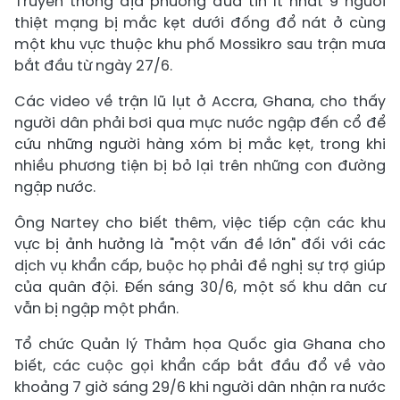
Truyền thông địa phương đưa tin ít nhất 9 người
thiệt mạng bị mắc kẹt dưới đống đổ nát ở cùng
một khu vực thuộc khu phố Mossikro sau trận mưa
bắt đầu từ ngày 27/6.
Các video về trận lũ lụt ở Accra, Ghana, cho thấy
người dân phải bơi qua mực nước ngập đến cổ để
cứu những người hàng xóm bị mắc kẹt, trong khi
nhiều phương tiện bị bỏ lại trên những con đường
ngập nước.
Ông Nartey cho biết thêm, việc tiếp cận các khu
vực bị ảnh hưởng là "một vấn đề lớn" đối với các
dịch vụ khẩn cấp, buộc họ phải đề nghị sự trợ giúp
của quân đội. Đến sáng 30/6, một số khu dân cư
vẫn bị ngập một phần.
Tổ chức Quản lý Thảm họa Quốc gia Ghana cho
biết, các cuộc gọi khẩn cấp bắt đầu đổ về vào
khoảng 7 giờ sáng 29/6 khi người dân nhận ra nước