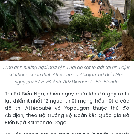
Hình ảnh những ngôi nhà bị hư hại do sạt lở đất tại khu định
cư không chính thức Attecoube ở Abidjan, Bờ Biển Ngà,
ngày 30/6/2026. Ảnh: AP/Diomande Ble Blonde.
Tại Bờ Biển Ngà, nhiều ngày mưa lớn đã gây ra lũ
lụt khiến ít nhất 12 người thiệt mạng, hầu hết ở các
đô thị Attécoubé và Yopougon thuộc thủ đô
Abidjan, theo Bộ trưởng Bộ Đoàn kết Quốc gia Bờ
Biển Ngà Belmonde Dogo.