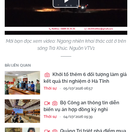
Play
Video
Mời bạn đọc xem video: Ngang nhiên khai thác cát ở trên
sông Trà Khúc. Nguồn VTV1
BÀI LIÊN QUAN
Khởi tố thêm 6 đối tượng làm giả
kết quả thí nghiệm ở Hà Tĩnh
Thời sự
05/07/2026 06:57
Bộ Công an thông tin diễn
biến vụ án hợp đồng kỷ nghỉ
Thời sự
04/07/2026 09:39
Quảng Trị triệt phá điểm mua