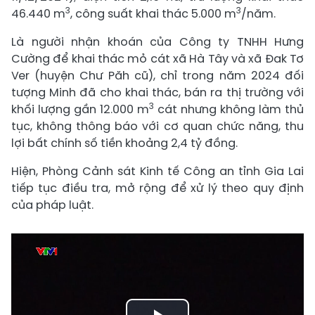
3
3
46.440 m
, công suất khai thác 5.000 m
/năm.
Là người nhận khoán của Công ty TNHH Hưng
Cường để khai thác mỏ cát xã Hà Tây và xã Đak Tơ
Ver (huyện Chư Păh cũ), chỉ trong năm 2024 đối
tượng Minh đã cho khai thác, bán ra thị trường với
3
khối lượng gần 12.000 m
cát nhưng không làm thủ
tục, không thông báo với cơ quan chức năng, thu
lợi bất chính số tiền khoảng 2,4 tỷ đồng.
Hiện, Phòng Cảnh sát Kinh tế Công an tỉnh Gia Lai
tiếp tục điều tra, mở rộng để xử lý theo quy định
của pháp luật.