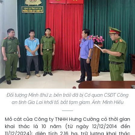
Đối tượng Minh (thứ 2, bên trái) đã bị Cơ quan CSĐT Công
an tỉnh Gia Lai khởi tố, bắt tạm giam. Ảnh: Minh Hiếu
Mỏ cát của Công ty TNHH Hưng Cường có thời gian
khai thác là 10 năm (từ ngày 12/12/2014 đến
11/12/2024); diện tích 2,16 ha, trữ lượng khai thác