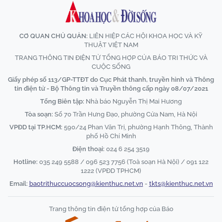
CƠ QUAN CHỦ QUẢN:
LIÊN HIỆP CÁC HỘI KHOA HỌC VÀ KỸ
THUẬT VIỆT NAM
TRANG THÔNG TIN ĐIỆN TỬ TỔNG HỢP CỦA BÁO TRI THỨC VÀ
CUỘC SỐNG
Giấy phép số 113/GP-TTĐT do Cục Phát thanh, truyền hình và Thông
tin điện tử - Bộ Thông tin và Truyền thông cấp ngày 08/07/2021
Tổng Biên tập:
Nhà báo Nguyễn Thị Mai Hương
Tòa soạn:
Số 70 Trần Hưng Đạo, phường Cửa Nam, Hà Nội
VPĐD tại TP.HCM:
590/24 Phan Văn Trị, phường Hạnh Thông, Thành
phố Hồ Chí Minh
Điện thoại:
024 6 254 3519
Hotline:
035 249 5588 / 096 523 7756 (Toà soạn Hà Nội) / 091 122
1222 (VPĐD TPHCM)
Email:
baotrithuccuocsong@kienthuc.net.vn
-
tkts@kienthuc.net.vn
Trang thông tin điện tử tổng hợp của Báo