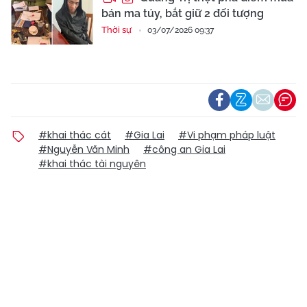
bán ma túy, bắt giữ 2 đối tượng
Thời sự
03/07/2026 09:37
#khai thác cát
#Gia Lai
#Vi phạm pháp luật
#Nguyễn Văn Minh
#công an Gia Lai
#khai thác tài nguyên