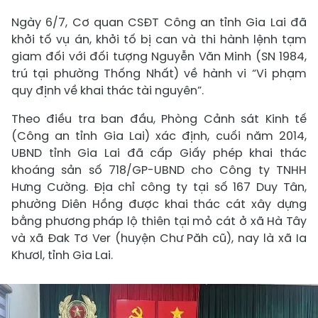
Ngày 6/7, Cơ quan CSĐT Công an tỉnh Gia Lai đã
khởi tố vụ án, khởi tố bị can và thi hành lệnh tạm
giam đối với đối tượng Nguyễn Văn Minh (SN 1984,
trú tại phường Thống Nhất) về hành vi “Vi phạm
quy định về khai thác tài nguyên”.
Theo điều tra ban đầu, Phòng Cảnh sát Kinh tế
(Công an tỉnh Gia Lai) xác định, cuối năm 2014,
UBND tỉnh Gia Lai đã cấp Giấy phép khai thác
khoáng sản số 718/GP-UBND cho Công ty TNHH
Hưng Cường. Địa chỉ công ty tại số 167 Duy Tân,
phường Diên Hồng được khai thác cát xây dựng
bằng phương pháp lộ thiên tại mỏ cát ở xã Hà Tây
và xã Đak Tơ Ver (huyện Chư Păh cũ), nay là xã Ia
Khươl, tỉnh Gia Lai.