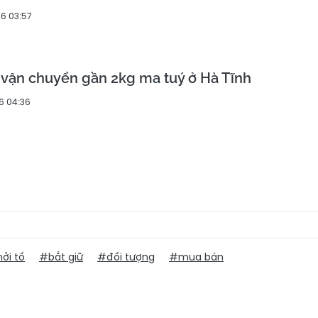
6 03:57
 vận chuyển gần 2kg ma tuý ở Hà Tĩnh
6 04:36
ởi tố
#bắt giữ
#đối tượng
#mua bán