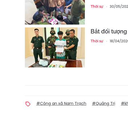
30/05/202
Thời sự
Bắt đối tượng
18/04/202
Thời sự
#Công an xã Nam Trạch
#Quảng Trị
#kh