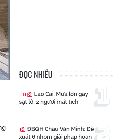
ĐỌC NHIỀU
Lào Cai: Mưa lớn gây
sạt lở, 2 người mất tích
ảng
ĐBQH Châu Văn Minh: Đề
xuất 6 nhóm giải pháp hoàn