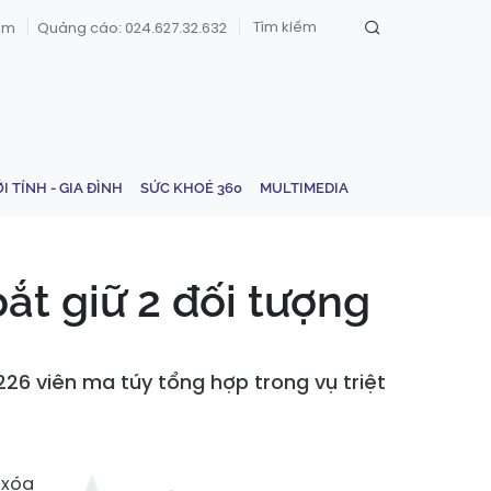
om
Quảng cáo: 024.627.32.632
ỚI TÍNH - GIA ĐÌNH
SỨC KHOẺ 360
MULTIMEDIA
ắt giữ 2 đối tượng
 226 viên ma túy tổng hợp trong vụ triệt
 xóa