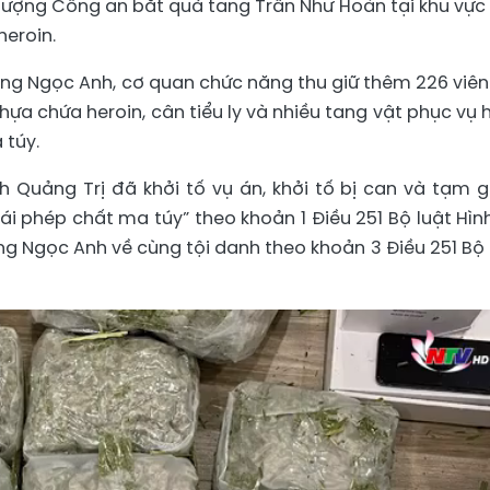
lượng Công an bắt quả tang Trần Như Hoàn tại khu vực
heroin.
ng Ngọc Anh, cơ quan chức năng thu giữ thêm 226 viê
 nhựa chứa heroin, cân tiểu ly và nhiều tang vật phục vụ 
 túy.
 Quảng Trị đã khởi tố vụ án, khởi tố bị can và tạm 
ái phép chất ma túy” theo khoản 1 Điều 251 Bộ luật Hình
g Ngọc Anh về cùng tội danh theo khoản 3 Điều 251 Bộ 