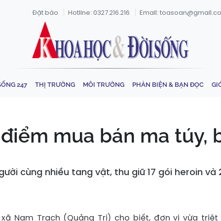
Đặt báo
Hotline: 0327.216.216
Email: toasoan@gmail.c
SỐNG 247
THỊ TRƯỜNG
MÔI TRƯỜNG
PHẢN BIỆN & BẠN ĐỌC
GI
á điểm mua bán ma túy, b
ười cùng nhiều tang vật, thu giữ 17 gói heroin và
xã Nam Trạch (Quảng Trị) cho biết, đơn vị vừa triệt