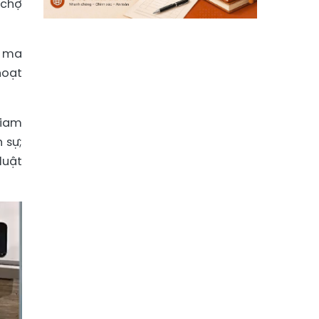
 chợ
n ma
hoạt
giam
 sự;
luật