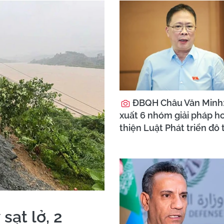
ĐBQH Châu Văn Minh
xuất 6 nhóm giải pháp h
thiện Luật Phát triển đô 
sạt lở, 2