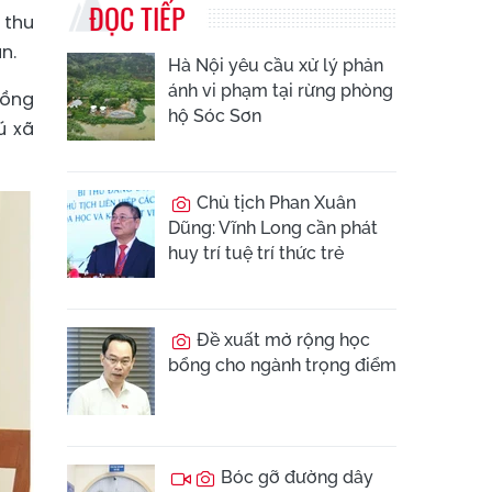
ĐỌC TIẾP
 thu
n.
Hà Nội yêu cầu xử lý phản
ánh vi phạm tại rừng phòng
Đồng
hộ Sóc Sơn
ú xã
Chủ tịch Phan Xuân
Dũng: Vĩnh Long cần phát
huy trí tuệ trí thức trẻ
Đề xuất mở rộng học
bổng cho ngành trọng điểm
Bóc gỡ đường dây