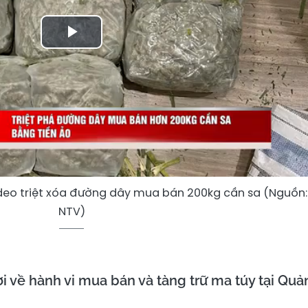
Play
Video
deo triệt xóa đường dây mua bán 200kg cần sa (Nguồn:
NTV)
ời về hành vi mua bán và tàng trữ ma túy tại Qu