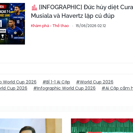
[INFOGRAPHIC] Đức hủy diệt Cura
Musiala và Havertz lập cú đúp
15/06/2026 02:12
Khám phá - Thể thao
ập World Cup 2026
#Bỉ 1-1 Ai Cập
#World Cup 2026
rld Cup 2026
#Infographic World Cup 2026
#Ai Cập cầm h