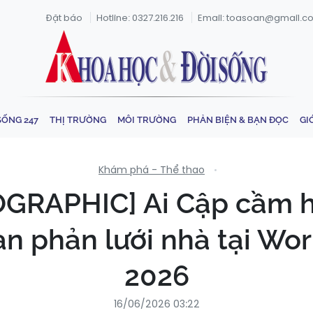
Đặt báo
Hotline: 0327.216.216
Email: toasoan@gmail.c
SỐNG 247
THỊ TRƯỜNG
MÔI TRƯỜNG
PHẢN BIỆN & BẠN ĐỌC
GI
Khám phá - Thể thao
OGRAPHIC] Ai Cập cầm h
n phản lưới nhà tại Wo
2026
16/06/2026 03:22