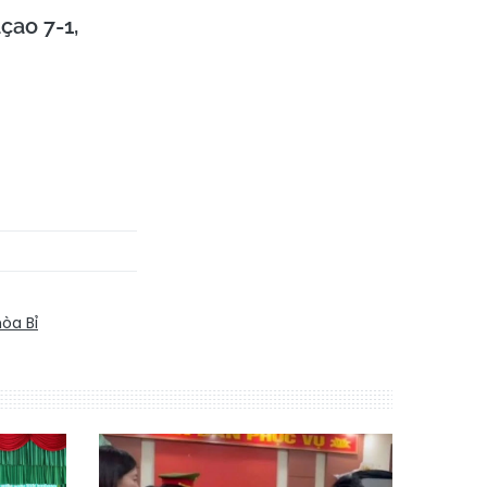
çao 7-1,
òa Bỉ