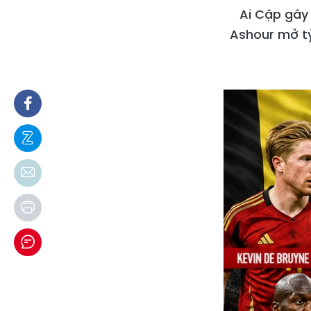
Ai Cập gây
Ashour mở tỷ