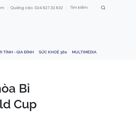
om
Quảng cáo: 024.627.32.632
ỚI TÍNH - GIA ĐÌNH
SỨC KHOẺ 360
MULTIMEDIA
òa Bỉ
rld Cup