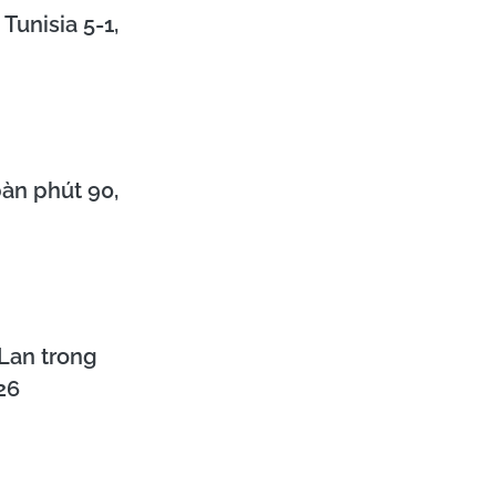
unisia 5-1,
àn phút 90,
Lan trong
26