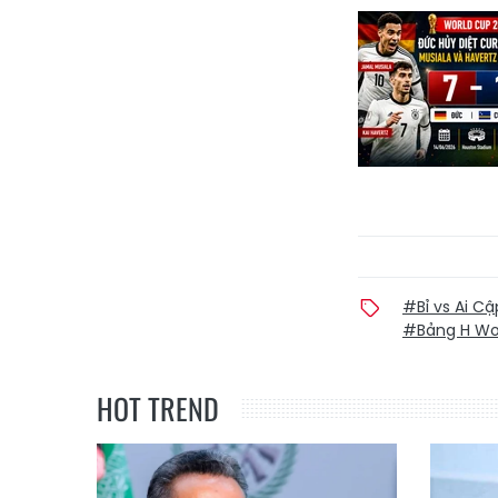
#Bỉ vs Ai C
#Bảng H Wo
HOT TREND