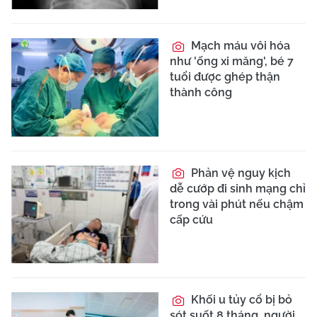
Mạch máu vôi hóa
như 'ống xi măng', bé 7
tuổi được ghép thận
thành công
Phản vệ nguy kịch
dễ cướp đi sinh mạng chỉ
trong vài phút nếu chậm
cấp cứu
Khối u tủy cổ bị bỏ
sót suốt 8 tháng, người