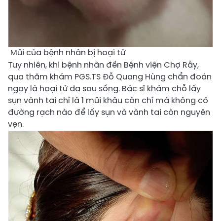
Mũi của bệnh nhân bị hoại tử
Tuy nhiên, khi bệnh nhân đến Bệnh viện Chợ Rẫy,
qua thăm khám PGS.TS Đỗ Quang Hùng chẩn đoán
ngay là hoại tử da sau sống. Bác sĩ khám chỗ lấy
sụn vành tai chỉ là 1 mũi khâu còn chỉ mà không có
đường rạch nào để lấy sụn và vành tai còn nguyên
vẹn.