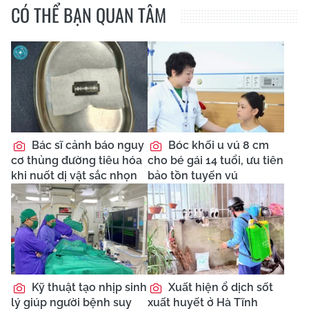
CÓ THỂ BẠN QUAN TÂM
Bác sĩ cảnh báo nguy
Bóc khối u vú 8 cm
cơ thủng đường tiêu hóa
cho bé gái 14 tuổi, ưu tiên
khi nuốt dị vật sắc nhọn
bảo tồn tuyến vú
Kỹ thuật tạo nhịp sinh
Xuất hiện ổ dịch sốt
lý giúp người bệnh suy
xuất huyết ở Hà Tĩnh