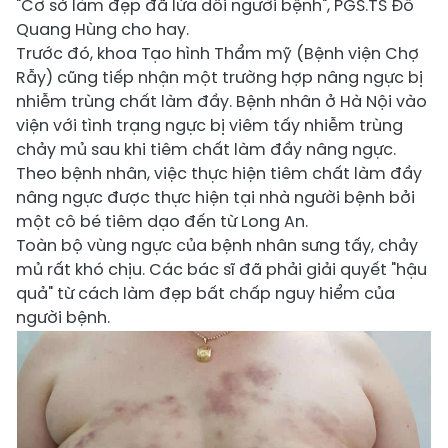
"Cơ sở làm đẹp đã lừa dối người bệnh", PGS.TS Đỗ
Quang Hùng cho hay.
Trước đó, khoa Tạo hình Thẩm mỹ (Bệnh viện Chợ
Rẫy) cũng tiếp nhận một trường hợp nâng ngực bị
nhiễm trùng chất làm đầy. Bệnh nhân ở Hà Nội vào
viện với tình trạng ngực bị viêm tấy nhiễm trùng
chảy mủ sau khi tiêm chất làm đầy nâng ngực.
Theo bệnh nhân, việc thực hiện tiêm chất làm đầy
nâng ngực được thực hiện tại nhà người bệnh bởi
một cô bé tiêm dạo đến từ Long An.
Toàn bộ vùng ngực của bệnh nhân sưng tấy, chảy
mủ rất khó chịu. Các bác sĩ đã phải giải quyết "hậu
quả" từ cách làm đẹp bất chấp nguy hiểm của
người bệnh.