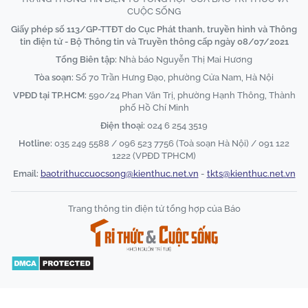
CUỘC SỐNG
Giấy phép số 113/GP-TTĐT do Cục Phát thanh, truyền hình và Thông
tin điện tử - Bộ Thông tin và Truyền thông cấp ngày 08/07/2021
Tổng Biên tập:
Nhà báo Nguyễn Thị Mai Hương
Tòa soạn:
Số 70 Trần Hưng Đạo, phường Cửa Nam, Hà Nội
VPĐD tại TP.HCM:
590/24 Phan Văn Trị, phường Hạnh Thông, Thành
phố Hồ Chí Minh
Điện thoại:
024 6 254 3519
Hotline:
035 249 5588 / 096 523 7756 (Toà soạn Hà Nội) / 091 122
1222 (VPĐD TPHCM)
Email:
baotrithuccuocsong@kienthuc.net.vn
-
tkts@kienthuc.net.vn
Trang thông tin điện tử tổng hợp của Báo