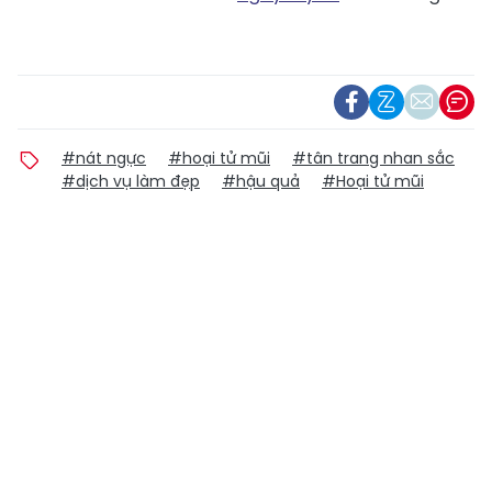
#nát ngực
#hoại tử mũi
#tân trang nhan sắc
#dịch vụ làm đẹp
#hậu quả
#Hoại tử mũi