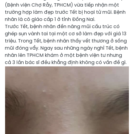
(Bệnh viện Chợ Rẫy, TPHCM) vừa tiếp nhận một
trường hợp làm đẹp trước Tết bị hoại tử mũi. Bệnh
nhân là cô giáo cấp 1 ở tỉnh Đồng Nai.
Trước Tết, bệnh nhân đến nâng mũi cấu trúc có
ghép sụn vành tai tại một cơ sở làm đẹp với giá 13
triệu. Trong Tết, bệnh nhân thấy vết thương ở sống
mũi đóng vẩy. Ngay sau những ngày nghỉ Tết, bệnh
nhân lên TPHCM khám ở một bệnh viện tư nhưng
cả 3 lần bác sĩ đều khẳng định không có vấn đề gì.