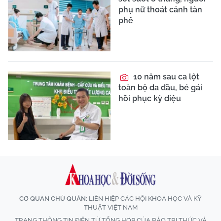
phụ nữ thoát cảnh tàn
phế
10 năm sau ca lột
toàn bộ da đầu, bé gái
hồi phục kỳ diệu
CƠ QUAN CHỦ QUẢN:
LIÊN HIỆP CÁC HỘI KHOA HỌC VÀ KỸ
THUẬT VIỆT NAM
TRANG THÔNG TIN ĐIỆN TỬ TỔNG HỢP CỦA BÁO TRI THỨC VÀ