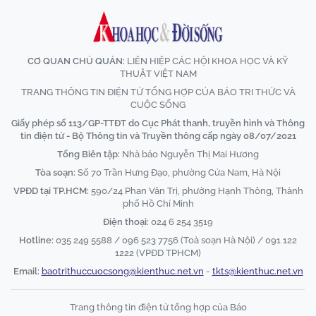
CƠ QUAN CHỦ QUẢN:
LIÊN HIỆP CÁC HỘI KHOA HỌC VÀ KỸ
THUẬT VIỆT NAM
TRANG THÔNG TIN ĐIỆN TỬ TỔNG HỢP CỦA BÁO TRI THỨC VÀ
CUỘC SỐNG
Giấy phép số 113/GP-TTĐT do Cục Phát thanh, truyền hình và Thông
tin điện tử - Bộ Thông tin và Truyền thông cấp ngày 08/07/2021
Tổng Biên tập:
Nhà báo Nguyễn Thị Mai Hương
Tòa soạn:
Số 70 Trần Hưng Đạo, phường Cửa Nam, Hà Nội
VPĐD tại TP.HCM:
590/24 Phan Văn Trị, phường Hạnh Thông, Thành
phố Hồ Chí Minh
Điện thoại:
024 6 254 3519
Hotline:
035 249 5588 / 096 523 7756 (Toà soạn Hà Nội) / 091 122
1222 (VPĐD TPHCM)
Email:
baotrithuccuocsong@kienthuc.net.vn
-
tkts@kienthuc.net.vn
Trang thông tin điện tử tổng hợp của Báo