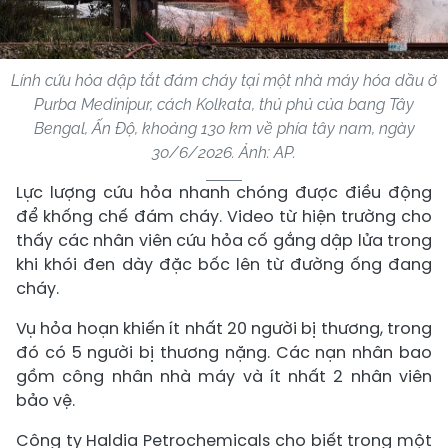
Lính cứu hỏa dập tắt đám cháy tại một nhà máy hóa dầu ở
Purba Medinipur, cách Kolkata, thủ phủ của bang Tây
Bengal, Ấn Độ, khoảng 130 km về phía tây nam, ngày
30/6/2026. Ảnh: AP.
Lực lượng cứu hỏa nhanh chóng được điều động
để khống chế đám cháy. Video từ hiện trường cho
thấy các nhân viên cứu hỏa cố gắng dập lửa trong
khi khói đen dày đặc bốc lên từ đường ống đang
cháy.
Vụ hỏa hoạn khiến ít nhất 20 người bị thương, trong
đó có 5 người bị thương nặng. Các nạn nhân bao
gồm công nhân nhà máy và ít nhất 2 nhân viên
bảo vệ.
Công ty Haldia Petrochemicals cho biết trong một