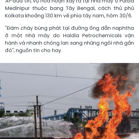
AP
đưa tin, vụ hỏa hoạn xảy ra tại nhà máy ở Purba
Medinipur thuộc bang Tây Bengal, cách thủ phủ
Kolkata khoảng 130 km về phía tây nam, hôm 30/6.
"Đám cháy bùng phát tại đường ống dẫn naphtha
ở một nhà máy do Haldia Petrochemicals vận
hành và nhanh chóng lan sang những ngôi nhà gần
đó", nguồn tin cho hay.