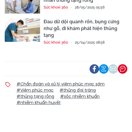
nhân thủng tạng rỗng
Sức khoẻ 360
28/05/2025 05:56
Đau dữ dội quanh rốn, bụng cứng
như gỗ, đi khám phát hiện thủng
tạng
Sức khoẻ 360
25/04/2025 08:58
#Chẩn đoán và xử lý viêm phúc mạc sớm
#Viêm phúc mạc
#thủng đại tràng
#thủng tạng rỗng
#sốc nhiễm khuẩn
#nhiễm khuẩn huyết