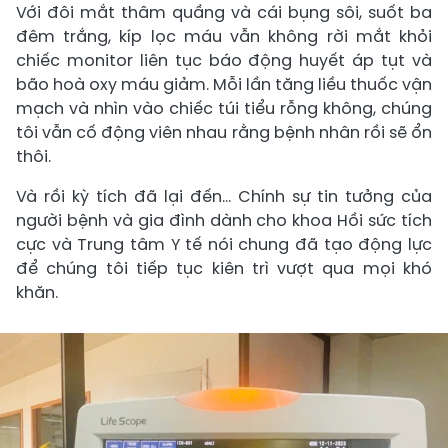
Với đôi mắt thâm quầng và cái bụng sôi, suốt ba
đêm trắng, kíp lọc máu vẫn không rời mắt khỏi
chiếc monitor liên tục báo động huyết áp tụt và
bão hoà oxy máu giảm. Mỗi lần tăng liều thuốc vận
mạch và nhìn vào chiếc túi tiểu rỗng không, chúng
tôi vẫn cố động viên nhau rằng bệnh nhân rồi sẽ ổn
thôi.
Và rồi kỳ tích đã lại đến… Chính sự tin tưởng của
người bệnh và gia đình dành cho khoa Hồi sức tích
cực và Trung tâm Y tế nói chung đã tạo động lực
để chúng tôi tiếp tục kiên trì vượt qua mọi khó
khăn.