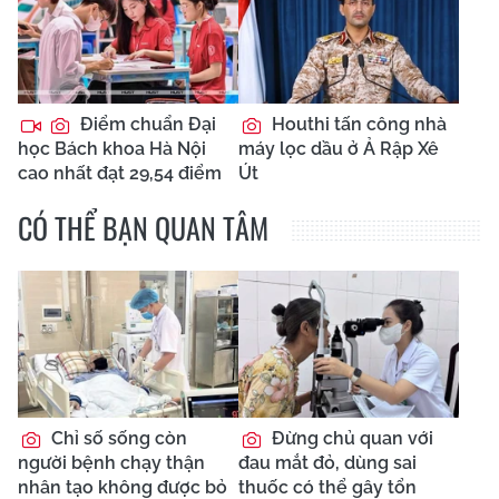
Điểm chuẩn Đại
Houthi tấn công nhà
học Bách khoa Hà Nội
máy lọc dầu ở Ả Rập Xê
cao nhất đạt 29,54 điểm
Út
CÓ THỂ BẠN QUAN TÂM
Chỉ số sống còn
Đừng chủ quan với
người bệnh chạy thận
đau mắt đỏ, dùng sai
nhân tạo không được bỏ
thuốc có thể gây tổn