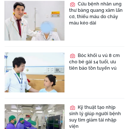
Cứu bệnh nhân ung
thư bàng quang xâm lấn
cơ, thiếu máu do chảy
máu kéo dài
Bóc khối u vú 8 cm
cho bé gái 14 tuổi, ưu
tiên bảo tồn tuyến vú
Kỹ thuật tạo nhịp
sinh lý giúp người bệnh
suy tim giảm tái nhập
viện