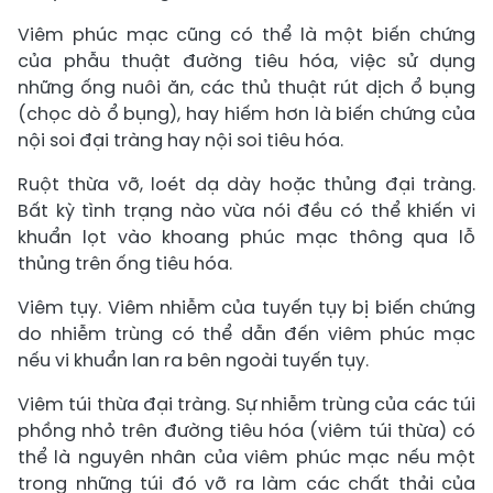
Viêm phúc mạc cũng có thể là một biến chứng
của phẫu thuật đường tiêu hóa, việc sử dụng
những ống nuôi ăn, các thủ thuật rút dịch ổ bụng
(chọc dò ổ bụng), hay hiếm hơn là biến chứng của
nội soi đại tràng hay nội soi tiêu hóa.
Ruột thừa vỡ, loét dạ dày hoặc thủng đại tràng.
Bất kỳ tình trạng nào vừa nói đều có thể khiến vi
khuẩn lọt vào khoang phúc mạc thông qua lỗ
thủng trên ống tiêu hóa.
Viêm tụy. Viêm nhiễm của tuyến tụy bị biến chứng
do nhiễm trùng có thể dẫn đến viêm phúc mạc
nếu vi khuẩn lan ra bên ngoài tuyến tụy.
Viêm túi thừa đại tràng. Sự nhiễm trùng của các túi
phồng nhỏ trên đường tiêu hóa (viêm túi thừa) có
thể là nguyên nhân của viêm phúc mạc nếu một
trong những túi đó vỡ ra làm các chất thải của