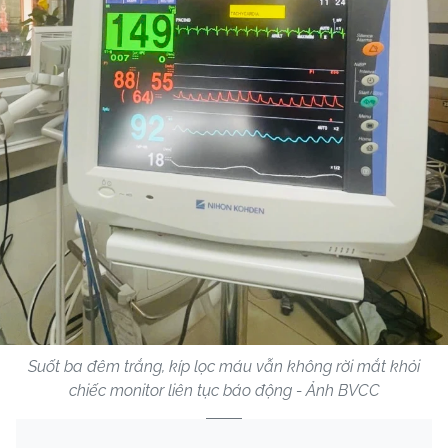
Suốt ba đêm trắng, kíp lọc máu vẫn không rời mắt khỏi
chiếc monitor liên tục báo động - Ảnh BVCC