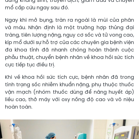
dùng kháng sinh, truyền dịch, giảm đau và chuyển
mổ cấp cứu ngay sau đó.
Ngay khi mở bụng, tràn ra ngoài là mùi của phân
và máu. Nhận định là một trường hợp thủng đại
tràng, tiên lượng nặng, nguy cơ sốc và tử vong cao,
kíp mổ dưới sự hỗ trợ của các chuyên gia bệnh viện
đa khoa tỉnh đã nhanh chóng hoàn thành cuộc
phẫu thuật, chuyển bệnh nhân về khoa hồi sức tích
cực tiếp tục điều trị.
Khi về khoa hồi sức tích cực, bệnh nhân đã trong
tình trạng sốc nhiễm khuẩn nặng, phụ thuộc thuốc
vận mạch (nhóm thuốc dùng để nâng huyết áp)
liều cao, thở máy với oxy nồng độ cao và vô niệu
hoàn toàn.