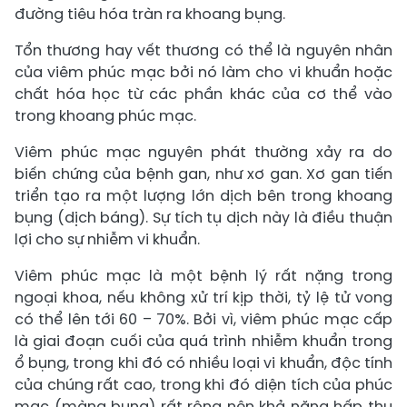
đường tiêu hóa tràn ra khoang bụng.
Tổn thương hay vết thương có thể là nguyên nhân
của viêm phúc mạc bởi nó làm cho vi khuẩn hoặc
chất hóa học từ các phần khác của cơ thể vào
trong khoang phúc mạc.
Viêm phúc mạc nguyên phát thường xảy ra do
biến chứng của bệnh gan, như xơ gan. Xơ gan tiến
triển tạo ra một lượng lớn dịch bên trong khoang
bụng (dịch báng). Sự tích tụ dịch này là điều thuận
lợi cho sự nhiễm vi khuẩn.
Viêm phúc mạc là một bệnh lý rất nặng trong
ngoại khoa, nếu không xử trí kịp thời, tỷ lệ tử vong
có thể lên tới 60 – 70%. Bởi vì, viêm phúc mạc cấp
là giai đoạn cuối của quá trình nhiễm khuẩn trong
ổ bụng, trong khi đó có nhiều loại vi khuẩn, độc tính
của chúng rất cao, trong khi đó diện tích của phúc
mạc (màng bụng) rất rộng nên khả năng hấp thu