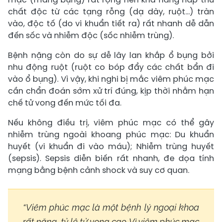
chất độc từ các tạng rỗng (dạ dày, ruột...) tràn
vào, độc tố (do vi khuẩn tiết ra) rất nhanh dễ dẫn
đến sốc và nhiễm độc (sốc nhiễm trùng).
Bệnh nặng còn do sự dễ lây lan khắp ổ bụng bởi
nhu động ruột (ruột co bóp đẩy các chất bẩn đi
vào ổ bụng). Vì vậy, khi nghi bị mắc viêm phúc mạc
cần chẩn đoán sớm xử trí đúng, kịp thời nhằm hạn
chế tử vong đến mức tối đa.
Nếu không điều trị, viêm phúc mạc có thể gây
nhiễm trùng ngoài khoang phúc mạc: Du khuẩn
huyết (vi khuẩn đi vào máu); Nhiễm trùng huyết
(sepsis). Sepsis diễn biến rất nhanh, đe dọa tính
mạng bằng bệnh cảnh shock và suy cơ quan.
“Viêm phúc mạc là một bệnh lý ngoại khoa
rất nặng, tỷ lệ tử vong cao. Vì viêm phúc mạc