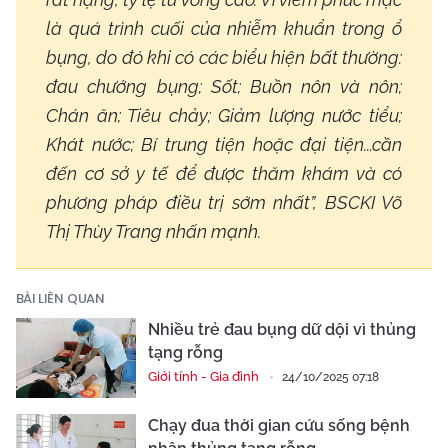
là quá trình cuối của nhiễm khuẩn trong ổ
bụng, do đó khi có các biểu hiện bất thường:
đau chướng bụng; Sốt; Buồn nôn và nôn;
Chán ăn; Tiêu chảy; Giảm lượng nước tiểu;
Khát nước; Bí trung tiện hoặc đại tiện...cần
đến cơ sở y tế để được thăm khám và có
phương pháp điều trị sớm nhất”, BSCKI Võ
Thị Thùy Trang nhấn mạnh.
BÀI LIÊN QUAN
Nhiều trẻ đau bụng dữ dội vì thủng
tạng rỗng
Giới tính - Gia đình
24/10/2025 07:18
Chạy đua thời gian cứu sống bệnh