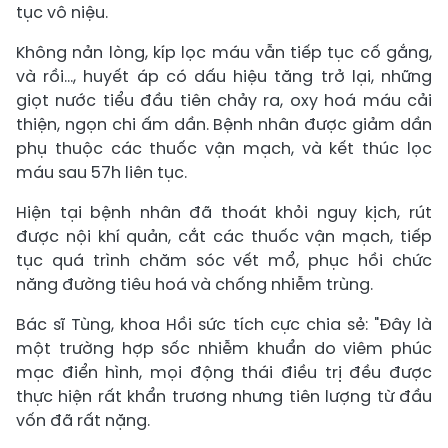
tục vô niệu.
Không nản lòng, kíp lọc máu vẫn tiếp tục cố gắng,
và rồi…, huyết áp có dấu hiệu tăng trở lại, những
giọt nước tiểu đầu tiên chảy ra, oxy hoá máu cải
thiện, ngọn chi ấm dần. Bệnh nhân được giảm dần
phụ thuộc các thuốc vận mạch, và kết thúc lọc
máu sau 57h liên tục.
Hiện tại bệnh nhân đã thoát khỏi nguy kịch, rút
được nội khí quản, cắt các thuốc vận mạch, tiếp
tục quá trình chăm sóc vết mổ, phục hồi chức
năng đường tiêu hoá và chống nhiễm trùng.
Bác sĩ Tùng, khoa Hồi sức tích cực chia sẻ: "Đây là
một trường hợp sốc nhiễm khuẩn do viêm phúc
mạc điển hình, mọi động thái điều trị đều được
thực hiện rất khẩn trương nhưng tiên lượng từ đầu
vốn đã rất nặng.