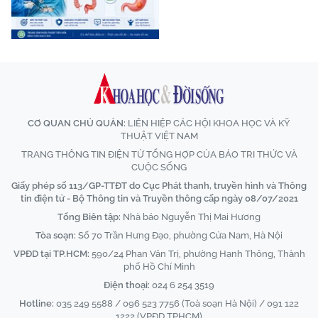
CƠ QUAN CHỦ QUẢN:
LIÊN HIỆP CÁC HỘI KHOA HỌC VÀ KỸ
THUẬT VIỆT NAM
TRANG THÔNG TIN ĐIỆN TỬ TỔNG HỢP CỦA BÁO TRI THỨC VÀ
CUỘC SỐNG
Giấy phép số 113/GP-TTĐT do Cục Phát thanh, truyền hình và Thông
tin điện tử - Bộ Thông tin và Truyền thông cấp ngày 08/07/2021
Tổng Biên tập:
Nhà báo Nguyễn Thị Mai Hương
Tòa soạn:
Số 70 Trần Hưng Đạo, phường Cửa Nam, Hà Nội
VPĐD tại TP.HCM:
590/24 Phan Văn Trị, phường Hạnh Thông, Thành
phố Hồ Chí Minh
Điện thoại:
024 6 254 3519
Hotline:
035 249 5588 / 096 523 7756 (Toà soạn Hà Nội) / 091 122
1222 (VPĐD TPHCM)