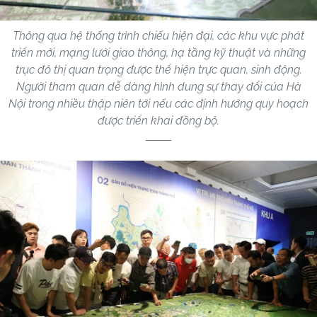
Thông qua hệ thống trình chiếu hiện đại, các khu vực phát
triển mới, mạng lưới giao thông, hạ tầng kỹ thuật và những
trục đô thị quan trọng được thể hiện trực quan, sinh động.
Người tham quan dễ dàng hình dung sự thay đổi của Hà
Nội trong nhiều thập niên tới nếu các định hướng quy hoạch
được triển khai đồng bộ.