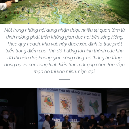
Một trong những nội dung nhận được nhiều sự quan tâm là
định hướng phát triển không gian dọc hai bên sông Hồng.
Theo quy hoạch, khu vực này được xác định là trục phát
triển trọng điểm của Thủ đô, hướng tới hình thành các khu
đô thị hiện đại, không gian công cộng, hệ thống hạ tầng
đồng bộ và các công trình kiến trúc mới, góp phần tạo diện
mạo đô thị văn minh, hiện đại.