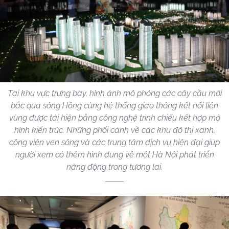
Tại khu vực trưng bày, hình ảnh mô phỏng các cây cầu mới
bắc qua sông Hồng cùng hệ thống giao thông kết nối liên
vùng được tái hiện bằng công nghệ trình chiếu kết hợp mô
hình kiến trúc. Những phối cảnh về các khu đô thị xanh,
công viên ven sông và các trung tâm dịch vụ hiện đại giúp
người xem có thêm hình dung về một Hà Nội phát triển
năng động trong tương lai.