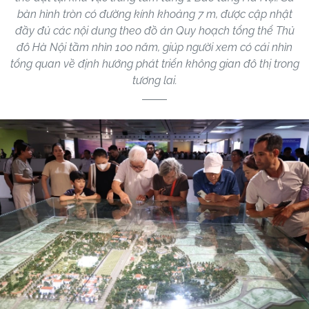
bàn hình tròn có đường kính khoảng 7 m, được cập nhật
đầy đủ các nội dung theo đồ án Quy hoạch tổng thể Thủ
đô Hà Nội tầm nhìn 100 năm, giúp người xem có cái nhìn
tổng quan về định hướng phát triển không gian đô thị trong
tương lai.