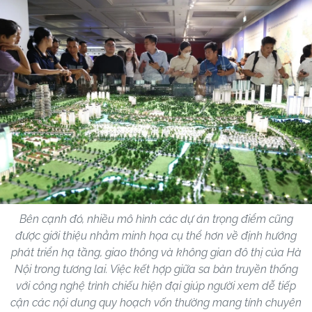
Bên cạnh đó, nhiều mô hình các dự án trọng điểm cũng
được giới thiệu nhằm minh họa cụ thể hơn về định hướng
phát triển hạ tầng, giao thông và không gian đô thị của Hà
Nội trong tương lai. Việc kết hợp giữa sa bàn truyền thống
với công nghệ trình chiếu hiện đại giúp người xem dễ tiếp
cận các nội dung quy hoạch vốn thường mang tính chuyên