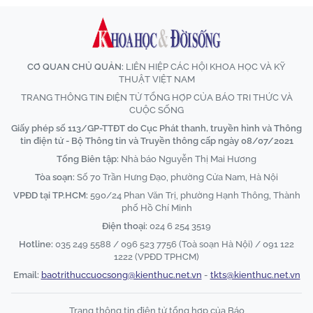
CƠ QUAN CHỦ QUẢN:
LIÊN HIỆP CÁC HỘI KHOA HỌC VÀ KỸ
THUẬT VIỆT NAM
TRANG THÔNG TIN ĐIỆN TỬ TỔNG HỢP CỦA BÁO TRI THỨC VÀ
CUỘC SỐNG
Giấy phép số 113/GP-TTĐT do Cục Phát thanh, truyền hình và Thông
tin điện tử - Bộ Thông tin và Truyền thông cấp ngày 08/07/2021
Tổng Biên tập:
Nhà báo Nguyễn Thị Mai Hương
Tòa soạn:
Số 70 Trần Hưng Đạo, phường Cửa Nam, Hà Nội
VPĐD tại TP.HCM:
590/24 Phan Văn Trị, phường Hạnh Thông, Thành
phố Hồ Chí Minh
Điện thoại:
024 6 254 3519
Hotline:
035 249 5588 / 096 523 7756 (Toà soạn Hà Nội) / 091 122
1222 (VPĐD TPHCM)
Email:
baotrithuccuocsong@kienthuc.net.vn
-
tkts@kienthuc.net.vn
Trang thông tin điện tử tổng hợp của Báo