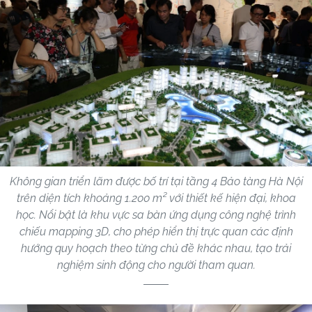
Không gian triển lãm được bố trí tại tầng 4 Bảo tàng Hà Nội
trên diện tích khoảng 1.200 m² với thiết kế hiện đại, khoa
học. Nổi bật là khu vực sa bàn ứng dụng công nghệ trình
chiếu mapping 3D, cho phép hiển thị trực quan các định
hướng quy hoạch theo từng chủ đề khác nhau, tạo trải
nghiệm sinh động cho người tham quan.