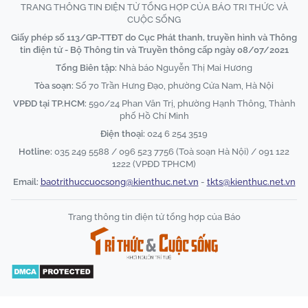
TRANG THÔNG TIN ĐIỆN TỬ TỔNG HỢP CỦA BÁO TRI THỨC VÀ
CUỘC SỐNG
Giấy phép số 113/GP-TTĐT do Cục Phát thanh, truyền hình và Thông
tin điện tử - Bộ Thông tin và Truyền thông cấp ngày 08/07/2021
Tổng Biên tập:
Nhà báo Nguyễn Thị Mai Hương
Tòa soạn:
Số 70 Trần Hưng Đạo, phường Cửa Nam, Hà Nội
VPĐD tại TP.HCM:
590/24 Phan Văn Trị, phường Hạnh Thông, Thành
phố Hồ Chí Minh
Điện thoại:
024 6 254 3519
Hotline:
035 249 5588 / 096 523 7756 (Toà soạn Hà Nội) / 091 122
1222 (VPĐD TPHCM)
Email:
baotrithuccuocsong@kienthuc.net.vn
-
tkts@kienthuc.net.vn
Trang thông tin điện tử tổng hợp của Báo