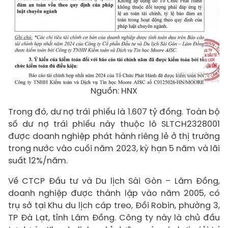
Nguồn: HNX
Trong đó, dư nợ trái phiếu là 1.607 tỷ đồng. Toàn bộ
số dư nợ trái phiếu này thuộc lô SLTCH2328001
được doanh nghiệp phát hành riêng lẻ ở thị trường
trong nước vào cuối năm 2023, kỳ hạn 5 năm và lãi
suất 12%/năm.
Về CTCP Đầu tư và Du lịch Sài Gòn – Lâm Đồng,
doanh nghiệp được thành lập vào năm 2005, có
trụ sở tại Khu du lịch cáp treo, Đồi Robin, phường 3,
TP Đà Lạt, tỉnh Lâm Đồng. Công ty này là chủ đầu