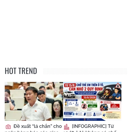
HOT TREND
Đề xuất “lá chắn” cho
[INFOGRAPHIC] Từ