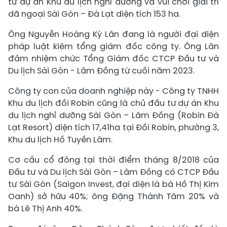
tư dự án Khu du lịch nghỉ dưỡng và vui chơi giải trí
dã ngoại Sài Gòn – Đà Lạt diện tích 153 ha.
Ông Nguyễn Hoàng Kỳ Lân đang là người đại diện
pháp luật kiêm tổng giám đốc công ty. Ông Lân
đảm nhiệm chức Tổng Giám đốc CTCP Đầu tư và
Du lịch Sài Gòn - Lâm Đồng từ cuối năm 2023.
Công ty con của doanh nghiệp này - Công ty TNHH
Khu du lịch đồi Robin cũng là chủ đầu tư dự án Khu
du lịch nghỉ dưỡng Sài Gòn – Lâm Đồng (Robin Đà
Lạt Resort) diện tích 17,41ha tại Đồi Robin, phường 3,
Khu du lịch Hồ Tuyền Lâm.
Cơ cấu cổ đông tại thời điểm tháng 8/2018 của
Đầu tư và Du lịch Sài Gòn – Lâm Đồng có CTCP Đầu
tư Sài Gòn (Saigon Invest, đại diện là bà Hồ Thị Kim
Oanh) sở hữu 40%; ông Đặng Thành Tâm 20% và
bà Lê Thị Anh 40%.