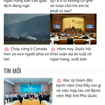
ngân hàng báo cáo giao
15/8 ô tô không có ghế
dịch đáng ngờ
an toàn cho trẻ em bị
phạt ra sao?
Cháy rừng ở Canada
Hôm nay, Quốc hội
hơn 20.000 người phải sơ
thảo luận dự án luật về
tán
ngân hàng, xuất bản
TIN MỚI
Bác sỹ Giám đốc
bệnh viện Chợ Rẫy nói gì
về việc hợp tác với Bệnh
viện Mặt trời Phú Quốc