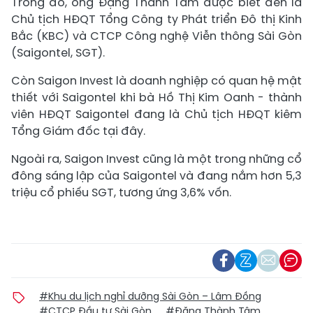
Trong đó, ông Đặng Thành Tâm được biết đến là
Chủ tịch HĐQT Tổng Công ty Phát triển Đô thị Kinh
Bắc (KBC) và CTCP Công nghệ Viễn thông Sài Gòn
(Saigontel, SGT).
Còn Saigon Invest là doanh nghiệp có quan hệ mật
thiết với Saigontel khi bà Hồ Thị Kim Oanh - thành
viên HĐQT Saigontel đang là Chủ tịch HĐQT kiêm
Tổng Giám đốc tại đây.
Ngoài ra, Saigon Invest cũng là một trong những cổ
đông sáng lập của Saigontel và đang nắm hơn 5,3
triệu cổ phiếu SGT, tương ứng 3,6% vốn.
#Khu du lịch nghỉ dưỡng Sài Gòn – Lâm Đồng
#CTCP Đầu tư Sài Gòn
#Đặng Thành Tâm