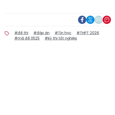
#đề thi
#đáp án
#Tin học
#THPT 2026
#mã đề 0525
#kỳ thi tốt nghiệp