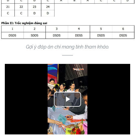
Gợi ý đáp án chỉ mang tính tham khảo.
Play
Video