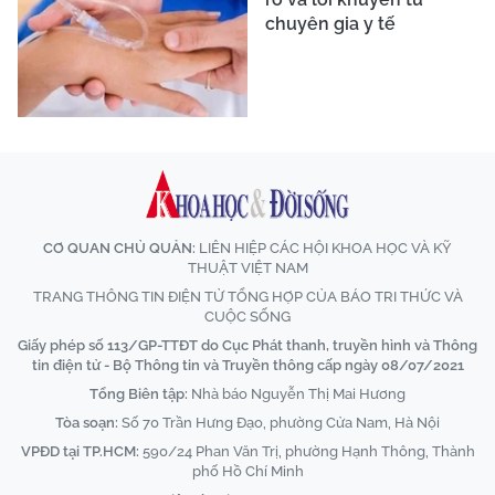
chuyên gia y tế
CƠ QUAN CHỦ QUẢN:
LIÊN HIỆP CÁC HỘI KHOA HỌC VÀ KỸ
THUẬT VIỆT NAM
TRANG THÔNG TIN ĐIỆN TỬ TỔNG HỢP CỦA BÁO TRI THỨC VÀ
CUỘC SỐNG
Giấy phép số 113/GP-TTĐT do Cục Phát thanh, truyền hình và Thông
tin điện tử - Bộ Thông tin và Truyền thông cấp ngày 08/07/2021
Tổng Biên tập:
Nhà báo Nguyễn Thị Mai Hương
Tòa soạn:
Số 70 Trần Hưng Đạo, phường Cửa Nam, Hà Nội
VPĐD tại TP.HCM:
590/24 Phan Văn Trị, phường Hạnh Thông, Thành
phố Hồ Chí Minh