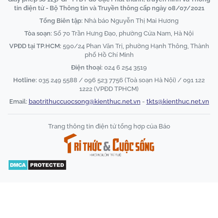
tin điện tử - Bộ Thông tin và Truyền thông cấp ngày 08/07/2021
Tổng Biên tập:
Nhà báo Nguyễn Thị Mai Hương
Tòa soạn:
Số 70 Trần Hưng Đạo, phường Cửa Nam, Hà Nội
VPĐD tại TP.HCM:
590/24 Phan Văn Trị, phường Hạnh Thông, Thành
phố Hồ Chí Minh
Điện thoại:
024 6 254 3519
Hotline:
035 249 5588 / 096 523 7756 (Toà soạn Hà Nội) / 091 122
1222 (VPĐD TPHCM)
Email:
baotrithuccuocsong@kienthuc.net.vn
-
tkts@kienthuc.net.vn
Trang thông tin điện tử tổng hợp của Báo