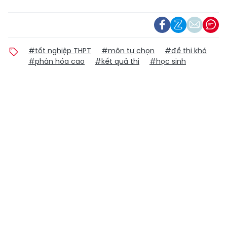
#tốt nghiệp THPT
#môn tự chọn
#đề thi khó
#phân hóa cao
#kết quả thi
#học sinh