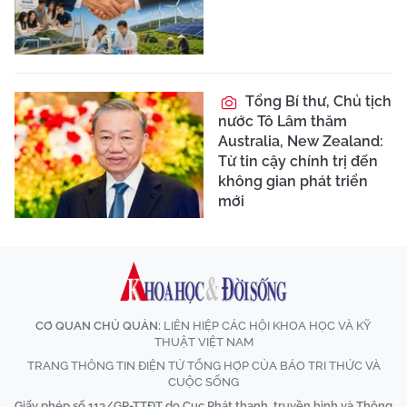
Tổng Bí thư, Chủ tịch
nước Tô Lâm thăm
Australia, New Zealand:
Từ tin cậy chính trị đến
không gian phát triển
mới
CƠ QUAN CHỦ QUẢN:
LIÊN HIỆP CÁC HỘI KHOA HỌC VÀ KỸ
THUẬT VIỆT NAM
TRANG THÔNG TIN ĐIỆN TỬ TỔNG HỢP CỦA BÁO TRI THỨC VÀ
CUỘC SỐNG
Giấy phép số 113/GP-TTĐT do Cục Phát thanh, truyền hình và Thông