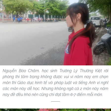
Nguyễn Bảo Châm, học sinh Trường Lý Thường Kiệt rời
phòng thi tâm trạng không được vui vì năm nay em chọn
môn thi
Giáo dục kinh tế và pháp luật và tiếng Anh vì nghĩ
các môn này dễ học. Nhưng không ngờ cả 2 môn này năm
nay đề đều khó nên cũng chỉ đạt tầm 6-7 điểm mỗi môn.