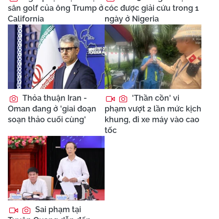
sân golf của ông Trump ở
cóc được giải cứu trong 1
California
ngày ở Nigeria
Thỏa thuận Iran -
'Thần cồn' vi
Oman đang ở 'giai đoạn
phạm vượt 2 lần mức kịch
soạn thảo cuối cùng'
khung, đi xe máy vào cao
tốc
Sai phạm tại