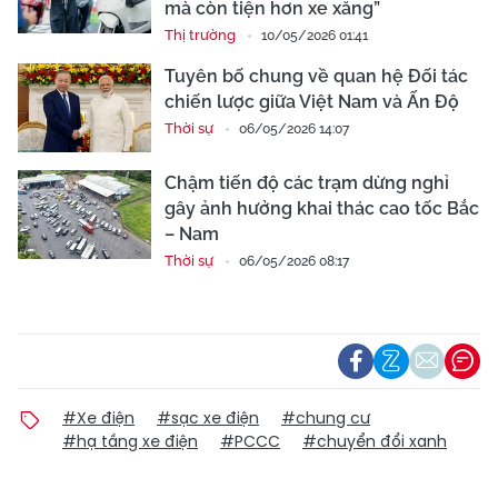
mà còn tiện hơn xe xăng”
Thị trường
10/05/2026 01:41
Tuyên bố chung về quan hệ Đối tác
chiến lược giữa Việt Nam và Ấn Độ
Thời sự
06/05/2026 14:07
Chậm tiến độ các trạm dừng nghỉ
gây ảnh hưởng khai thác cao tốc Bắc
– Nam
Thời sự
06/05/2026 08:17
#Xe điện
#sạc xe điện
#chung cư
#hạ tầng xe điện
#PCCC
#chuyển đổi xanh