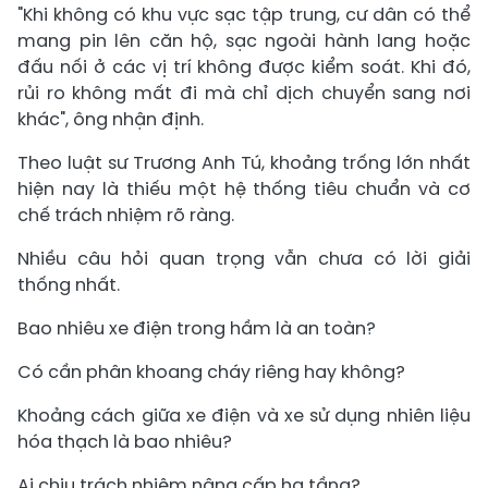
"Khi không có khu vực sạc tập trung, cư dân có thể
mang pin lên căn hộ, sạc ngoài hành lang hoặc
đấu nối ở các vị trí không được kiểm soát. Khi đó,
rủi ro không mất đi mà chỉ dịch chuyển sang nơi
khác", ông nhận định.
Theo luật sư Trương Anh Tú, khoảng trống lớn nhất
hiện nay là thiếu một hệ thống tiêu chuẩn và cơ
chế trách nhiệm rõ ràng.
Nhiều câu hỏi quan trọng vẫn chưa có lời giải
thống nhất.
Bao nhiêu xe điện trong hầm là an toàn?
Có cần phân khoang cháy riêng hay không?
Khoảng cách giữa xe điện và xe sử dụng nhiên liệu
hóa thạch là bao nhiêu?
Ai chịu trách nhiệm nâng cấp hạ tầng?