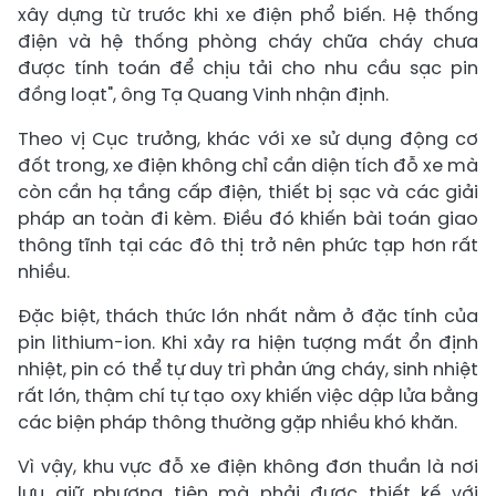
xây dựng từ trước khi xe điện phổ biến. Hệ thống
điện và hệ thống phòng cháy chữa cháy chưa
được tính toán để chịu tải cho nhu cầu sạc pin
đồng loạt", ông Tạ Quang Vinh nhận định.
Theo vị Cục trưởng, khác với xe sử dụng động cơ
đốt trong, xe điện không chỉ cần diện tích đỗ xe mà
còn cần hạ tầng cấp điện, thiết bị sạc và các giải
pháp an toàn đi kèm. Điều đó khiến bài toán giao
thông tĩnh tại các đô thị trở nên phức tạp hơn rất
nhiều.
Đặc biệt, thách thức lớn nhất nằm ở đặc tính của
pin lithium-ion. Khi xảy ra hiện tượng mất ổn định
nhiệt, pin có thể tự duy trì phản ứng cháy, sinh nhiệt
rất lớn, thậm chí tự tạo oxy khiến việc dập lửa bằng
các biện pháp thông thường gặp nhiều khó khăn.
Vì vậy, khu vực đỗ xe điện không đơn thuần là nơi
lưu giữ phương tiện mà phải được thiết kế với