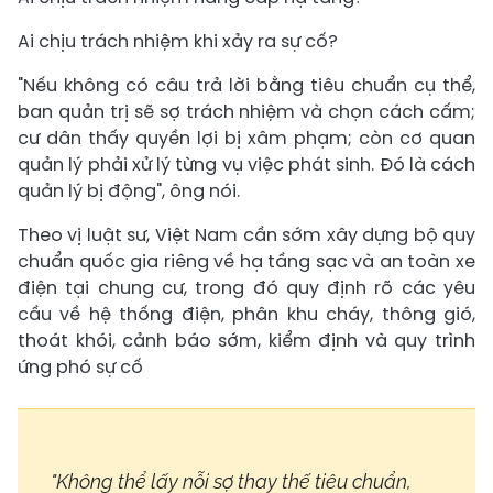
Ai chịu trách nhiệm khi xảy ra sự cố?
"Nếu không có câu trả lời bằng tiêu chuẩn cụ thể,
ban quản trị sẽ sợ trách nhiệm và chọn cách cấm;
cư dân thấy quyền lợi bị xâm phạm; còn cơ quan
quản lý phải xử lý từng vụ việc phát sinh. Đó là cách
quản lý bị động", ông nói.
Theo vị luật sư, Việt Nam cần sớm xây dựng bộ quy
chuẩn quốc gia riêng về hạ tầng sạc và an toàn xe
điện tại chung cư, trong đó quy định rõ các yêu
cầu về hệ thống điện, phân khu cháy, thông gió,
thoát khói, cảnh báo sớm, kiểm định và quy trình
ứng phó sự cố
"Không thể lấy nỗi sợ thay thế tiêu chuẩn,