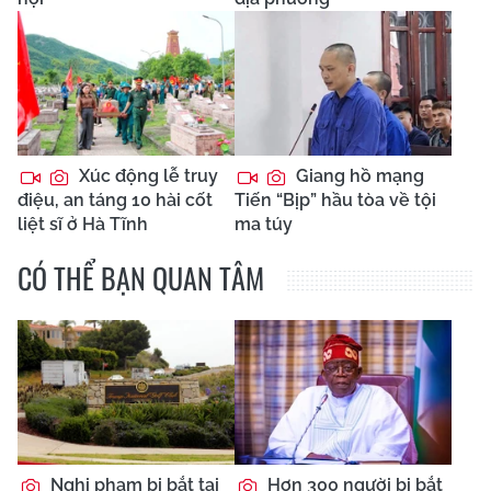
Xúc động lễ truy
Giang hồ mạng
điệu, an táng 10 hài cốt
Tiến “Bịp” hầu tòa về tội
liệt sĩ ở Hà Tĩnh
ma túy
CÓ THỂ BẠN QUAN TÂM
Nghi phạm bị bắt tại
Hơn 300 người bị bắt