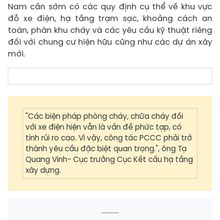
Nam cần sớm có các quy định cụ thể về khu vực
đỗ xe điện, hạ tầng trạm sạc, khoảng cách an
toàn, phân khu cháy và các yêu cầu kỹ thuật riêng
đối với chung cư hiện hữu cũng như các dự án xây
mới.
"Các biện pháp phòng cháy, chữa cháy đối
với xe điện hiện vẫn là vấn đề phức tạp, có
tính rủi ro cao. Vì vậy, công tác PCCC phải trở
thành yêu cầu đặc biệt quan trọng.", ông Tạ
Quang Vinh- Cục trưởng Cục Kết cấu hạ tầng
xây dựng.