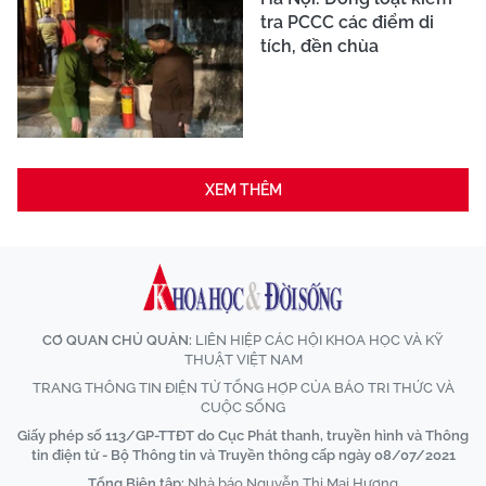
tra PCCC các điểm di
tích, đền chùa
XEM THÊM
CƠ QUAN CHỦ QUẢN:
LIÊN HIỆP CÁC HỘI KHOA HỌC VÀ KỸ
THUẬT VIỆT NAM
TRANG THÔNG TIN ĐIỆN TỬ TỔNG HỢP CỦA BÁO TRI THỨC VÀ
CUỘC SỐNG
Giấy phép số 113/GP-TTĐT do Cục Phát thanh, truyền hình và Thông
tin điện tử - Bộ Thông tin và Truyền thông cấp ngày 08/07/2021
Tổng Biên tập:
Nhà báo Nguyễn Thị Mai Hương