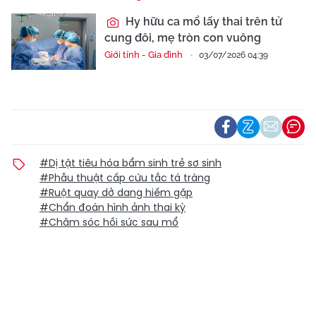
Hy hữu ca mổ lấy thai trên tử
cung đôi, mẹ tròn con vuông
Giới tính - Gia đình
03/07/2026 04:39
#Dị tật tiêu hóa bẩm sinh trẻ sơ sinh
#Phẫu thuật cấp cứu tắc tá tràng
#Ruột quay dở dang hiếm gặp
#Chẩn đoán hình ảnh thai kỳ
#Chăm sóc hồi sức sau mổ