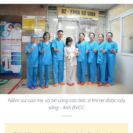
Niềm vui của mẹ và bé cùng các bác sĩ khi bé được cứu
sống - Ảnh BVCC