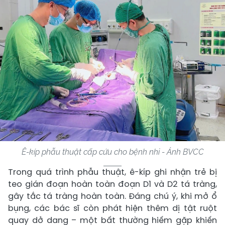
Ê-kíp phẫu thuật cấp cứu cho bệnh nhi - Ảnh BVCC
Trong quá trình phẫu thuật, ê-kíp ghi nhận trẻ bị
teo gián đoạn hoàn toàn đoạn D1 và D2 tá tràng,
gây tắc tá tràng hoàn toàn. Đáng chú ý, khi mở ổ
bụng, các bác sĩ còn phát hiện thêm dị tật ruột
quay dở dang – một bất thường hiếm gặp khiến