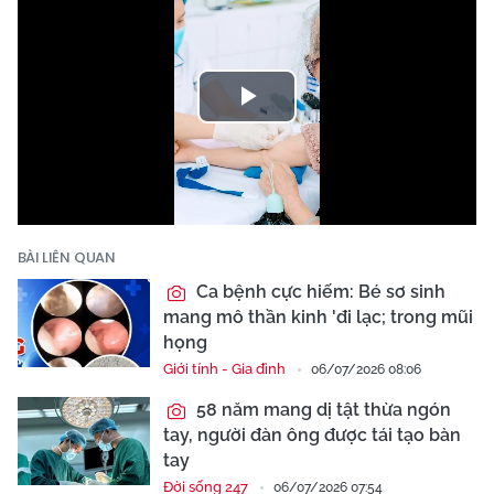
Play
Video
BÀI LIÊN QUAN
Ca bệnh cực hiếm: Bé sơ sinh
mang mô thần kinh 'đi lạc; trong mũi
họng
Giới tính - Gia đình
06/07/2026 08:06
58 năm mang dị tật thừa ngón
tay, người đàn ông được tái tạo bàn
tay
Đời sống 247
06/07/2026 07:54