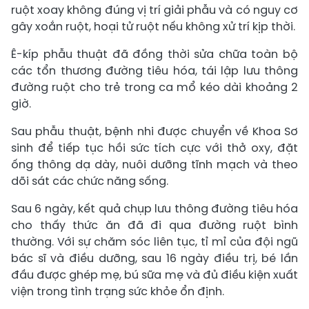
ruột xoay không đúng vị trí giải phẫu và có nguy cơ
gây xoắn ruột, hoại tử ruột nếu không xử trí kịp thời.
Ê-kíp phẫu thuật đã đồng thời sửa chữa toàn bộ
các tổn thương đường tiêu hóa, tái lập lưu thông
đường ruột cho trẻ trong ca mổ kéo dài khoảng 2
giờ.
Sau phẫu thuật, bệnh nhi được chuyển về Khoa Sơ
sinh để tiếp tục hồi sức tích cực với thở oxy, đặt
ống thông dạ dày, nuôi dưỡng tĩnh mạch và theo
dõi sát các chức năng sống.
Sau 6 ngày, kết quả chụp lưu thông đường tiêu hóa
cho thấy thức ăn đã đi qua đường ruột bình
thường. Với sự chăm sóc liên tục, tỉ mỉ của đội ngũ
bác sĩ và điều dưỡng, sau 16 ngày điều trị, bé lần
đầu được ghép mẹ, bú sữa mẹ và đủ điều kiện xuất
viện trong tình trạng sức khỏe ổn định.