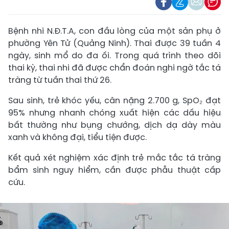
Bệnh nhi N.Đ.T.A, con đầu lòng của một sản phụ ở
phường Yên Tử (Quảng Ninh). Thai được 39 tuần 4
ngày, sinh mổ do đa ối. Trong quá trình theo dõi
thai kỳ, thai nhi đã được chẩn đoán nghi ngờ tắc tá
tràng từ tuần thai thứ 26.
Sau sinh, trẻ khóc yếu, cân nặng 2.700 g, SpO₂ đạt
95% nhưng nhanh chóng xuất hiện các dấu hiệu
bất thường như bụng chướng, dịch dạ dày màu
xanh và không đại, tiểu tiện được.
Kết quả xét nghiệm xác định trẻ mắc tắc tá tràng
bẩm sinh nguy hiểm, cần được phẫu thuật cấp
cứu.