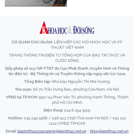
CƠ QUAN CHỦ QUẢN:
LIÊN HIỆP CÁC HỘI KHOA HỌC VÀ KỸ
THUẬT VIỆT NAM
TRANG THÔNG TIN ĐIỆN TỬ TỔNG HỢP CỦA BÁO TRI THỨC VÀ
CUỘC SỐNG
Giấy phép số 113/GP-TTĐT do Cục Phát thanh, truyền hình và Thông
tin điện tử - Bộ Thông tin và Truyền thông cấp ngày 08/07/2021
Tổng Biên tập:
Nhà báo Nguyễn Thị Mai Hương
Tòa soạn:
Số 70 Trần Hưng Đạo, phường Cửa Nam, Hà Nội
VPĐD tại TP.HCM:
590/24 Phan Văn Trị, phường Hạnh Thông, Thành
phố Hồ Chí Minh
Điện thoại:
024 6 254 3519
Hotline:
035 249 5588 / 096 523 7756 (Toà soạn Hà Nội) / 091 122
1222 (VPĐD TPHCM)
Email:
baotrithuccuocsong@kienthuc.net.vn
-
tkts@kienthuc.net.vn