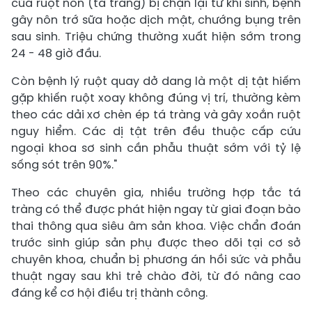
của ruột non (tá tràng) bị chặn lại từ khi sinh, bệnh
gây nôn trớ sữa hoặc dịch mật, chướng bụng trên
sau sinh. Triệu chứng thường xuất hiện sớm trong
24 - 48 giờ đầu.
Còn bệnh lý ruột quay dở dang là một dị tật hiếm
gặp khiến ruột xoay không đúng vị trí, thường kèm
theo các dải xơ chèn ép tá tràng và gây xoắn ruột
nguy hiểm. Các dị tật trên đều thuộc cấp cứu
ngoại khoa sơ sinh cần phẫu thuật sớm với tỷ lệ
sống sót trên 90%."
Theo các chuyên gia, nhiều trường hợp tắc tá
tràng có thể được phát hiện ngay từ giai đoạn bào
thai thông qua siêu âm sản khoa. Việc chẩn đoán
trước sinh giúp sản phụ được theo dõi tại cơ sở
chuyên khoa, chuẩn bị phương án hồi sức và phẫu
thuật ngay sau khi trẻ chào đời, từ đó nâng cao
đáng kể cơ hội điều trị thành công.