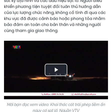
sát kỹ địa hình và các dấu hiệu sạt lở. Người điều
khiển phương tiện tuyệt đối tuân thủ hướng dẫn
của lực lượng chức năng, không cố tình đi qua các
khu vực đã được cảnh báo hoặc phong tỏa nhằm
bảo đảm an toàn cho bản thân và những người
cùng tham gia giao thông.
Play
Video
Mời bạn đọc xem video: Khai thác cát trái phép tiềm ẩn
nguy cơ sạt lở. Nguồn VTV