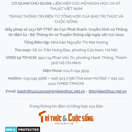
CƠ QUAN CHỦ QUẢN:
LIÊN HIỆP CÁC HỘI KHOA HỌC VÀ KỸ
THUẬT VIỆT NAM
TRANG THÔNG TIN ĐIỆN TỬ TỔNG HỢP CỦA BÁO TRI THỨC VÀ
CUỘC SỐNG
Giấy phép số 113/GP-TTĐT do Cục Phát thanh, truyền hình và Thông
tin điện tử - Bộ Thông tin và Truyền thông cấp ngày 08/07/2021
Tổng Biên tập:
Nhà báo Nguyễn Thị Mai Hương
Tòa soạn:
Số 70 Trần Hưng Đạo, phường Cửa Nam, Hà Nội
VPĐD tại TP.HCM:
590/24 Phan Văn Trị, phường Hạnh Thông, Thành
phố Hồ Chí Minh
Điện thoại:
024 6 254 3519
Hotline:
035 249 5588 / 096 523 7756 (Toà soạn Hà Nội) / 091 122
1222 (VPĐD TPHCM)
Email:
baotrithuccuocsong@kienthuc.net.vn
-
tkts@kienthuc.net.vn
Trang thông tin điện tử tổng hợp của Báo