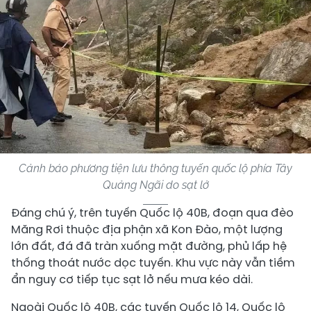
Cảnh báo phương tiện lưu thông tuyến quốc lộ phía Tây
Quảng Ngãi do sạt lở
Đáng chú ý, trên tuyến Quốc lộ 40B, đoạn qua đèo
Măng Rơi thuộc địa phận xã Kon Đào, một lượng
lớn đất, đá đã tràn xuống mặt đường, phủ lấp hệ
thống thoát nước dọc tuyến. Khu vực này vẫn tiềm
ẩn nguy cơ tiếp tục sạt lở nếu mưa kéo dài.
Ngoài Quốc lộ 40B, các tuyến Quốc lộ 14, Quốc lộ