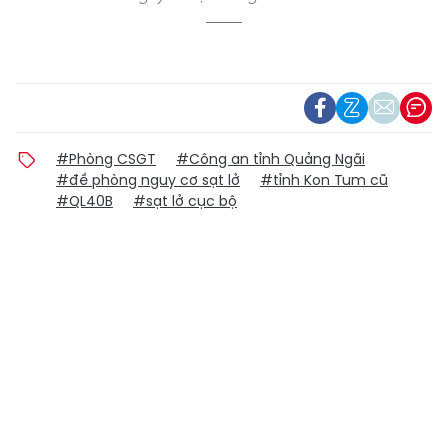
#Phòng CSGT
#Công an tỉnh Quảng Ngãi
#đề phòng nguy cơ sạt lở
#tỉnh Kon Tum cũ
#QL40B
#sạt lở cục bộ