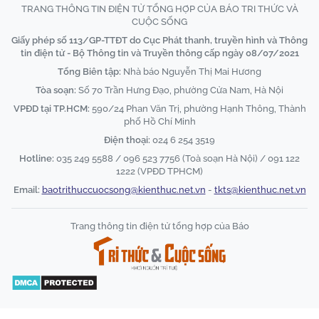
TRANG THÔNG TIN ĐIỆN TỬ TỔNG HỢP CỦA BÁO TRI THỨC VÀ
CUỘC SỐNG
Giấy phép số 113/GP-TTĐT do Cục Phát thanh, truyền hình và Thông
tin điện tử - Bộ Thông tin và Truyền thông cấp ngày 08/07/2021
Tổng Biên tập:
Nhà báo Nguyễn Thị Mai Hương
Tòa soạn:
Số 70 Trần Hưng Đạo, phường Cửa Nam, Hà Nội
VPĐD tại TP.HCM:
590/24 Phan Văn Trị, phường Hạnh Thông, Thành
phố Hồ Chí Minh
Điện thoại:
024 6 254 3519
Hotline:
035 249 5588 / 096 523 7756 (Toà soạn Hà Nội) / 091 122
1222 (VPĐD TPHCM)
Email:
baotrithuccuocsong@kienthuc.net.vn
-
tkts@kienthuc.net.vn
Trang thông tin điện tử tổng hợp của Báo