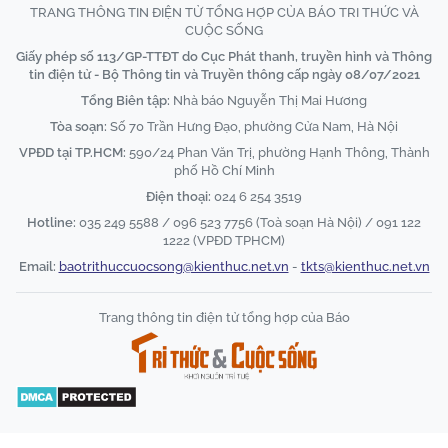
TRANG THÔNG TIN ĐIỆN TỬ TỔNG HỢP CỦA BÁO TRI THỨC VÀ
CUỘC SỐNG
Giấy phép số 113/GP-TTĐT do Cục Phát thanh, truyền hình và Thông
tin điện tử - Bộ Thông tin và Truyền thông cấp ngày 08/07/2021
Tổng Biên tập:
Nhà báo Nguyễn Thị Mai Hương
Tòa soạn:
Số 70 Trần Hưng Đạo, phường Cửa Nam, Hà Nội
VPĐD tại TP.HCM:
590/24 Phan Văn Trị, phường Hạnh Thông, Thành
phố Hồ Chí Minh
Điện thoại:
024 6 254 3519
Hotline:
035 249 5588 / 096 523 7756 (Toà soạn Hà Nội) / 091 122
1222 (VPĐD TPHCM)
Email:
baotrithuccuocsong@kienthuc.net.vn
-
tkts@kienthuc.net.vn
Trang thông tin điện tử tổng hợp của Báo