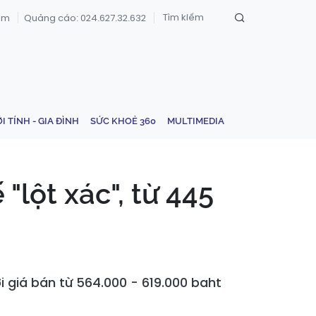
om
Quảng cáo: 024.627.32.632
ỚI TÍNH - GIA ĐÌNH
SỨC KHOẺ 360
MULTIMEDIA
"lột xác", từ 445
i giá bán từ 564.000 - 619.000 baht