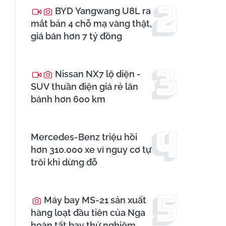
BYD Yangwang U8L ra
mắt bản 4 chỗ mạ vàng thật,
giá bán hơn 7 tỷ đồng
Nissan NX7 lộ diện -
SUV thuần điện giá rẻ lăn
bánh hơn 600 km
Mercedes-Benz triệu hồi
hơn 310.000 xe vì nguy cơ tự
trôi khi dừng đỗ
Máy bay MS-21 sản xuất
hàng loạt đầu tiên của Nga
hoàn tất bay thử nghiệm