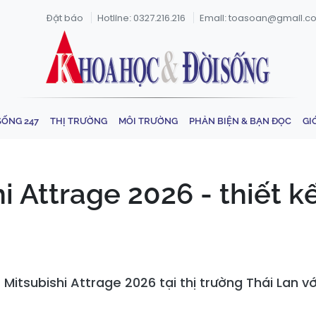
Đặt báo
Hotline: 0327.216.216
Email: toasoan@gmail.c
SỐNG 247
THỊ TRƯỜNG
MÔI TRƯỜNG
PHẢN BIỆN & BẠN ĐỌC
GI
 Attrage 2026 - thiết kế 
Mitsubishi Attrage 2026 tại thị trường Thái Lan vớ