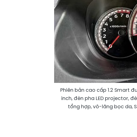
Phiên bản cao cấp 1.2 Smart đ
inch, đèn pha LED projector, đ
tổng hợp, vô-lăng bọc da, 