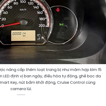
ược nâng cấp thêm loạt trang bị như mâm hợp kim 15
èn LED định vị ban ngày, điều hòa tự động, ghế bọc da
Smart Key, nút bấm khởi động, Cruise Control cùng
camera lùi.