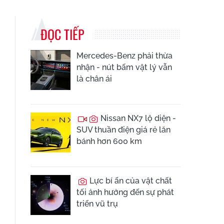
ĐỌC TIẾP
Mercedes-Benz phải thừa
nhận - nút bấm vật lý vẫn
là chân ái
Nissan NX7 lộ diện -
SUV thuần điện giá rẻ lăn
bánh hơn 600 km
Lực bí ẩn của vật chất
tối ảnh hưởng đến sự phát
triển vũ trụ