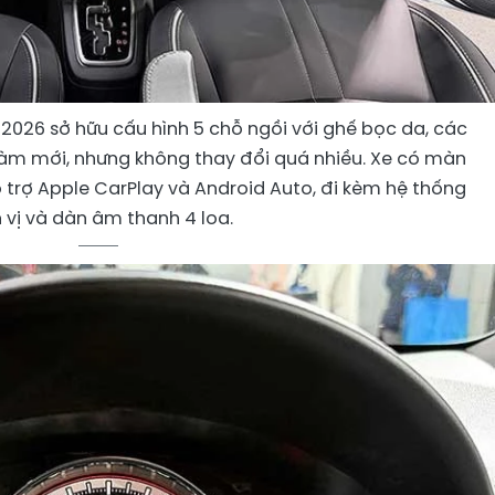
e 2026 sở hữu cấu hình 5 chỗ ngồi với ghế bọc da, các
làm mới, nhưng không thay đổi quá nhiều. Xe có màn
hỗ trợ Apple CarPlay và Android Auto, đi kèm hệ thống
 vị và dàn âm thanh 4 loa.