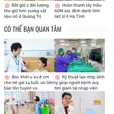
Bắt giữ 2 đối tượng,
Hoàn thành lấy mẫu
thu giữ hơn 210kg vật
ADN xác định danh tính
liệu nổ ở Quảng Trị
liệt sĩ ở Hà Tĩnh
CÓ THỂ BẠN QUAN TÂM
Bóc khối u vú 8 cm
Kỹ thuật tạo nhịp sinh
cho bé gái 14 tuổi, ưu tiên
lý giúp người bệnh suy
bảo tồn tuyến vú
tim giảm tái nhập viện