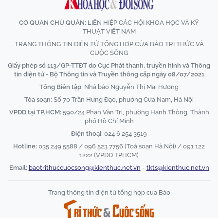
CƠ QUAN CHỦ QUẢN:
LIÊN HIỆP CÁC HỘI KHOA HỌC VÀ KỸ
THUẬT VIỆT NAM
TRANG THÔNG TIN ĐIỆN TỬ TỔNG HỢP CỦA BÁO TRI THỨC VÀ
CUỘC SỐNG
Giấy phép số 113/GP-TTĐT do Cục Phát thanh, truyền hình và Thông
tin điện tử - Bộ Thông tin và Truyền thông cấp ngày 08/07/2021
Tổng Biên tập:
Nhà báo Nguyễn Thị Mai Hương
Tòa soạn:
Số 70 Trần Hưng Đạo, phường Cửa Nam, Hà Nội
VPĐD tại TP.HCM:
590/24 Phan Văn Trị, phường Hạnh Thông, Thành
phố Hồ Chí Minh
Điện thoại:
024 6 254 3519
Hotline:
035 249 5588 / 096 523 7756 (Toà soạn Hà Nội) / 091 122
1222 (VPĐD TPHCM)
Email:
baotrithuccuocsong@kienthuc.net.vn
-
tkts@kienthuc.net.vn
Trang thông tin điện tử tổng hợp của Báo