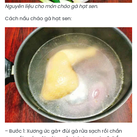
Nguyên liệu cho món cháo gà hạt sen.
Cách nấu cháo gà hạt sen:
– Bước 1: Xương ức gà+ đùi gà rửa sạch rồi chần