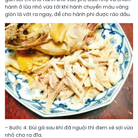
hành ở lửa nhỏ vừa tới khi hành chuyển màu vàng
giòn là vớt ra ngay, để cho hành phi được ráo dầu.
– Bước 4: Đùi gà sau khi đã nguội thì đem xé sợi vừa
nhỏ cho ra đĩa.