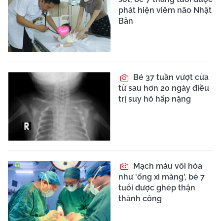
phát hiện viêm não Nhật
Bản
Bé 37 tuần vượt cửa
tử sau hơn 20 ngày điều
trị suy hô hấp nặng
Mạch máu vôi hóa
như 'ống xi măng', bé 7
tuổi được ghép thận
thành công