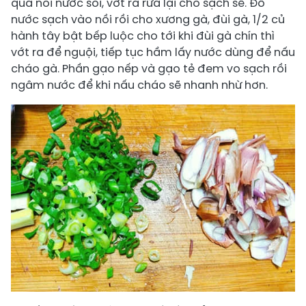
qua nồi nước sôi, vớt ra rửa lại cho sạch sẽ. Đổ
nước sạch vào nồi rồi cho xương gà, đùi gà, 1/2 củ
hành tây bật bếp luộc cho tới khi đùi gà chín thì
vớt ra để nguội, tiếp tục hầm lấy nước dùng để nấu
cháo gà. Phần gạo nếp và gạo tẻ đem vo sạch rồi
ngâm nước để khi nấu cháo sẽ nhanh nhừ hơn.