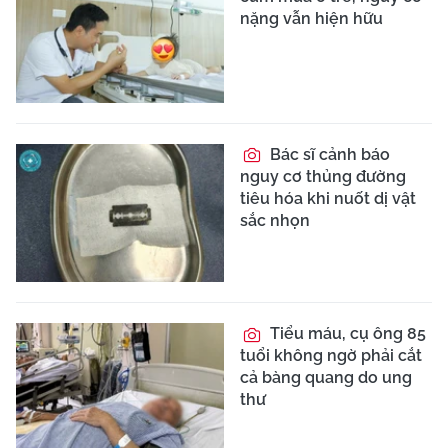
nặng vẫn hiện hữu
Bác sĩ cảnh báo
nguy cơ thủng đường
tiêu hóa khi nuốt dị vật
sắc nhọn
Tiểu máu, cụ ông 85
tuổi không ngờ phải cắt
cả bàng quang do ung
thư