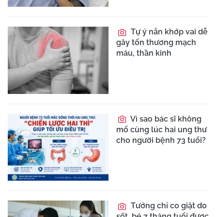
Tự ý nắn khớp vai dễ
gây tổn thương mạch
máu, thần kinh
Vì sao bác sĩ không
mổ cùng lúc hai ung thư
cho người bệnh 73 tuổi?
Tưởng chỉ co giật do
sốt, bé 7 tháng tuổi được