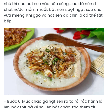
nhừ thì cho hạt sen vào nấu cùng, sau đó nêm 1
chút nước mắm, muối, bột nêm, bột ngọt sao cho
vừa miệng. Khi gạo và hạt sen đã chín là có thể tắt
bếp.
– Bước 6: Múc cháo gà hạt sen ra tô rồi rắc hành lá
lên, bày thịt gà xé sợi lên bát cháo, rắc thêm xíu