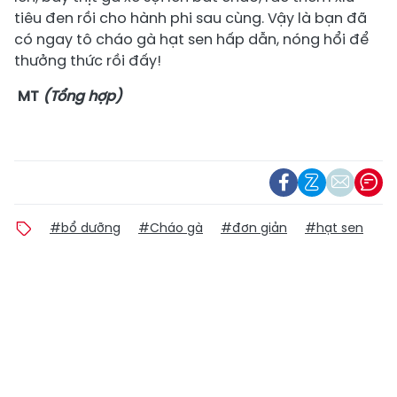
tiêu đen rồi cho hành phi sau cùng. Vậy là bạn đã
có ngay tô cháo gà hạt sen hấp dẫn, nóng hổi để
thưởng thức rồi đấy!
MT
(Tổng hợp)
#bổ dưỡng
#Cháo gà
#đơn giản
#hạt sen