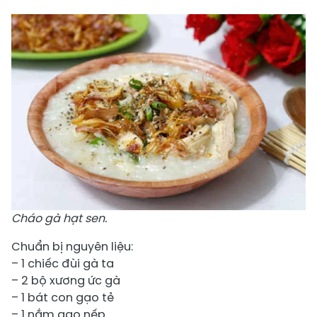
Cháo gà hạt sen.
Chuẩn bị nguyên liệu:
– 1 chiếc đùi gà ta
– 2 bộ xương ức gà
– 1 bát con gạo tẻ
– 1 nắm gạo nếp