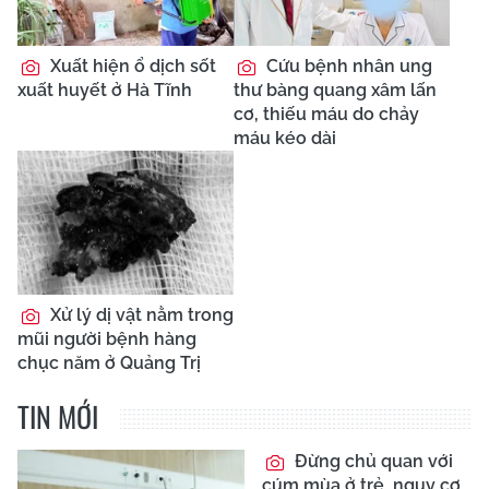
Xuất hiện ổ dịch sốt
Cứu bệnh nhân ung
xuất huyết ở Hà Tĩnh
thư bàng quang xâm lấn
cơ, thiếu máu do chảy
máu kéo dài
Xử lý dị vật nằm trong
mũi người bệnh hàng
chục năm ở Quảng Trị
TIN MỚI
Đừng chủ quan với
cúm mùa ở trẻ, nguy cơ