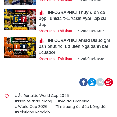
[INFOGRAPHIC] Thụy Điển đè
bẹp Tunisia 5-1, Yasin Ayari lập cú
đúp
Khám phá - Thể thao
15/06/2026 04:37
[INFOGRAPHIC] Amad Diallo ghi
bàn phút 90, Bờ Biển Ngà đánh bại
Ecuador
Khám phá - Thể thao
15/06/2026 02:42
#Áo Ronaldo World Cup 2026
#Kinh tế thần tượng
#Áo đấu Ronaldo
#World Cup 2026
#Thị trường áo đấu bóng đá
#Cristiano Ronaldo