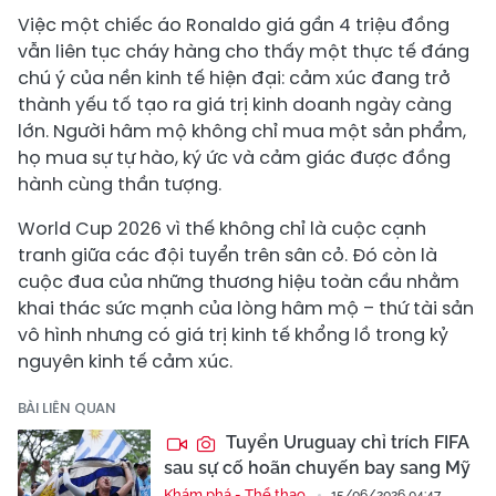
Việc một chiếc áo Ronaldo giá gần 4 triệu đồng
vẫn liên tục cháy hàng cho thấy một thực tế đáng
chú ý của nền kinh tế hiện đại: cảm xúc đang trở
thành yếu tố tạo ra giá trị kinh doanh ngày càng
lớn. Người hâm mộ không chỉ mua một sản phẩm,
họ mua sự tự hào, ký ức và cảm giác được đồng
hành cùng thần tượng.
World Cup 2026 vì thế không chỉ là cuộc cạnh
tranh giữa các đội tuyển trên sân cỏ. Đó còn là
cuộc đua của những thương hiệu toàn cầu nhằm
khai thác sức mạnh của lòng hâm mộ – thứ tài sản
vô hình nhưng có giá trị kinh tế khổng lồ trong kỷ
nguyên kinh tế cảm xúc.
BÀI LIÊN QUAN
Tuyển Uruguay chỉ trích FIFA
sau sự cố hoãn chuyến bay sang Mỹ
Khám phá - Thể thao
15/06/2026 04:47