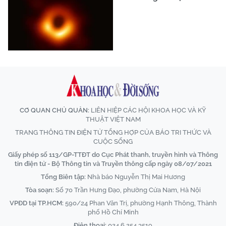
CƠ QUAN CHỦ QUẢN:
LIÊN HIỆP CÁC HỘI KHOA HỌC VÀ KỸ
THUẬT VIỆT NAM
TRANG THÔNG TIN ĐIỆN TỬ TỔNG HỢP CỦA BÁO TRI THỨC VÀ
CUỘC SỐNG
Giấy phép số 113/GP-TTĐT do Cục Phát thanh, truyền hình và Thông
tin điện tử - Bộ Thông tin và Truyền thông cấp ngày 08/07/2021
Tổng Biên tập:
Nhà báo Nguyễn Thị Mai Hương
Tòa soạn:
Số 70 Trần Hưng Đạo, phường Cửa Nam, Hà Nội
VPĐD tại TP.HCM:
590/24 Phan Văn Trị, phường Hạnh Thông, Thành
phố Hồ Chí Minh
Điện thoại:
024 6 254 3519