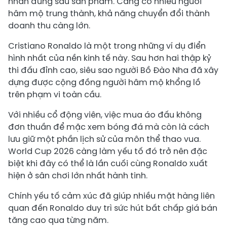
nhân đứng sau sản phẩm. Càng có nhiều người
hâm mộ trung thành, khả năng chuyển đổi thành
doanh thu càng lớn.
Cristiano Ronaldo là một trong những ví dụ điển
hình nhất của nền kinh tế này. Sau hơn hai thập kỷ
thi đấu đỉnh cao, siêu sao người Bồ Đào Nha đã xây
dựng được cộng đồng người hâm mộ khổng lồ
trên phạm vi toàn cầu.
Với nhiều cổ động viên, việc mua áo đấu không
đơn thuần để mặc xem bóng đá mà còn là cách
lưu giữ một phần lịch sử của môn thể thao vua.
World Cup 2026 càng làm yếu tố đó trở nên đặc
biệt khi đây có thể là lần cuối cùng Ronaldo xuất
hiện ở sân chơi lớn nhất hành tinh.
Chính yếu tố cảm xúc đã giúp nhiều mặt hàng liên
quan đến Ronaldo duy trì sức hút bất chấp giá bán
tăng cao qua từng năm.