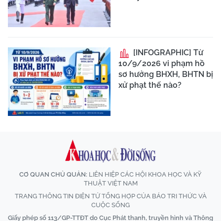
[INFOGRAPHIC] Từ
10/9/2026 vi phạm hồ
sơ hưởng BHXH, BHTN bị
xử phạt thế nào?
CƠ QUAN CHỦ QUẢN:
LIÊN HIỆP CÁC HỘI KHOA HỌC VÀ KỸ
THUẬT VIỆT NAM
TRANG THÔNG TIN ĐIỆN TỬ TỔNG HỢP CỦA BÁO TRI THỨC VÀ
CUỘC SỐNG
Giấy phép số 113/GP-TTĐT do Cục Phát thanh, truyền hình và Thông