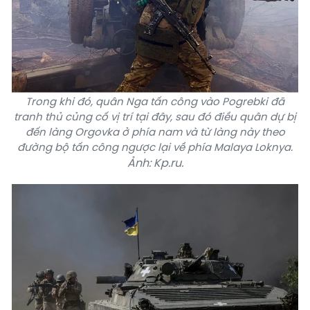
Trong khi đó, quân Nga tấn công vào Pogrebki đã
tranh thủ củng cố vị trí tại đây, sau đó điều quân dự bị
đến làng Orgovka ở phía nam và từ làng này theo
đường bộ tấn công ngược lại về phía Malaya Loknya.
Ảnh: Kp.ru.