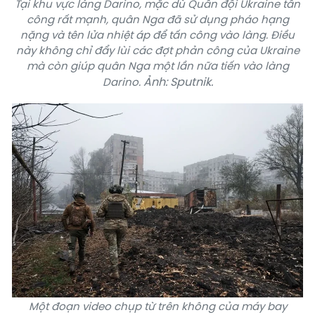
Tại khu vực làng Darino, mặc dù Quân đội Ukraine tấn
công rất mạnh, quân Nga đã sử dụng pháo hạng
nặng và tên lửa nhiệt áp để tấn công vào làng. Điều
này không chỉ đẩy lùi các đợt phản công của Ukraine
mà còn giúp quân Nga một lần nữa tiến vào làng
Ảnh: Sputnik.
Darino.
Một đoạn video chụp từ trên không của máy bay