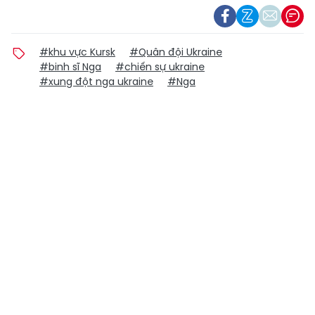
#khu vực Kursk
#Quân đội Ukraine
#binh sĩ Nga
#chiến sự ukraine
#xung đột nga ukraine
#Nga