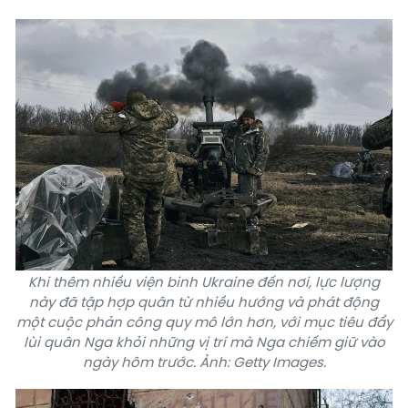
Khi thêm nhiều viện binh Ukraine đến nơi, lực lượng
này đã tập hợp quân từ nhiều hướng và phát động
một cuộc phản công quy mô lớn hơn, với mục tiêu đẩy
lùi quân Nga khỏi những vị trí mà Nga chiếm giữ vào
ngày hôm trước. Ảnh: Getty Images.