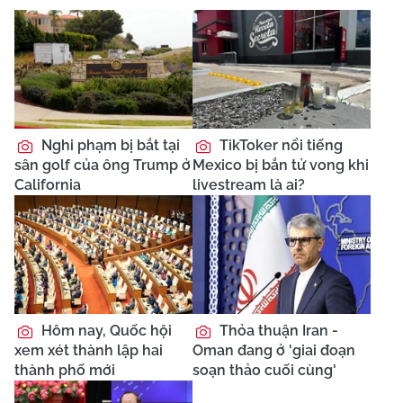
Nghi phạm bị bắt tại
TikToker nổi tiếng
sân golf của ông Trump ở
Mexico bị bắn tử vong khi
California
livestream là ai?
Hôm nay, Quốc hội
Thỏa thuận Iran -
xem xét thành lập hai
Oman đang ở 'giai đoạn
thành phố mới
soạn thảo cuối cùng'