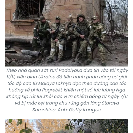
Theo nhà quan sát Yuri Podolyaka đưa tin vào tối ngày
11/11, viện binh Ukraine đã tiến hành phản công cơ giới
tốc độ cao từ Malaya Loknya dọc theo đường cao tốc
hướng về phía Pogrebki, khiến một số lực lượng Nga
không kịp rút lui khỏi các vị trí chiếm đóng từ ngày 7/11
và bị mắc kẹt trong khu rừng gần làng Staraya
Ảnh: Getty Images.
Sorochina.