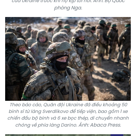
Ảnh: Bộ Quốc
của Ukraine trước khi họ kịp tới nơi.
phòng Nga.
Theo báo cáo, Quân đội Ukraine đã điều khoảng 50
binh sĩ từ làng Sverdlikovo để tiếp viện, bao gồm 1 xe
chiến đấu bộ binh và 6 xe bọc thép, di chuyển nhanh
Ảnh: Abaca Press.
chóng về phía làng Darino.