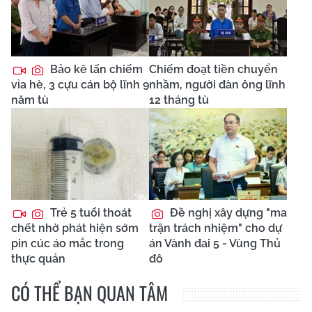
Bảo kê lấn chiếm
Chiếm đoạt tiền chuyển
vỉa hè, 3 cựu cán bộ lĩnh 9
nhầm, người đàn ông lĩnh
năm tù
12 tháng tù
Trẻ 5 tuổi thoát
Đề nghị xây dựng "ma
chết nhờ phát hiện sớm
trận trách nhiệm" cho dự
pin cúc áo mắc trong
án Vành đai 5 - Vùng Thủ
thực quản
đô
CÓ THỂ BẠN QUAN TÂM