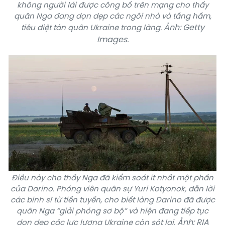
không người lái được công bố trên mạng cho thấy
quân Nga đang dọn dẹp các ngôi nhà và tầng hầm,
Ảnh: Getty
tiêu diệt tàn quân Ukraine trong làng.
Images.
Điều này cho thấy Nga đã kiểm soát ít nhất một phần
của Darino. Phóng viên quân sự Yuri Kotyonok, dẫn lời
các binh sĩ từ tiền tuyến, cho biết làng Darino đã được
quân Nga “giải phóng sơ bộ” và hiện đang tiếp tục
Ảnh: RIA
dọn dẹp các lực lượng Ukraine còn sót lại.