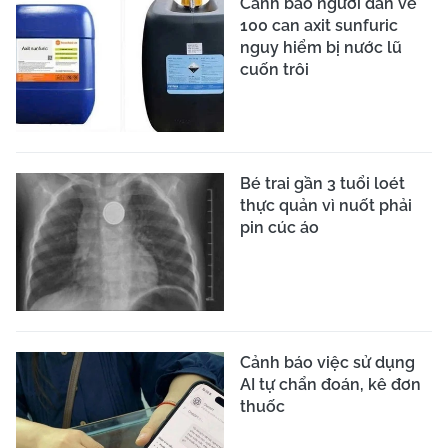
Cảnh báo người dân về
100 can axit sunfuric
nguy hiểm bị nước lũ
cuốn trôi
Bé trai gần 3 tuổi loét
thực quản vì nuốt phải
pin cúc áo
Cảnh báo việc sử dụng
AI tự chẩn đoán, kê đơn
thuốc