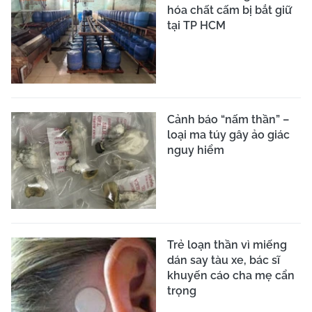
hóa chất cấm bị bắt giữ
tại TP HCM
Cảnh báo “nấm thần” –
loại ma túy gây ảo giác
nguy hiểm
Trẻ loạn thần vì miếng
dán say tàu xe, bác sĩ
khuyến cáo cha mẹ cẩn
trọng