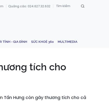
om
Quảng cáo: 024.627.32.632
ỚI TÍNH - GIA ĐÌNH
SỨC KHOẺ 360
MULTIMEDIA
thương tích cho
an Tấn Hưng còn gây thương tích cho cả