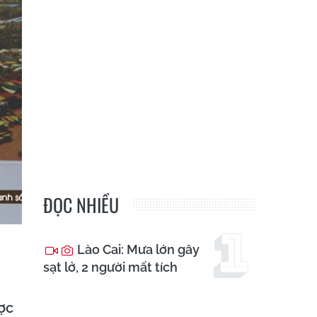
ĐỌC NHIỀU
Lào Cai: Mưa lớn gây
sạt lở, 2 người mất tích
ợc