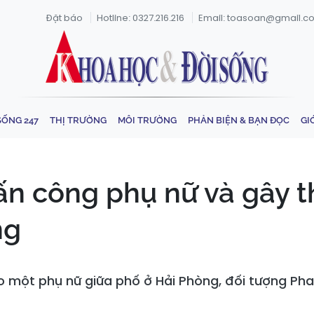
Đặt báo
Hotline: 0327.216.216
Email: toasoan@gmail.c
SỐNG 247
THỊ TRƯỜNG
MÔI TRƯỜNG
PHẢN BIỆN & BẠN ĐỌC
GI
tấn công phụ nữ và gây 
ng
o một phụ nữ giữa phố ở Hải Phòng, đối tượng Ph