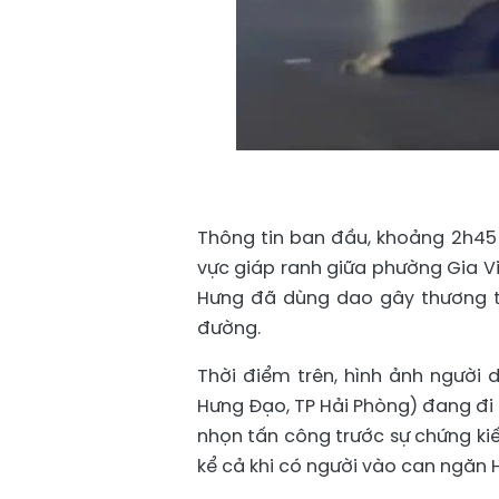
Thông tin ban đầu, khoảng 2h45 s
vực giáp ranh giữa phường Gia V
Hưng đã dùng dao gây thương t
đường.
Thời điểm trên, hình ảnh người d
Hưng Đạo, TP Hải Phòng) đang đi
nhọn tấn công trước sự chứng kiế
kể cả khi có người vào can ngăn