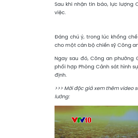
Sau khi nhận tin báo, lực lượng
việc.
Đáng chú ý, trong lúc khống ch
cho một cán bộ chiến sỹ Công an
Ngay sau đó, Công an phường G
phối hợp Phòng Cảnh sát hình sự
định.
>>> Mời độc giả xem thêm video s
lường: