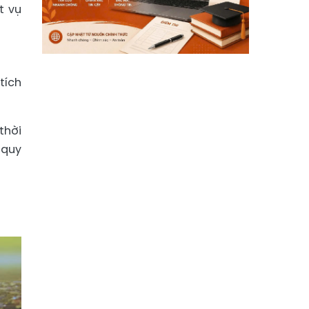
t vụ
tích
thời
 quy