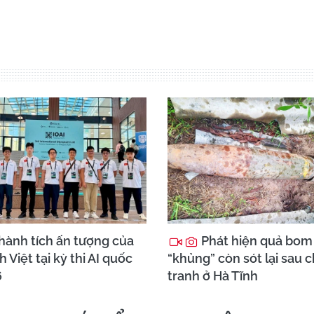
hành tích ấn tượng của
Phát hiện quả bom
h Việt tại kỳ thi AI quốc
“khủng” còn sót lại sau 
6
tranh ở Hà Tĩnh