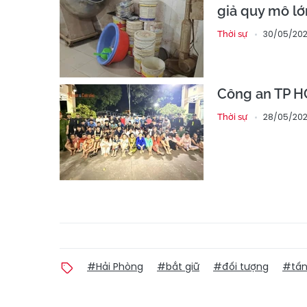
giả quy mô lớ
30/05/202
Thời sự
Công an TP HC
28/05/2026
Thời sự
#Hải Phòng
#bắt giữ
#đối tượng
#tấn