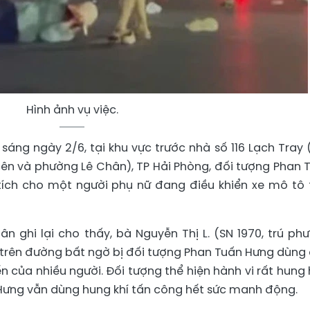
Hình ảnh vụ việc.
áng ngày 2/6, tại khu vực trước nhà số 116 Lạch Tray 
iên và phường Lê Chân), TP Hải Phòng, đối tượng Phan 
ích cho một người phụ nữ đang điều khiển xe mô tô 
ân ghi lại cho thấy, bà Nguyễn Thị L. (SN 1970, trú ph
 trên đường bất ngờ bị đối tượng Phan Tuấn Hưng dùng
n của nhiều người. Đối tượng thể hiện hành vi rất hung 
 Hưng vẫn dùng hung khí tấn công hết sức manh động.