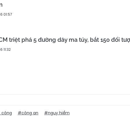
n
6 01:57
M triệt phá 5 đường dây ma túy, bắt 150 đối tư
 11:32
 công
#công an
#nguy hiểm