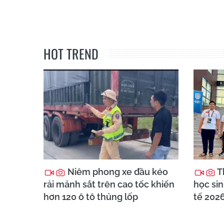
HOT TREND
Niêm phong xe đầu kéo
T
rải mảnh sắt trên cao tốc khiến
học sin
hơn 120 ô tô thủng lốp
tế 202