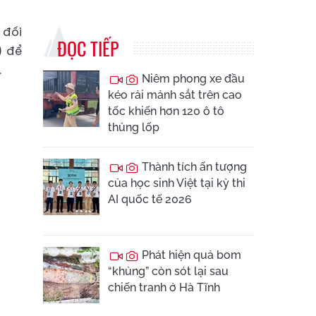
 đối
ĐỌC TIẾP
) để
.
Niêm phong xe đầu
kéo rải mảnh sắt trên cao
tốc khiến hơn 120 ô tô
thủng lốp
Thành tích ấn tượng
của học sinh Việt tại kỳ thi
AI quốc tế 2026
Phát hiện quả bom
“khủng” còn sót lại sau
chiến tranh ở Hà Tĩnh