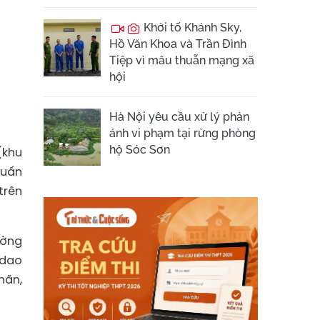
Khởi tố Khánh Sky,
Hồ Văn Khoa và Trần Đình
Tiệp vì mâu thuẫn mạng xã
hội
Hà Nội yêu cầu xử lý phản
ánh vi phạm tại rừng phòng
hộ Sóc Sơn
(khu
Tuấn
trên
ường
 dao
hãn,