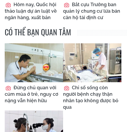
Hôm nay, Quốc hội
Bắt cựu Trưởng ban
thảo luận dự án luật về
quản lý chung cư lừa bán
ngân hàng, xuất bản
căn hộ tái định cư
CÓ THỂ BẠN QUAN TÂM
Đừng chủ quan với
Chỉ số sống còn
cúm mùa ở trẻ, nguy cơ
người bệnh chạy thận
nặng vẫn hiện hữu
nhân tạo không được bỏ
qua