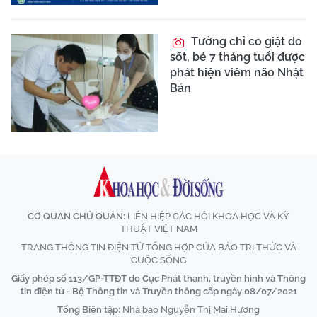
Tưởng chỉ co giật do
sốt, bé 7 tháng tuổi được
phát hiện viêm não Nhật
Bản
CƠ QUAN CHỦ QUẢN:
LIÊN HIỆP CÁC HỘI KHOA HỌC VÀ KỸ
THUẬT VIỆT NAM
TRANG THÔNG TIN ĐIỆN TỬ TỔNG HỢP CỦA BÁO TRI THỨC VÀ
CUỘC SỐNG
Giấy phép số 113/GP-TTĐT do Cục Phát thanh, truyền hình và Thông
tin điện tử - Bộ Thông tin và Truyền thông cấp ngày 08/07/2021
Tổng Biên tập:
Nhà báo Nguyễn Thị Mai Hương