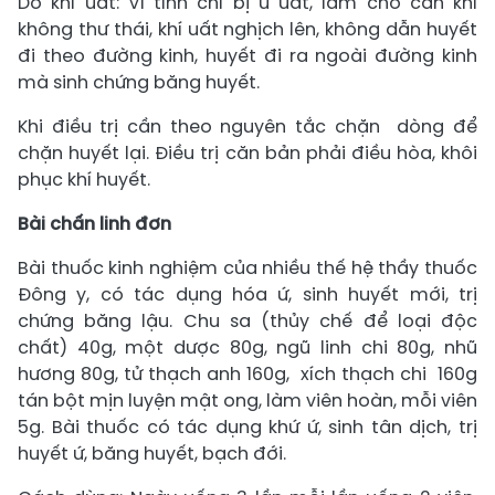
Do khí uất: Vì tình chí bị u uất, làm cho can khí
không thư thái, khí uất nghịch lên, không dẫn huyết
đi theo đường kinh, huyết đi ra ngoài đường kinh
mà sinh chứng băng huyết.
Khi điều trị cần theo nguyên tắc chặn dòng để
chặn huyết lại. Điều trị căn bản phải điều hòa, khôi
phục khí huyết.
Bài chấn linh đơn
Bài thuốc kinh nghiệm của nhiều thế hệ thầy thuốc
Đông y, có tác dụng hóa ứ, sinh huyết mới, trị
chứng băng lậu. Chu sa (thủy chế để loại độc
chất) 40g, một dược 80g, ngũ linh chi 80g, nhũ
hương 80g, tử thạch anh 160g, xích thạch chi 160g
tán bột mịn luyện mật ong, làm viên hoàn, mỗi viên
5g. Bài thuốc có tác dụng khứ ứ, sinh tân dịch, trị
huyết ứ, băng huyết, bạch đới.