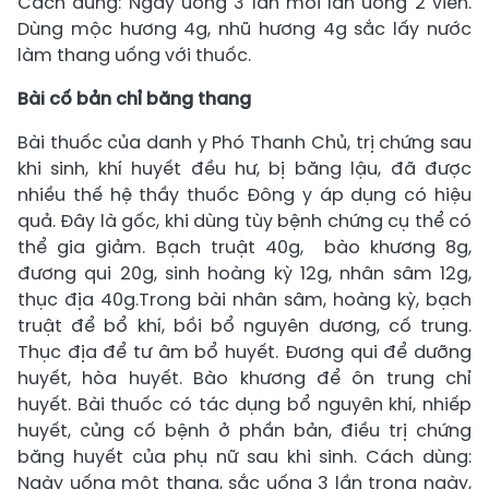
Cách dùng: Ngày uống 3 lần mỗi lần uống 2 viên.
Dùng mộc hương 4g, nhũ hương 4g sắc lấy nước
làm thang uống với thuốc.
Bài cố bản chỉ băng thang
Bài thuốc của danh y Phó Thanh Chủ, trị chứng sau
khi sinh, khí huyết đều hư, bị băng lậu, đã được
nhiều thế hệ thầy thuốc Đông y áp dụng có hiệu
quả. Đây là gốc, khi dùng tùy bệnh chứng cụ thể có
thể gia giảm. Bạch truật 40g, bào khương 8g,
đương qui 20g, sinh hoàng kỳ 12g, nhân sâm 12g,
thục địa 40g.Trong bài nhân sâm, hoàng kỳ, bạch
truật để bổ khí, bồi bổ nguyên dương, cố trung.
Thục địa để tư âm bổ huyết. Đương qui để dưỡng
huyết, hòa huyết. Bào khương để ôn trung chỉ
huyết. Bài thuốc có tác dụng bổ nguyên khí, nhiếp
huyết, củng cố bệnh ở phần bản, điều trị chứng
băng huyết của phụ nữ sau khi sinh. Cách dùng:
Ngày uống một thang, sắc uống 3 lần trong ngày,