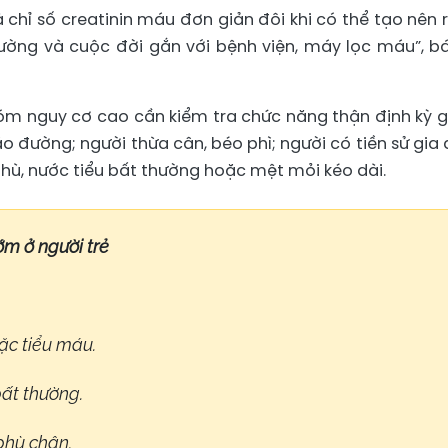
 chỉ số creatinin máu đơn giản đôi khi có thể tạo nên 
ường và cuộc đời gắn với bệnh viện, máy lọc máu”, bá
óm nguy cơ cao cần kiểm tra chức năng thận định kỳ 
o đường; người thừa cân, béo phì; người có tiền sử gia 
hù, nước tiểu bất thường hoặc mệt mỏi kéo dài.
ớm ở người trẻ
oặc tiểu máu.
ất thường.
phù chân.