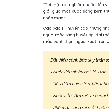
“Chỉ một xét nghiệm nước tiểu và
giới giữa một cuộc sống bình th
nhấn mạnh.
Các bác sĩ khuyến cáo những nh
người mắc tăng huyết áp, đái thá
mắc bệnh thận; người xuất hiện p
Dấu hiệu cảnh báo suy thận s
- Nước tiểu nhiều bọt, lâu tan.
- Tiểu đêm nhiều lần, tiểu ít h
- Nước tiểu sẫm màu, có mùi b
- Phù mặt, sưng mí mắt hoặc 