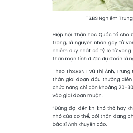
TS.BS Nghiêm Trun
Hiệp hội Thận học Quốc tế cho 
trọng, là nguyên nhân gây tử vo
nhiễm duy nhất có tỷ lệ tử vong 
thận mạn tính được dự đoán là n
Theo ThS.BSNT Vũ Thị Ánh, Trung 
thận giai đoạn đầu thường diễn
chức năng chỉ còn khoảng 20–30%
vào giai đoạn muộn.
“Đừng đợi đến khi khó thở hay k
nhỏ của cơ thể, bởi thận đang ph
bác sĩ Ánh khuyến cáo.