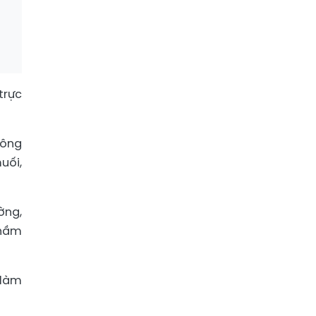
trực
Đông
uối,
ờng,
thầm
 làm