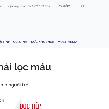
om
Quảng cáo: 024.627.32.632
ỚI TÍNH - GIA ĐÌNH
SỨC KHOẺ 360
MULTIMEDIA
hải lọc máu
 ở người trẻ.
ch
ĐỌC TIẾP