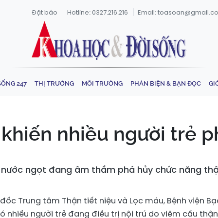
Đặt báo
Hotline: 0327.216.216
Email: toasoan@gmail.c
SỐNG 247
THỊ TRƯỜNG
MÔI TRƯỜNG
PHẢN BIỆN & BẠN ĐỌC
GI
khiến nhiều người trẻ p
 nước ngọt đang âm thầm phá hủy chức năng thận
đốc Trung tâm Thận tiết niệu và Lọc máu, Bệnh viện Bạ
có nhiều người trẻ đang điều trị nội trú do viêm cầu thận