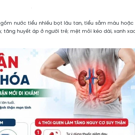
 gồm nước tiểu nhiều bọt lâu tan, tiểu sẫm màu hoặc 
 tăng huyết áp ở người trẻ; mệt mỏi kéo dài, xanh xa