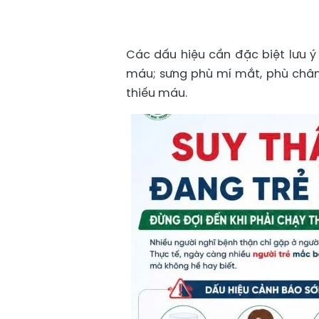
Các dấu hiệu cần đặc biệt lưu ý
máu; sưng phù mí mắt, phù chân;
thiếu máu.