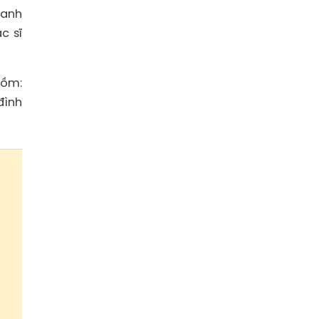
ranh
c sĩ
gồm:
đình