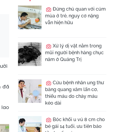
Đừng chủ quan với cúm
mùa ở trẻ, nguy cơ nặng
vẫn hiện hữu
Xử lý dị vật nằm trong
mũi người bệnh hàng chục
năm ở Quảng Trị
gười
Cứu bệnh nhân ung thư
n đã
bàng quang xâm lấn cơ,
thiếu máu do chảy máu
kéo dài
 lao
Bóc khối u vú 8 cm cho
bé gái 14 tuổi, ưu tiên bảo