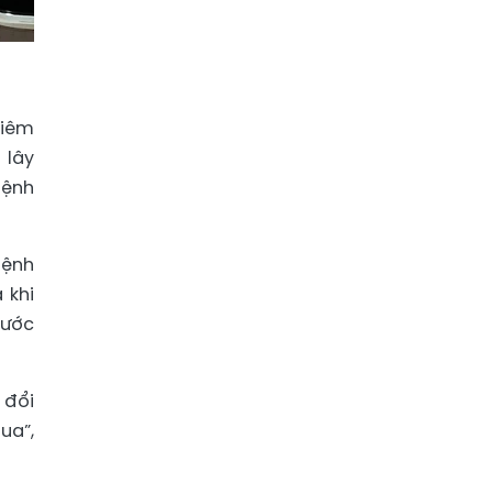
hiêm
 lây
bệnh
bệnh
 khi
bước
 đổi
ua”,