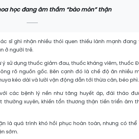
khoa học đang âm thầm “bào mòn” thận
c sĩ ghi nhận nhiều thói quen thiếu lành mạnh đang 
n ở người trẻ.
tự ý sử dụng thuốc giảm đau, thuốc kháng viêm, thuốc 
ông rõ nguồn gốc. Bên cạnh đó là chế độ ăn nhiều m
uya kéo dài và lười vận động dẫn tới thừa cân, béo phì.
với các bệnh lý nền như tăng huyết áp, đái tháo đư
t thường xuyên, khiến tổn thương thận tiến triển âm 
hận là quá trình khó hồi phục hoàn toàn, nhưng có thể
ện sớm.