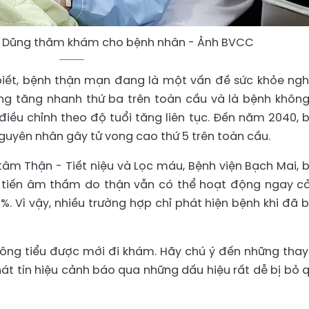
g Dũng thăm khám cho bệnh nhân - Ảnh BVCC
biết, bệnh thận mạn đang là một vấn đề sức khỏe ng
ng tăng nhanh thứ ba trên toàn cầu và là bệnh không
điều chỉnh theo độ tuổi tăng liên tục. Đến năm 2040, 
guyên nhân gây tử vong cao thứ 5 trên toàn cầu.
tâm Thận - Tiết niệu và Lọc máu, Bệnh viện Bạch Mai, 
 tiến âm thầm do thận vẫn có thể hoạt động ngay cả
. Vì vậy, nhiều trường hợp chỉ phát hiện bệnh khi đã 
hông tiểu được mới đi khám. Hãy chú ý đến những thay
át tín hiệu cảnh báo qua những dấu hiệu rất dễ bị bỏ q