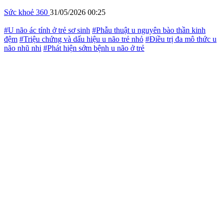
Sức khoẻ 360
31/05/2026 00:25
#U não ác tính ở trẻ sơ sinh
#Phẫu thuật u nguyên bào thần kinh
đệm
#Triệu chứng và dấu hiệu u não trẻ nhỏ
#Điều trị đa mô thức u
não nhũ nhi
#Phát hiện sớm bệnh u não ở trẻ