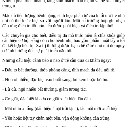
Khối u phát triển nhanh, tăng sinh mạch máu mạnh và dễ xuất huyết
trong u.
Mặc dù tiên lượng bệnh nặng, sinh học phân tử của khối u ở trẻ nhũ
nhi có thể khác biệt so với người lớn. Một số trường hợp ghi nhận
đáp ứng điều trị tốt hơn nếu được phát hiện và điều trị kịp thời.
Các chuyên gia cho biết, điều trị đa mô thức hiện là chìa khóa giúp
cải thiện cơ hội sống còn cho bệnh nhi, bao gồm phẫu thuật lấy u tối
đa kết hợp hóa trị. Xạ trị thường được hạn chế ở trẻ nhũ nhi do nguy
cơ ảnh hưởng đến sự phát triển não bộ.
Những dấu hiệu cảnh báo u não ở trẻ cần đưa đi khám ngay:
- Đầu to bất thường, thóp phồng căng, tĩnh mạch da đầu nổi rõ.
- Nôn ói nhiều, đặc biệt vào buổi sáng; bú kém hoặc bỏ bú.
- Lừ đừ, ngủ nhiều bất thường, giảm tương tác.
- Co giật, đặc biệt là cơn co giật xuất hiện lần đầu.
- Mắt nhìn xuống (dấu hiệu "mặt trời lặn"), lác mắt mới xuất hiện.
- Yếu hoặc liệt tay chân một bên, vận động không cân xứng.