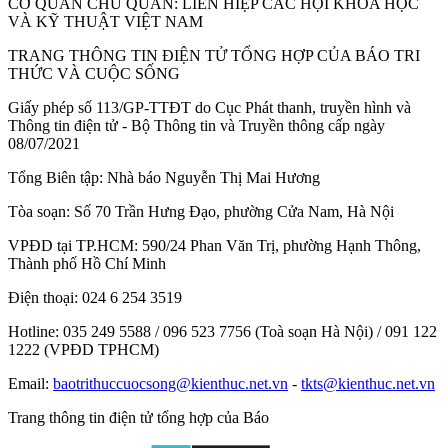
CƠ QUAN CHỦ QUẢN:
LIÊN HIỆP CÁC HỘI KHOA HỌC
VÀ KỸ THUẬT VIỆT NAM
TRANG THÔNG TIN ĐIỆN TỬ TỔNG HỢP CỦA BÁO TRI
THỨC VÀ CUỘC SỐNG
Giấy phép số 113/GP-TTĐT do Cục Phát thanh, truyền hình và
Thông tin điện tử - Bộ Thông tin và Truyền thông cấp ngày
08/07/2021
Tổng Biên tập:
Nhà báo Nguyễn Thị Mai Hương
Tòa soạn:
Số 70 Trần Hưng Đạo, phường Cửa Nam, Hà Nội
VPĐD tại TP.HCM:
590/24 Phan Văn Trị, phường Hạnh Thông,
Thành phố Hồ Chí Minh
Điện thoại:
024 6 254 3519
Hotline:
035 249 5588 / 096 523 7756 (Toà soạn Hà Nội) / 091 122
1222 (VPĐD TPHCM)
Email:
baotrithuccuocsong@kienthuc.net.vn
-
tkts@kienthuc.net.vn
Trang thông tin điện tử tổng hợp của Báo