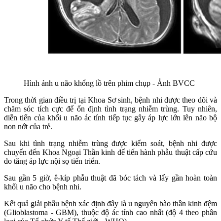
Hình ảnh u não khổng lồ trên phim chụp - Ảnh BVCC
Trong thời gian điều trị tại Khoa Sơ sinh, bệnh nhi được theo dõi và
chăm sóc tích cực để ổn định tình trạng nhiễm trùng. Tuy nhiên,
diễn tiến của khối u não ác tính tiếp tục gây áp lực lớn lên não bộ
non nớt của trẻ.
Sau khi tình trạng nhiễm trùng được kiểm soát, bệnh nhi được
chuyển đến Khoa Ngoại Thần kinh để tiến hành phẫu thuật cấp cứu
do tăng áp lực nội sọ tiến triển.
Sau gần 5 giờ, ê-kíp phẫu thuật đã bóc tách và lấy gần hoàn toàn
khối u não cho bệnh nhi.
Kết quả giải phẫu bệnh xác định đây là u nguyên bào thần kinh đệm
(Glioblastoma - GBM), thuộc độ ác tính cao nhất (độ 4 theo phân