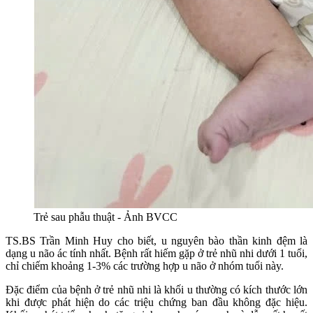
Trẻ sau phẫu thuật - Ảnh BVCC
TS.BS Trần Minh Huy cho biết, u nguyên bào thần kinh đệm là
dạng u não ác tính nhất. Bệnh rất hiếm gặp ở trẻ nhũ nhi dưới 1 tuổi,
chỉ chiếm khoảng 1-3% các trường hợp u não ở nhóm tuổi này.
Đặc điểm của bệnh ở trẻ nhũ nhi là khối u thường có kích thước lớn
khi được phát hiện do các triệu chứng ban đầu không đặc hiệu.