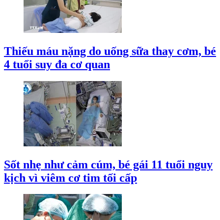
Thiếu máu nặng do uống sữa thay cơm, bé
4 tuổi suy đa cơ quan
Sốt nhẹ như cảm cúm, bé gái 11 tuổi nguy
kịch vì viêm cơ tim tối cấp