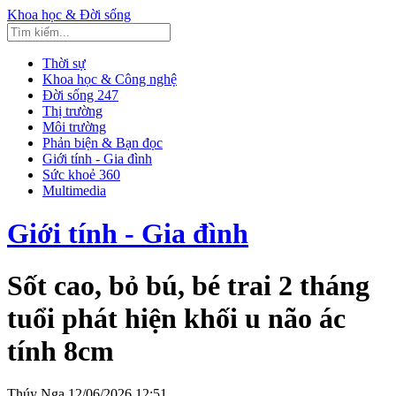
Khoa học & Đời sống
Thời sự
Khoa học & Công nghệ
Đời sống 247
Thị trường
Môi trường
Phản biện & Bạn đọc
Giới tính - Gia đình
Sức khoẻ 360
Multimedia
Giới tính - Gia đình
Sốt cao, bỏ bú, bé trai 2 tháng
tuổi phát hiện khối u não ác
tính 8cm
Thúy Nga
12/06/2026 12:51