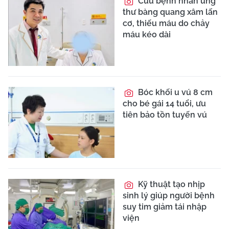
Cứu bệnh nhân ung
thư bàng quang xâm lấn
cơ, thiếu máu do chảy
máu kéo dài
Bóc khối u vú 8 cm
cho bé gái 14 tuổi, ưu
tiên bảo tồn tuyến vú
Kỹ thuật tạo nhịp
sinh lý giúp người bệnh
suy tim giảm tái nhập
viện