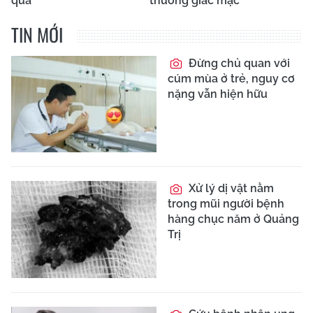
qua
thương giác mạc
TIN MỚI
Đừng chủ quan với
cúm mùa ở trẻ, nguy cơ
nặng vẫn hiện hữu
Xử lý dị vật nằm
trong mũi người bệnh
hàng chục năm ở Quảng
Trị