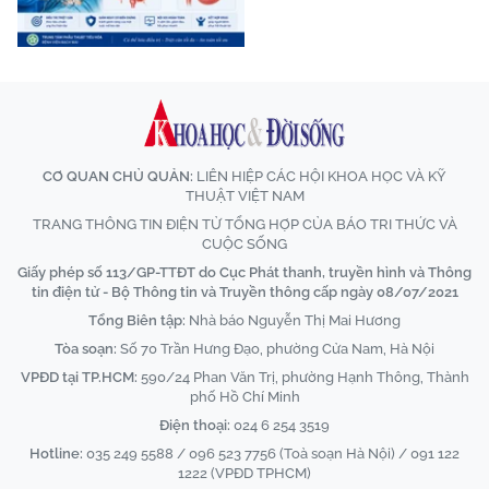
CƠ QUAN CHỦ QUẢN:
LIÊN HIỆP CÁC HỘI KHOA HỌC VÀ KỸ
THUẬT VIỆT NAM
TRANG THÔNG TIN ĐIỆN TỬ TỔNG HỢP CỦA BÁO TRI THỨC VÀ
CUỘC SỐNG
Giấy phép số 113/GP-TTĐT do Cục Phát thanh, truyền hình và Thông
tin điện tử - Bộ Thông tin và Truyền thông cấp ngày 08/07/2021
Tổng Biên tập:
Nhà báo Nguyễn Thị Mai Hương
Tòa soạn:
Số 70 Trần Hưng Đạo, phường Cửa Nam, Hà Nội
VPĐD tại TP.HCM:
590/24 Phan Văn Trị, phường Hạnh Thông, Thành
phố Hồ Chí Minh
Điện thoại:
024 6 254 3519
Hotline:
035 249 5588 / 096 523 7756 (Toà soạn Hà Nội) / 091 122
1222 (VPĐD TPHCM)