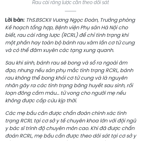
Rau cài răng lược cần theo dõi sát
Lời bàn:
ThS.BSCKII Vương Ngọc Đoàn, Trưởng phòng
Kế hoạch tổng hợp, Bệnh viện Phụ sản Hà Nội cho
biết, rau cài răng lược (RCRL) để chỉ tình trạng khi
một phần hay toàn bộ bánh rau xâm lấn cơ tử cung
và có thể đâm xuyên các tạng xung quanh.
Sau khi sinh, bánh rau sẽ bong và sổ ra ngoài âm
đạo, nhưng nếu sản phụ mắc tình trạng RCRL, bánh
rau không thể bong khỏi cơ tử cung và là nguyên
nhân gây ra các tình trạng băng huyết sau sinh, rối
loạn đông cầm máu... tử vong cho người mẹ nếu
không được cấp cứu kịp thời.
Các mẹ bầu cần được chẩn đoán chính xác tình
trạng RCRL tại cơ sở y tế chuyên khoa lớn với đội ngũ
y bác sĩ trình độ chuyên môn cao. Khi đã được chẩn
đoán RCRL, mẹ bầu cần được theo dõi sát tại cơ sở y