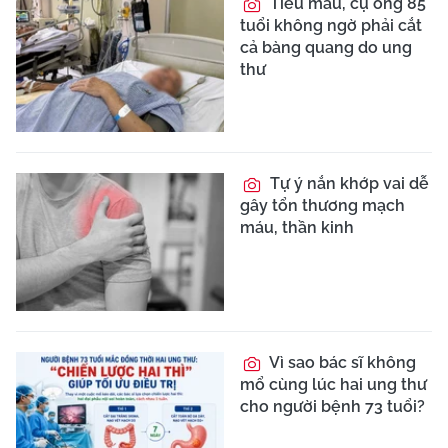
Tiểu máu, cụ ông 85
tuổi không ngờ phải cắt
cả bàng quang do ung
thư
Tự ý nắn khớp vai dễ
gây tổn thương mạch
máu, thần kinh
Vì sao bác sĩ không
mổ cùng lúc hai ung thư
cho người bệnh 73 tuổi?