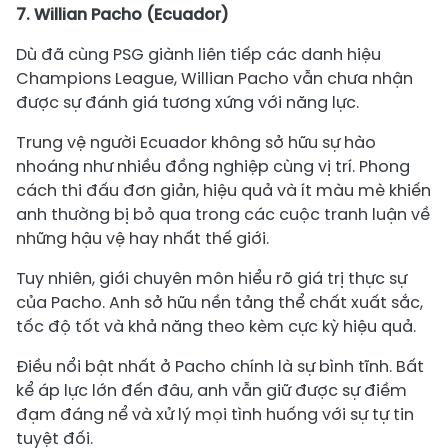
7. Willian Pacho (Ecuador)
Dù đã cùng PSG giành liên tiếp các danh hiệu
Champions League, Willian Pacho vẫn chưa nhận
được sự đánh giá tương xứng với năng lực.
Trung vệ người Ecuador không sở hữu sự hào
nhoáng như nhiều đồng nghiệp cùng vị trí. Phong
cách thi đấu đơn giản, hiệu quả và ít màu mè khiến
anh thường bị bỏ qua trong các cuộc tranh luận về
những hậu vệ hay nhất thế giới.
Tuy nhiên, giới chuyên môn hiểu rõ giá trị thực sự
của Pacho. Anh sở hữu nền tảng thể chất xuất sắc,
tốc độ tốt và khả năng theo kèm cực kỳ hiệu quả.
Điều nổi bật nhất ở Pacho chính là sự bình tĩnh. Bất
kể áp lực lớn đến đâu, anh vẫn giữ được sự điềm
đạm đáng nể và xử lý mọi tình huống với sự tự tin
tuyệt đối.