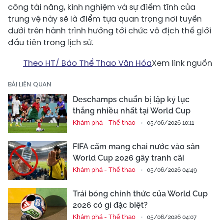
công tài năng, kinh nghiệm và sự điềm tĩnh của
trung vệ này sẽ là điểm tựa quan trọng nơi tuyến
dưới trên hành trình hướng tới chức vô địch thế giới
đầu tiên trong lịch sử.
Theo HT/ Báo Thể Thao Văn Hóa
Xem link nguồn
BÀI LIÊN QUAN
Deschamps chuẩn bị lập kỷ lục
thắng nhiều nhất tại World Cup
Khám phá - Thể thao
05/06/2026 10:11
FIFA cấm mang chai nước vào sân
World Cup 2026 gây tranh cãi
Khám phá - Thể thao
05/06/2026 04:49
Trái bóng chính thức của World Cup
2026 có gì đặc biệt?
Khám phá - Thể thao
05/06/2026 04:07