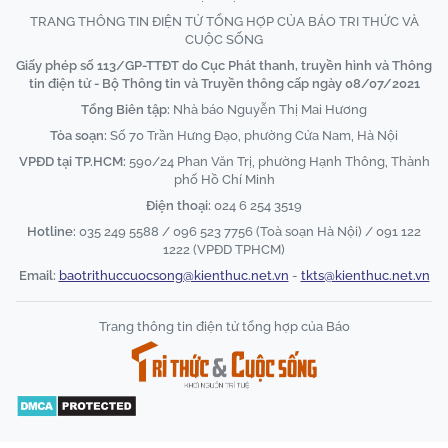
TRANG THÔNG TIN ĐIỆN TỬ TỔNG HỢP CỦA BÁO TRI THỨC VÀ
CUỘC SỐNG
Giấy phép số 113/GP-TTĐT do Cục Phát thanh, truyền hình và Thông
tin điện tử - Bộ Thông tin và Truyền thông cấp ngày 08/07/2021
Tổng Biên tập:
Nhà báo Nguyễn Thị Mai Hương
Tòa soạn:
Số 70 Trần Hưng Đạo, phường Cửa Nam, Hà Nội
VPĐD tại TP.HCM:
590/24 Phan Văn Trị, phường Hạnh Thông, Thành
phố Hồ Chí Minh
Điện thoại:
024 6 254 3519
Hotline:
035 249 5588 / 096 523 7756 (Toà soạn Hà Nội) / 091 122
1222 (VPĐD TPHCM)
Email:
baotrithuccuocsong@kienthuc.net.vn
-
tkts@kienthuc.net.vn
Trang thông tin điện tử tổng hợp của Báo