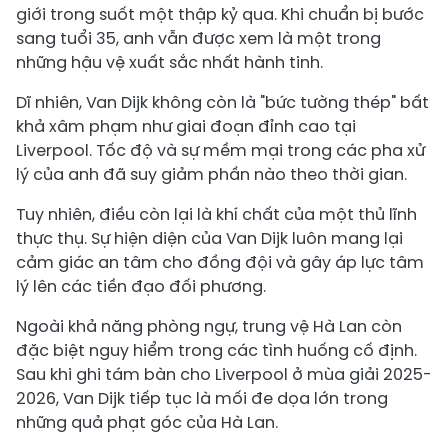
giới trong suốt một thập kỷ qua. Khi chuẩn bị bước
sang tuổi 35, anh vẫn được xem là một trong
những hậu vệ xuất sắc nhất hành tinh.
Dĩ nhiên, Van Dijk không còn là "bức tường thép" bất
khả xâm phạm như giai đoạn đỉnh cao tại
Liverpool. Tốc độ và sự mềm mại trong các pha xử
lý của anh đã suy giảm phần nào theo thời gian.
Tuy nhiên, điều còn lại là khí chất của một thủ lĩnh
thực thụ. Sự hiện diện của Van Dijk luôn mang lại
cảm giác an tâm cho đồng đội và gây áp lực tâm
lý lên các tiền đạo đối phương.
Ngoài khả năng phòng ngự, trung vệ Hà Lan còn
đặc biệt nguy hiểm trong các tình huống cố định.
Sau khi ghi tám bàn cho Liverpool ở mùa giải 2025-
2026, Van Dijk tiếp tục là mối đe dọa lớn trong
những quả phạt góc của Hà Lan.