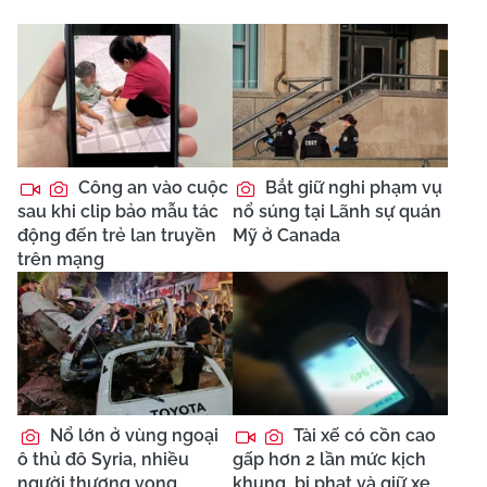
Công an vào cuộc
Bắt giữ nghi phạm vụ
sau khi clip bảo mẫu tác
nổ súng tại Lãnh sự quán
động đến trẻ lan truyền
Mỹ ở Canada
trên mạng
Nổ lớn ở vùng ngoại
Tài xế có cồn cao
ô thủ đô Syria, nhiều
gấp hơn 2 lần mức kịch
người thương vong
khung, bị phạt và giữ xe