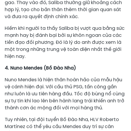
gao. Thay vào đó, Saliba thường giữ khoảng cách
hợp lý, tạo cho bản thân thêm thời gian quan sát
và đưa ra quyết định chính xác.
Hiếm khi người ta thấy Saliba bị vượt qua bằng sức
mạnh hay bị đánh bại bởi sự khôn ngoan của các
tiền đạo đối phương. Đó là lý do anh được xem là
một trong những trung vệ toàn diện nhất thế giới
hiện nay.
4. Nuno Mendes (Bồ Đào Nha)
Nuno Mendes là hiện thân hoàn hảo của mẫu hậu
vệ cánh hiện đại. Với cầu thủ PSG, tấn công gần
như luôn là ưu tiên hàng đầu. Tốc độ bùng nổ cùng
sự tự tin khi lao lên bên hành lang trái khiến anh trở
thành cơn ác mộng đối với mọi hàng thủ.
Tuy nhiên, tại đội tuyển Bồ Đào Nha, HLV Roberto
Martínez có thể yêu cầu Mendes duy trì sự cân