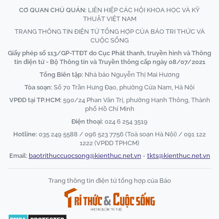
CƠ QUAN CHỦ QUẢN:
LIÊN HIỆP CÁC HỘI KHOA HỌC VÀ KỸ
THUẬT VIỆT NAM
TRANG THÔNG TIN ĐIỆN TỬ TỔNG HỢP CỦA BÁO TRI THỨC VÀ
CUỘC SỐNG
Giấy phép số 113/GP-TTĐT do Cục Phát thanh, truyền hình và Thông
tin điện tử - Bộ Thông tin và Truyền thông cấp ngày 08/07/2021
Tổng Biên tập:
Nhà báo Nguyễn Thị Mai Hương
Tòa soạn:
Số 70 Trần Hưng Đạo, phường Cửa Nam, Hà Nội
VPĐD tại TP.HCM:
590/24 Phan Văn Trị, phường Hạnh Thông, Thành
phố Hồ Chí Minh
Điện thoại:
024 6 254 3519
Hotline:
035 249 5588 / 096 523 7756 (Toà soạn Hà Nội) / 091 122
1222 (VPĐD TPHCM)
Email:
baotrithuccuocsong@kienthuc.net.vn
-
tkts@kienthuc.net.vn
Trang thông tin điện tử tổng hợp của Báo