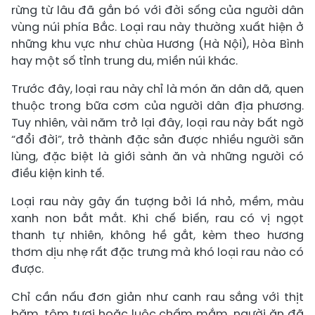
rừng từ lâu đã gắn bó với đời sống của người dân
vùng núi phía Bắc. Loại rau này thường xuất hiện ở
những khu vực như chùa Hương (Hà Nội), Hòa Bình
hay một số tỉnh trung du, miền núi khác.
Trước đây, loại rau này chỉ là món ăn dân dã, quen
thuộc trong bữa cơm của người dân địa phương.
Tuy nhiên, vài năm trở lại đây, loại rau này bất ngờ
“đổi đời”, trở thành đặc sản được nhiều người săn
lùng, đặc biệt là giới sành ăn và những người có
điều kiện kinh tế.
Loại rau này gây ấn tượng bởi lá nhỏ, mềm, màu
xanh non bắt mắt. Khi chế biến, rau có vị ngọt
thanh tự nhiên, không hề gắt, kèm theo hương
thơm dịu nhẹ rất đặc trưng mà khó loại rau nào có
được.
Chỉ cần nấu đơn giản như canh rau sắng với thịt
băm, tôm tươi hoặc luộc chấm mắm, người ăn đã