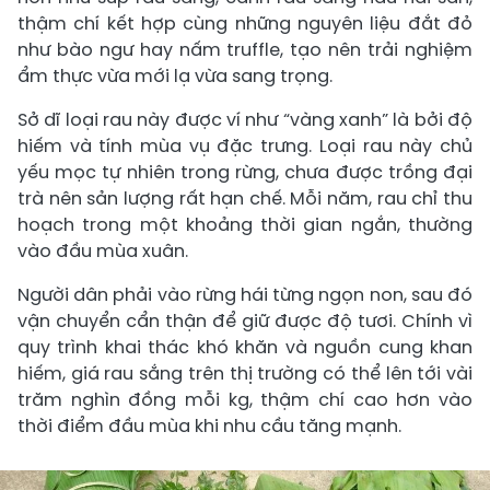
thậm chí kết hợp cùng những nguyên liệu đắt đỏ
như bào ngư hay nấm truffle, tạo nên trải nghiệm
ẩm thực vừa mới lạ vừa sang trọng.
Sở dĩ loại rau này được ví như “vàng xanh” là bởi độ
hiếm và tính mùa vụ đặc trưng. Loại rau này chủ
yếu mọc tự nhiên trong rừng, chưa được trồng đại
trà nên sản lượng rất hạn chế. Mỗi năm, rau chỉ thu
hoạch trong một khoảng thời gian ngắn, thường
vào đầu mùa xuân.
Người dân phải vào rừng hái từng ngọn non, sau đó
vận chuyển cẩn thận để giữ được độ tươi. Chính vì
quy trình khai thác khó khăn và nguồn cung khan
hiếm, giá rau sắng trên thị trường có thể lên tới vài
trăm nghìn đồng mỗi kg, thậm chí cao hơn vào
thời điểm đầu mùa khi nhu cầu tăng mạnh.