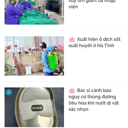
suy tim giảm tái nhập
viện
Xuất hiện ổ dịch sốt
xuất huyết ở Hà Tĩnh
Bác sĩ cảnh báo
nguy cơ thủng đường
tiêu hóa khi nuốt dị vật
sắc nhọn