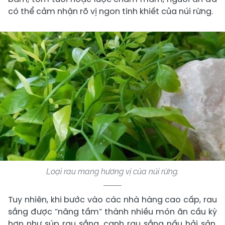
có thể cảm nhận rõ vị ngon tinh khiết của núi rừng.
Loại rau mang hương vị của núi rừng.
Tuy nhiên, khi bước vào các nhà hàng cao cấp, rau
sắng được “nâng tầm” thành nhiều món ăn cầu kỳ
hơn như súp rau sắng, canh rau sắng nấu hải sản,