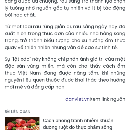
càng được ưa chuộng, rau sắng trở thành lựa chọn
lý tưởng nhờ nguồn gốc tự nhiên và ít bị tác động
bởi hóa chất.
Từ một loại rau rừng giản dị, rau sắng ngày nay đã
xuất hiện trong thực đơn của nhiều nhà hàng sang
trọng, trở thành biểu tượng cho xu hướng ẩm thực
quay về thiên nhiên nhưng vẫn đề cao sự tinh tế.
Sự “lột xác” này không chỉ phản ánh giá trị của một
đặc sản vùng miền, mà còn cho thấy cách ẩm
thực Việt Nam đang được nâng tầm, khi những
nguyên liệu quen thuộc được khai thác theo hướng
mới mẻ và đẳng cấp hơn.
danviet.vn
Xem link nguồn
BÀI LIÊN QUAN
Cách phòng tránh nhiễm khuẩn
đường ruột do thực phẩm sống