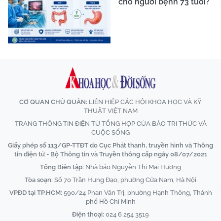
cho người bệnh 73 tuổi?
CƠ QUAN CHỦ QUẢN:
LIÊN HIỆP CÁC HỘI KHOA HỌC VÀ KỸ
THUẬT VIỆT NAM
TRANG THÔNG TIN ĐIỆN TỬ TỔNG HỢP CỦA BÁO TRI THỨC VÀ
CUỘC SỐNG
Giấy phép số 113/GP-TTĐT do Cục Phát thanh, truyền hình và Thông
tin điện tử - Bộ Thông tin và Truyền thông cấp ngày 08/07/2021
Tổng Biên tập:
Nhà báo Nguyễn Thị Mai Hương
Tòa soạn:
Số 70 Trần Hưng Đạo, phường Cửa Nam, Hà Nội
VPĐD tại TP.HCM:
590/24 Phan Văn Trị, phường Hạnh Thông, Thành
phố Hồ Chí Minh
Điện thoại:
024 6 254 3519