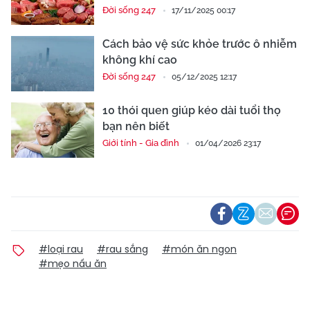
Đời sống 247
17/11/2025 00:17
Cách bảo vệ sức khỏe trước ô nhiễm
không khí cao
Đời sống 247
05/12/2025 12:17
10 thói quen giúp kéo dài tuổi thọ
bạn nên biết
Giới tính - Gia đình
01/04/2026 23:17
#loại rau
#rau sắng
#món ăn ngon
#mẹo nấu ăn