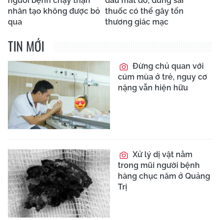
người bệnh chạy thận
đau mắt đỏ, dùng sai
nhân tạo không được bỏ
thuốc có thể gây tổn
qua
thương giác mạc
TIN MỚI
Đừng chủ quan với
cúm mùa ở trẻ, nguy cơ
nặng vẫn hiện hữu
Xử lý dị vật nằm
trong mũi người bệnh
hàng chục năm ở Quảng
Trị