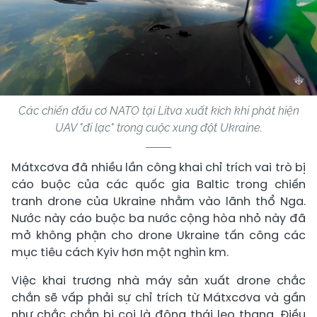
Các chiến đấu cơ NATO tại Litva xuất kích khi phát hiện
UAV "đi lạc" trong cuộc xung đột Ukraine.
Mátxcơva đã nhiều lần công khai chỉ trích vai trò bị
cáo buộc của các quốc gia Baltic trong chiến
tranh drone của Ukraine nhằm vào lãnh thổ Nga.
Nước này cáo buộc ba nước cộng hòa nhỏ này đã
mở không phận cho drone Ukraine tấn công các
mục tiêu cách Kyiv hơn một nghìn km.
Việc khai trương nhà máy sản xuất drone chắc
chắn sẽ vấp phải sự chỉ trích từ Mátxcơva và gần
như chắc chắn bị coi là động thái leo thang. Điều