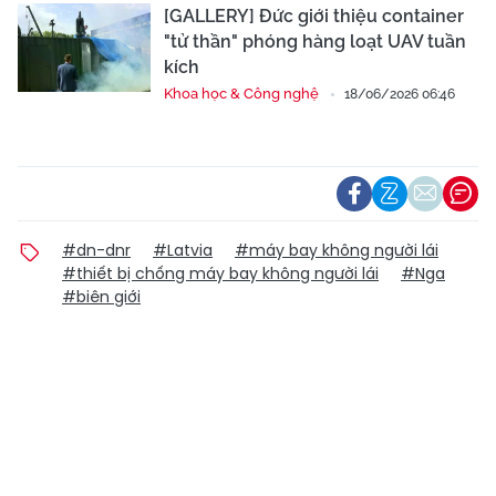
[GALLERY] Đức giới thiệu container
"tử thần" phóng hàng loạt UAV tuần
kích
Khoa học & Công nghệ
18/06/2026 06:46
#dn-dnr
#Latvia
#máy bay không người lái
#thiết bị chống máy bay không người lái
#Nga
#biên giới