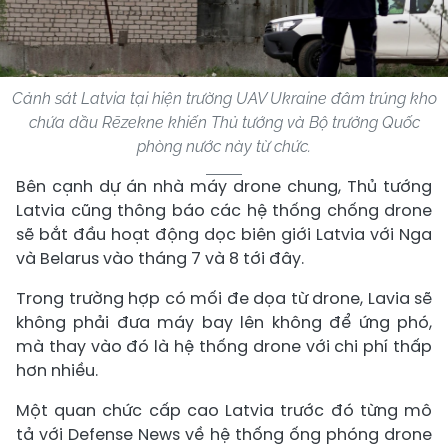
Cảnh sát Latvia tại hiện trường UAV Ukraine đâm trúng kho
chứa dầu Rēzekne khiến Thủ tướng và Bộ trưởng Quốc
phòng nước này từ chức.
Bên cạnh dự án nhà máy drone chung, Thủ tướng
Latvia cũng thông báo các hệ thống chống drone
sẽ bắt đầu hoạt động dọc biên giới Latvia với Nga
và Belarus vào tháng 7 và 8 tới đây.
Trong trường hợp có mối đe dọa từ drone, Lavia sẽ
không phải đưa máy bay lên không để ứng phó,
mà thay vào đó là hệ thống drone với chi phí thấp
hơn nhiều.
Một quan chức cấp cao Latvia trước đó từng mô
tả với Defense News về hệ thống ống phóng drone