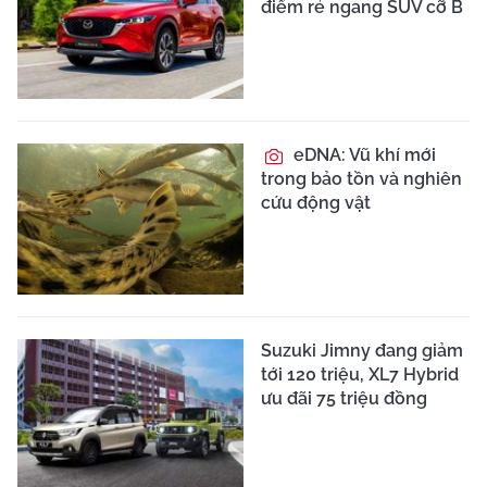
điểm rẻ ngang SUV cỡ B
eDNA: Vũ khí mới
trong bảo tồn và nghiên
cứu động vật
Suzuki Jimny đang giảm
tới 120 triệu, XL7 Hybrid
ưu đãi 75 triệu đồng