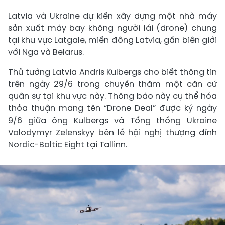
Latvia và Ukraine dự kiến xây dựng một nhà máy
sản xuất máy bay không người lái (drone) chung
tại khu vực Latgale, miền đông Latvia, gần biên giới
với Nga và Belarus.
Thủ tướng Latvia Andris Kulbergs cho biết thông tin
trên ngày 29/6 trong chuyến thăm một căn cứ
quân sự tại khu vực này. Thông báo này cụ thể hóa
thỏa thuận mang tên “Drone Deal” được ký ngày
9/6 giữa ông Kulbergs và Tổng thống Ukraine
Volodymyr Zelenskyy bên lề hội nghị thượng đỉnh
Nordic-Baltic Eight tại Tallinn.