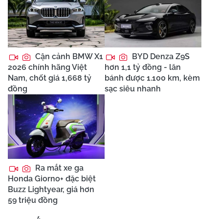
Cận cảnh BMW X1
BYD Denza Z9S
2026 chính hãng Việt
hơn 1,1 tỷ đồng - lăn
Nam, chốt giá 1,668 tỷ
bánh được 1.100 km, kèm
đồng
sạc siêu nhanh
Ra mắt xe ga
Honda Giorno+ đặc biệt
Buzz Lightyear, giá hơn
59 triệu đồng