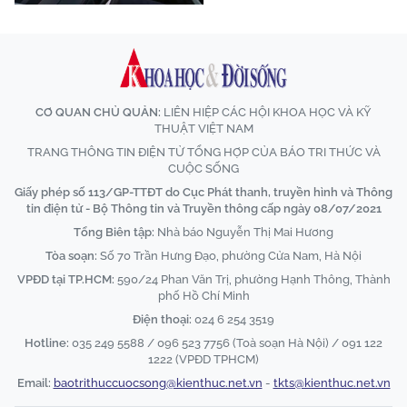
CƠ QUAN CHỦ QUẢN:
LIÊN HIỆP CÁC HỘI KHOA HỌC VÀ KỸ
THUẬT VIỆT NAM
TRANG THÔNG TIN ĐIỆN TỬ TỔNG HỢP CỦA BÁO TRI THỨC VÀ
CUỘC SỐNG
Giấy phép số 113/GP-TTĐT do Cục Phát thanh, truyền hình và Thông
tin điện tử - Bộ Thông tin và Truyền thông cấp ngày 08/07/2021
Tổng Biên tập:
Nhà báo Nguyễn Thị Mai Hương
Tòa soạn:
Số 70 Trần Hưng Đạo, phường Cửa Nam, Hà Nội
VPĐD tại TP.HCM:
590/24 Phan Văn Trị, phường Hạnh Thông, Thành
phố Hồ Chí Minh
Điện thoại:
024 6 254 3519
Hotline:
035 249 5588 / 096 523 7756 (Toà soạn Hà Nội) / 091 122
1222 (VPĐD TPHCM)
Email:
baotrithuccuocsong@kienthuc.net.vn
-
tkts@kienthuc.net.vn