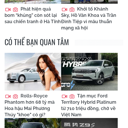
Phát hiện quả
Khởi tố Khánh
bom “khủng” còn sót lại
Sky, Hồ Văn Khoa và Trần
sau chiến tranh ở Hà Tĩnh
Đình Tiệp vì mâu thuẫn
mạng xã hội
CÓ THỂ BẠN QUAN TÂM
Rolls-Royce
Tận mục Ford
Phantom hơn 68 tỷ mà
Territory Hybrid Platinum
Hoa hậu Mai Phương
từ 710 triệu đồng, chờ về
Thúy "khoe" có gì?
Việt Nam