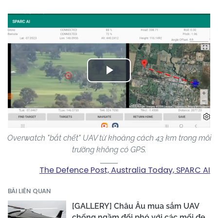
Play
Video
Overwatch "bắt chết" UAV từ khoảng cách 43 km trong môi
trường không có GPS.
The Defence Post, Australia Today, SPARC AI
BÀI LIÊN QUAN
[GALLERY] Châu Âu mua sắm UAV
chống ngầm đối phó với các mối đe