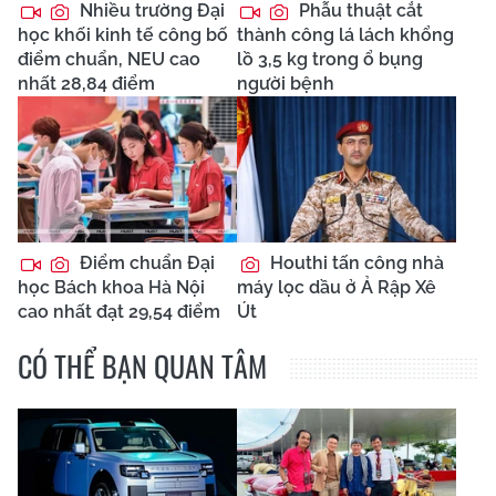
Nhiều trường Đại
Phẫu thuật cắt
học khối kinh tế công bố
thành công lá lách khổng
điểm chuẩn, NEU cao
lồ 3,5 kg trong ổ bụng
nhất 28,84 điểm
người bệnh
Điểm chuẩn Đại
Houthi tấn công nhà
học Bách khoa Hà Nội
máy lọc dầu ở Ả Rập Xê
cao nhất đạt 29,54 điểm
Út
CÓ THỂ BẠN QUAN TÂM