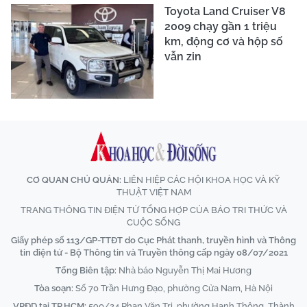
Toyota Land Cruiser V8
2009 chạy gần 1 triệu
km, động cơ và hộp số
vẫn zin
CƠ QUAN CHỦ QUẢN:
LIÊN HIỆP CÁC HỘI KHOA HỌC VÀ KỸ
THUẬT VIỆT NAM
TRANG THÔNG TIN ĐIỆN TỬ TỔNG HỢP CỦA BÁO TRI THỨC VÀ
CUỘC SỐNG
Giấy phép số 113/GP-TTĐT do Cục Phát thanh, truyền hình và Thông
tin điện tử - Bộ Thông tin và Truyền thông cấp ngày 08/07/2021
Tổng Biên tập:
Nhà báo Nguyễn Thị Mai Hương
Tòa soạn:
Số 70 Trần Hưng Đạo, phường Cửa Nam, Hà Nội
VPĐD tại TP.HCM:
590/24 Phan Văn Trị, phường Hạnh Thông, Thành