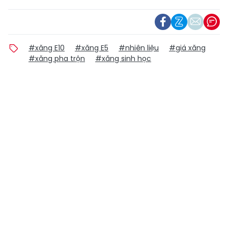
#xăng E10
#xăng E5
#nhiên liệu
#giá xăng
#xăng pha trộn
#xăng sinh học