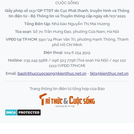
CUỘC SỐNG
Giấy phép số 113/GP-TTĐT do Cục Phát thanh, truyền hình và Thông
tin điện tử - Bộ Thông tin và Truyền thông cấp ngày 08/07/2021
Tổng Biên tập:
Nhà báo Nguyễn Thị Mai Hương
Tòa soạn:
Số 70 Trần Hưng Đạo, phường Cửa Nam, Hà Nội
VPĐD tại TP.HCM:
590/24 Phan Văn Trị, phường Hạnh Thông, Thành
phố Hồ Chí Minh
Điện thoại:
024 6 254 3519
Hotline:
035 249 5588 / 096 523 7756 (Toà soạn Hà Nội) / 091 122
1222 (VPĐD TPHCM)
Email:
baotrithuccuocsong@kienthuc.net.vn
-
tkts@kienthuc.net.vn
Trang thông tin điện tử tổng hợp của Báo