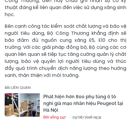
Công Thương, đến nay chưa ghi nhận sự cố kỹ
thuật đáng kể liên quan đến việc sử dụng xăng sinh
học.
Bên cạnh công tác kiểm soát chất lượng và bảo vệ
người tiêu dùng, Bộ Công Thương khẳng định sẽ
bảo đảm đủ nguồn cung xăng E5, E10 cho thị
trường. Với các giải pháp đồng bộ, Bộ cùng các cơ
quan liên quan sẽ tiếp tục tăng cường quản lý chất
lượng, bảo vệ quyền lợi người tiêu dùng và thúc
đẩy quá trình chuyển dịch năng lượng theo hướng
xanh, thân thiện với môi trường.
BÀI LIÊN QUAN
Phát hiện hơn 800 phụ tùng ô tô
nghi giả mạo nhãn hiệu Peugeot tại
Hà Nội
Đời sống 247
03/06/2026 09:31