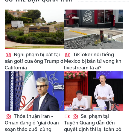
Nghi phạm bị bắt tại
TikToker nổi tiếng
sân golf của ông Trump ở
Mexico bị bắn tử vong khi
California
livestream là ai?
Thỏa thuận Iran -
Sai phạm tại
Oman đang ở 'giai đoạn
Tuyên Quang dẫn đến
soạn thảo cuối cùng'
quyết định thi lại toàn bộ