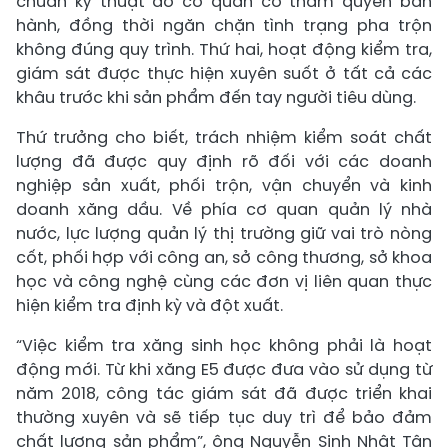
chuẩn kỹ thuật do cơ quan có thẩm quyền ban
hành, đồng thời ngăn chặn tình trạng pha trộn
không đúng quy trình. Thứ hai, hoạt động kiểm tra,
giám sát được thực hiện xuyên suốt ở tất cả các
khâu trước khi sản phẩm đến tay người tiêu dùng.
Thứ trưởng cho biết, trách nhiệm kiểm soát chất
lượng đã được quy định rõ đối với các doanh
nghiệp sản xuất, phối trộn, vận chuyển và kinh
doanh xăng dầu. Về phía cơ quan quản lý nhà
nước, lực lượng quản lý thị trường giữ vai trò nòng
cốt, phối hợp với công an, sở công thương, sở khoa
học và công nghệ cùng các đơn vị liên quan thực
hiện kiểm tra định kỳ và đột xuất.
“Việc kiểm tra xăng sinh học không phải là hoạt
động mới. Từ khi xăng E5 được đưa vào sử dụng từ
năm 2018, công tác giám sát đã được triển khai
thường xuyên và sẽ tiếp tục duy trì để bảo đảm
chất lượng sản phẩm”, ông Nguyễn Sinh Nhật Tân