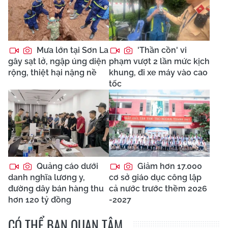
Mưa lớn tại Sơn La
'Thần cồn' vi
gây sạt lở, ngập úng diện
phạm vượt 2 lần mức kịch
rộng, thiệt hại nặng nề
khung, đi xe máy vào cao
tốc
Quảng cáo dưới
Giảm hơn 17.000
danh nghĩa lương y,
cơ sở giáo dục công lập
đường dây bán hàng thu
cả nước trước thềm 2026
hơn 120 tỷ đồng
-2027
CÓ THỂ BẠN QUAN TÂM