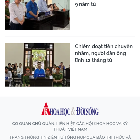
9 năm tù
Chiếm đoạt tiền chuyển
nhầm, người đàn ông
lĩnh 12 tháng tù
CƠ QUAN CHỦ QUẢN:
LIÊN HIỆP CÁC HỘI KHOA HỌC VÀ KỸ
THUẬT VIỆT NAM
TRANG THÔNG TIN ĐIỆN TỬ TỔNG HỢP CỦA BÁO TRI THỨC VÀ