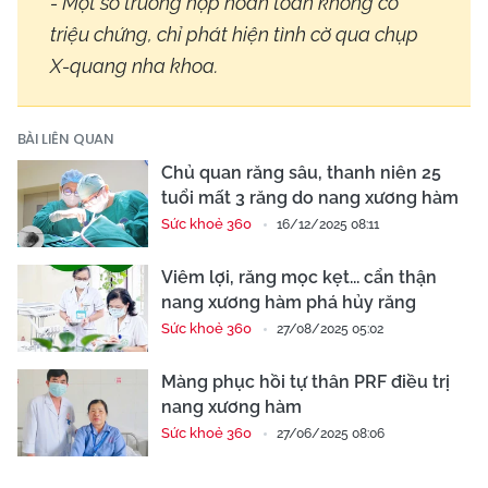
- Một số trường hợp hoàn toàn không có
triệu chứng, chỉ phát hiện tình cờ qua chụp
X-quang nha khoa.
BÀI LIÊN QUAN
Chủ quan răng sâu, thanh niên 25
tuổi mất 3 răng do nang xương hàm
Sức khoẻ 360
16/12/2025 08:11
Viêm lợi, răng mọc kẹt... cẩn thận
nang xương hàm phá hủy răng
Sức khoẻ 360
27/08/2025 05:02
Màng phục hồi tự thân PRF điều trị
nang xương hàm
Sức khoẻ 360
27/06/2025 08:06