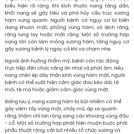
biểu hiện rõ ràng. Khi kích thước nang tăng dần,
khối nang sẽ gây tiêu và phá hủy cấu trúc xương
hàm xung quanh. Người bệnh có nguy cơ bị biến
dạng khuôn mặt, phồng vùng hàm, xô lệch răng,
răng lung lay hoặc mất răng. Một số trường hợp
nang lớn còn làm mỏng xương hàm, tăng nguy cơ
gãy xương bệnh lý ngay cả khi va chạm nhẹ.
Ngoài ảnh hưởng thẩm mỹ, bệnh còn tác động
trực tiếp đến chức năng ăn nhai và phát âm. Nếu
nang chèn ép dây thần kinh vùng hàm mặt, người
bệnh có thể xuất hiện cảm giác đau kéo dài, tê
môi, tê má hoặc giảm cảm giác vùng mặt.
Đáng lưu ý, nang xương hàm bị bội nhiễm có thể
gây viêm tấy vùng mặt, chảy mủ, áp xe quanh
răng, thậm chí lan rộng sang các khoang vùng đầu
- cổ. Một số trường hợp phát hiện muộn buộc phải
phẫu thuật rộng, cắt bỏ nhiều tổ chức xương và