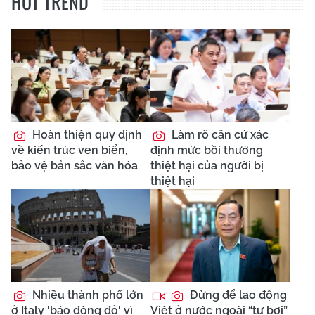
HOT TREND
Hoàn thiện quy định
Làm rõ căn cứ xác
về kiến trúc ven biển,
định mức bồi thường
bảo vệ bản sắc văn hóa
thiệt hại của người bị
thiệt hại
Nhiều thành phố lớn
Đừng để lao động
ở Italy 'báo động đỏ' vì
Việt ở nước ngoài “tự bơi”