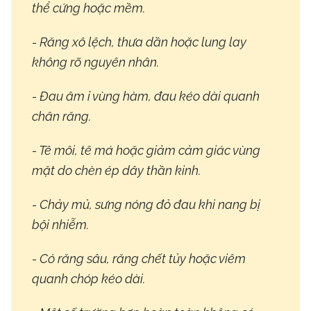
thể cứng hoặc mềm.
- Răng xô lệch, thưa dần hoặc lung lay
không rõ nguyên nhân.
- Đau âm ỉ vùng hàm, đau kéo dài quanh
chân răng.
- Tê môi, tê má hoặc giảm cảm giác vùng
mặt do chèn ép dây thần kinh.
- Chảy mủ, sưng nóng đỏ đau khi nang bị
bội nhiễm.
- Có răng sâu, răng chết tủy hoặc viêm
quanh chóp kéo dài.