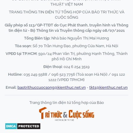
THUẬT VIỆT NAM
TRANG THÔNG TIN ĐIỆN TỬ TỔNG HỢP CỦA BÁO TRI THỨC VÀ
CUỘC SỐNG
Giấy phép số 113/GP-TTĐT do Cục Phát thanh, truyền hình và Thông
tin điện tử - Bộ Thông tin và Truyền thông cấp ngày 08/07/2021
Tổng Biên tập:
Nhà báo Nguyễn Thị Mai Hương
Tòa soạn:
Số 70 Trần Hưng Đạo, phường Cửa Nam, Hà Nội
VPĐD tại TP.HCM:
590/24 Phan Văn Trị, phường Hạnh Thông, Thành
phố Hồ Chí Minh
Điện thoại:
024 6 254 3519
Hotline:
035 249 5588 / 096 523 7756 (Toà soạn Hà Nội) / 091 122
1222 (VPĐD TPHCM)
Email:
baotrithuccuocsong@kienthuc.net.vn
-
tkts@kienthuc.net.vn
Trang thông tin điện tử tổng hợp của Báo