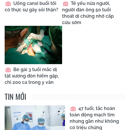
Uống canxi buổi tối
Tê yếu nửa người,
có thực sự gây sỏi thận?
người đàn ông 50 tuổi
thoát di chứng nhờ cấp
cứu sớm
Bé gái 3 tuổi mắc dị
tật xương đòn hiếm gặp,
chỉ 200 ca trong y văn
TIN MỚI
47 tuổi, tắc hoàn
toàn động mạch tim
nhưng gần như không
có triệu chứng