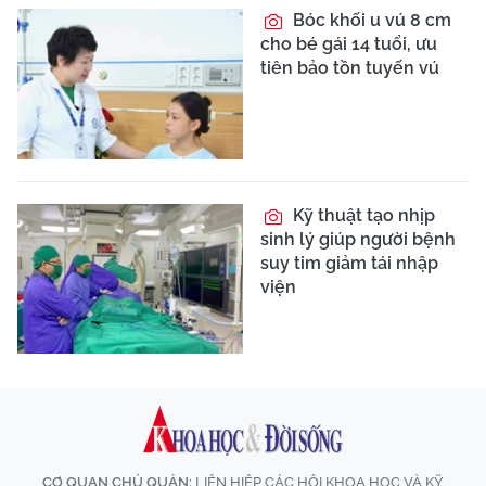
Bóc khối u vú 8 cm
cho bé gái 14 tuổi, ưu
tiên bảo tồn tuyến vú
Kỹ thuật tạo nhịp
sinh lý giúp người bệnh
suy tim giảm tái nhập
viện
CƠ QUAN CHỦ QUẢN:
LIÊN HIỆP CÁC HỘI KHOA HỌC VÀ KỸ