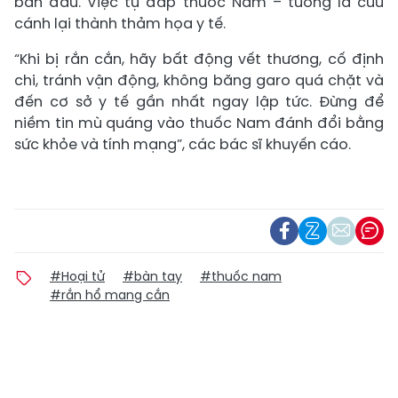
ban đầu. Việc tự đắp thuốc Nam – tưởng là cứu
cánh lại thành thảm họa y tế.
“Khi bị rắn cắn, hãy bất động vết thương, cố định
chi, tránh vận động, không băng garo quá chặt và
đến cơ sở y tế gần nhất ngay lập tức. Đừng để
niềm tin mù quáng vào thuốc Nam đánh đổi bằng
sức khỏe và tính mạng”, các bác sĩ khuyến cáo.
#Hoại tử
#bàn tay
#thuốc nam
#rắn hổ mang cắn