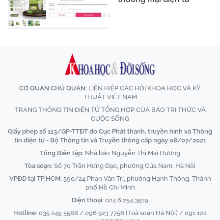
CƠ QUAN CHỦ QUẢN:
LIÊN HIỆP CÁC HỘI KHOA HỌC VÀ KỸ
THUẬT VIỆT NAM
TRANG THÔNG TIN ĐIỆN TỬ TỔNG HỢP CỦA BÁO TRI THỨC VÀ
CUỘC SỐNG
Giấy phép số 113/GP-TTĐT do Cục Phát thanh, truyền hình và Thông
tin điện tử - Bộ Thông tin và Truyền thông cấp ngày 08/07/2021
Tổng Biên tập:
Nhà báo Nguyễn Thị Mai Hương
Tòa soạn:
Số 70 Trần Hưng Đạo, phường Cửa Nam, Hà Nội
VPĐD tại TP.HCM:
590/24 Phan Văn Trị, phường Hạnh Thông, Thành
phố Hồ Chí Minh
Điện thoại:
024 6 254 3519
Hotline:
035 249 5588 / 096 523 7756 (Toà soạn Hà Nội) / 091 122