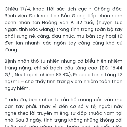
Chiều 17/4, khoa Hồi sức tích cực - Chống độc,
Bệnh viện Đa khoa tỉnh Bắc Giang tiếp nhận nam
bệnh nhân tên Hoàng Văn P. 42 tuổi, (huyện Lục
Ngạn, tỉnh Bắc Giang) trong tình trạng toàn bộ tay
phải sưng nề, căng, đau nhức, mu bàn tay hoại tử
đen lan nhanh, các ngón tay căng cứng khó cử
động.
Bệnh nhân thở tự nhiên nhưng có biểu hiện nhiễm
trùng nặng, chỉ số bạch cầu tăng cao (BC: 15.44
G/L, Neutrophil chiếm 83.8%), Procalcitonin tăng 1.2
ng/mL – cho thấy tình trạng viêm nhiễm toàn thân
nguy hiểm.
Trước đó, bệnh nhân bị rắn hổ mang cắn vào mu
bàn tay phải. Thay vì đến cơ sở y tế, người này
nghe theo lời truyền miệng, tự đắp thuốc Nam tại
nhà. Sau 3 ngày, tình trạng không những không cải
thiện mà còn nặng hơn, buộc phải chuyển viện