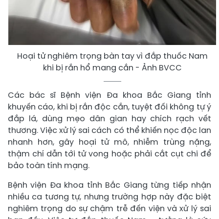
Hoại tử nghiêm trọng bàn tay vì đắp thuốc Nam
khi bị rắn hổ mang cắn - Ảnh BVCC
Các bác sĩ Bệnh viện Đa khoa Bắc Giang tỉnh
khuyến cáo, khi bị rắn độc cắn, tuyệt đối không tự ý
đắp lá, dùng mẹo dân gian hay chích rạch vết
thương. Việc xử lý sai cách có thể khiến nọc độc lan
nhanh hơn, gây hoại tử mô, nhiễm trùng nặng,
thậm chí dẫn tới tử vong hoặc phải cắt cụt chi để
bảo toàn tính mạng.
Bệnh viện Đa khoa tỉnh Bắc Giang từng tiếp nhận
nhiều ca tương tự, nhưng trường hợp này đặc biệt
nghiêm trọng do sự chậm trễ đến viện và xử lý sai