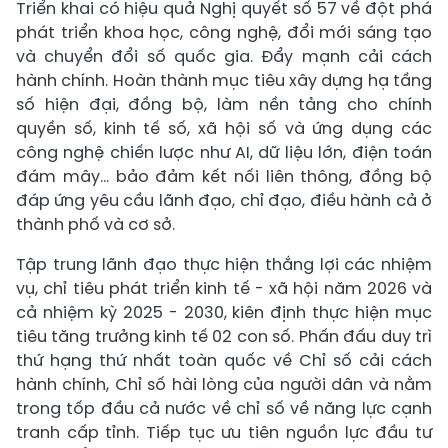
Triển khai có hiệu quả Nghị quyết số 57 về đột phá
phát triển khoa học, công nghệ, đổi mới sáng tạo
và chuyển đổi số quốc gia. Đẩy mạnh cải cách
hành chính. Hoàn thành mục tiêu xây dựng hạ tầng
số hiện đại, đồng bộ, làm nền tảng cho chính
quyền số, kinh tế số, xã hội số và ứng dụng các
công nghệ chiến lược như AI, dữ liệu lớn, điện toán
đám mây... bảo đảm kết nối liên thông, đồng bộ
đáp ứng yêu cầu lãnh đạo, chỉ đạo, điều hành cả ở
thành phố và cơ sở.
Tập trung lãnh đạo thực hiện thắng lợi các nhiệm
vụ, chỉ tiêu phát triển kinh tế - xã hội năm 2026 và
cả nhiệm kỳ 2025 - 2030, kiên định thực hiện mục
tiêu tăng trưởng kinh tế 02 con số. Phấn đấu duy trì
thứ hạng thứ nhất toàn quốc về Chỉ số cải cách
hành chính, Chỉ số hài lòng của người dân và nằm
trong tốp đầu cả nước về chỉ số về năng lực cạnh
tranh cấp tỉnh. Tiếp tục ưu tiên nguồn lực đầu tư