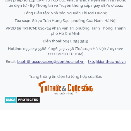
Giấy phép số 113/GP-TTĐT do Cục Phát thanh, truyền hình và Thông
tin điện tử - Bộ Thông tin và Truyền thông cấp ngày 08/07/2021
Tổng Biên tập:
Nhà báo Nguyễn Thị Mai Hương
Tòa soạn:
Số 70 Trần Hưng Đạo, phường Cửa Nam, Hà Nội
VPĐD tại TP.HCM:
590/24 Phan Văn Trị, phường Hạnh Thông, Thành
phố Hồ Chí Minh
Điện thoại:
024 6 254 3519
Hotline:
035 249 5588 / 096 523 7756 (Toà soạn Hà Nội) / 091 122
1222 (VPĐD TPHCM)
Email:
baotrithuccuocsong@kienthuc.net.vn
-
tkts@kienthuc.net.vn
Trang thông tin điện tử tổng hợp của Báo