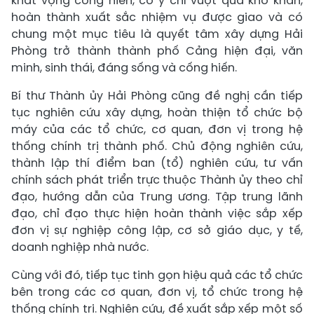
khát vọng cống hiến, có ý chí vượt qua khó khăn,
hoàn thành xuất sắc nhiệm vụ được giao và có
chung một mục tiêu là quyết tâm xây dựng Hải
Phòng trở thành thành phố Cảng hiện đại, văn
minh, sinh thái, đáng sống và cống hiến.
Bí thư Thành ủy Hải Phòng cũng đề nghị cần tiếp
tục nghiên cứu xây dựng, hoàn thiện tổ chức bộ
máy của các tổ chức, cơ quan, đơn vị trong hệ
thống chính trị thành phố. Chủ động nghiên cứu,
thành lập thí điểm ban (tổ) nghiên cứu, tư vấn
chính sách phát triển trực thuộc Thành ủy theo chỉ
đạo, hướng dẫn của Trung ương. Tập trung lãnh
đạo, chỉ đạo thực hiện hoàn thành việc sắp xếp
đơn vị sự nghiệp công lập, cơ sở giáo dục, y tế,
doanh nghiệp nhà nước.
Cùng với đó, tiếp tục tinh gọn hiệu quả các tổ chức
bên trong các cơ quan, đơn vị, tổ chức trong hệ
thống chính trị. Nghiên cứu, đề xuất sắp xếp một số