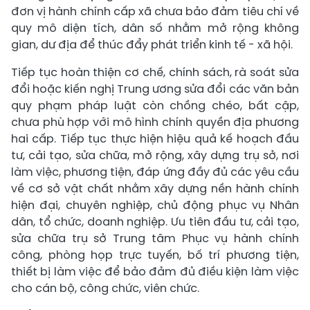
đơn vị hành chính cấp xã chưa bảo đảm tiêu chí về
quy mô diện tích, dân số nhằm mở rộng không
gian, dư địa để thúc đẩy phát triển kinh tế - xã hội.
Tiếp tục hoàn thiện cơ chế, chính sách, rà soát sửa
đổi hoặc kiến nghị Trung ương sửa đổi các văn bản
quy phạm pháp luật còn chồng chéo, bất cập,
chưa phù hợp với mô hình chính quyền địa phương
hai cấp. Tiếp tục thực hiện hiệu quả kế hoạch đầu
tư, cải tạo, sửa chữa, mở rộng, xây dựng trụ sở, nơi
làm việc, phương tiện, đáp ứng đầy đủ các yêu cầu
về cơ sở vật chất nhằm xây dựng nền hành chính
hiện đại, chuyên nghiệp, chủ động phục vụ Nhân
dân, tổ chức, doanh nghiệp. Ưu tiên đầu tư, cải tạo,
sửa chữa trụ sở Trung tâm Phục vụ hành chính
công, phòng họp trực tuyến, bố trí phương tiện,
thiết bị làm việc để bảo đảm đủ điều kiện làm việc
cho cán bộ, công chức, viên chức.