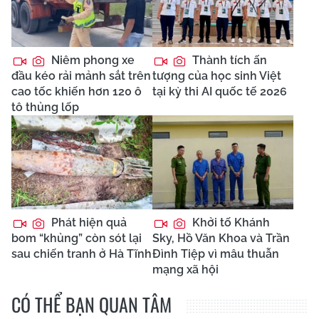
Niêm phong xe
Thành tích ấn
đầu kéo rải mảnh sắt trên
tượng của học sinh Việt
cao tốc khiến hơn 120 ô
tại kỳ thi AI quốc tế 2026
tô thủng lốp
Phát hiện quả
Khởi tố Khánh
bom “khủng” còn sót lại
Sky, Hồ Văn Khoa và Trần
sau chiến tranh ở Hà Tĩnh
Đình Tiệp vì mâu thuẫn
mạng xã hội
CÓ THỂ BẠN QUAN TÂM