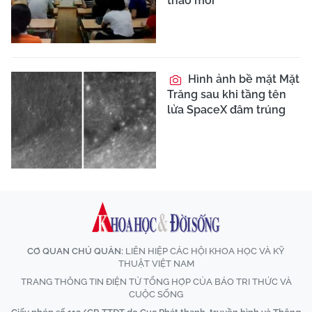
thảo mới
Hình ảnh bề mặt Mặt
Trăng sau khi tầng tên
lửa SpaceX đâm trúng
CƠ QUAN CHỦ QUẢN:
LIÊN HIỆP CÁC HỘI KHOA HỌC VÀ KỸ
THUẬT VIỆT NAM
TRANG THÔNG TIN ĐIỆN TỬ TỔNG HỢP CỦA BÁO TRI THỨC VÀ
CUỘC SỐNG