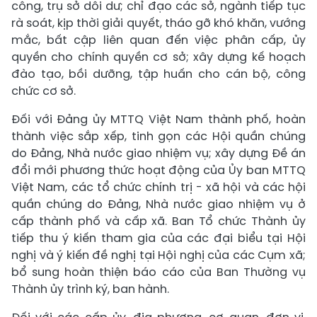
công, trụ sở dôi dư; chỉ đạo các sở, ngành tiếp tục
rà soát, kịp thời giải quyết, tháo gỡ khó khăn, vướng
mắc, bất cập liên quan đến việc phân cấp, ủy
quyền cho chính quyền cơ sở; xây dựng kế hoạch
đào tạo, bồi dưỡng, tập huấn cho cán bộ, công
chức cơ sở.
Đối với Đảng ủy MTTQ Việt Nam thành phố, hoàn
thành việc sắp xếp, tinh gọn các Hội quần chúng
do Đảng, Nhà nước giao nhiệm vụ; xây dựng Đề án
đổi mới phương thức hoạt động của Ủy ban MTTQ
Việt Nam, các tổ chức chính trị - xã hội và các hội
quần chúng do Đảng, Nhà nước giao nhiệm vụ ở
cấp thành phố và cấp xã. Ban Tổ chức Thành ủy
tiếp thu ý kiến tham gia của các đại biểu tại Hội
nghị và ý kiến đề nghị tại Hội nghị của các Cụm xã;
bổ sung hoàn thiện báo cáo của Ban Thường vụ
Thành ủy trình ký, ban hành.