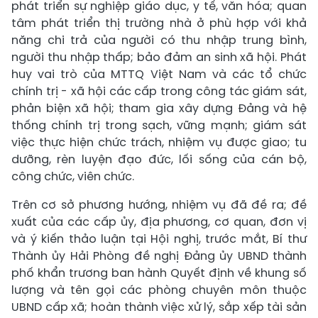
phát triển sự nghiệp giáo dục, y tế, văn hóa; quan
tâm phát triển thị trường nhà ở phù hợp với khả
năng chi trả của người có thu nhập trung bình,
người thu nhập thấp; bảo đảm an sinh xã hội. Phát
huy vai trò của MTTQ Việt Nam và các tổ chức
chính trị - xã hội các cấp trong công tác giám sát,
phản biện xã hội; tham gia xây dựng Đảng và hệ
thống chính trị trong sạch, vững mạnh; giám sát
việc thực hiện chức trách, nhiệm vụ được giao; tu
dưỡng, rèn luyện đạo đức, lối sống của cán bộ,
công chức, viên chức.
Trên cơ sở phương hướng, nhiệm vụ đã đề ra; đề
xuất của các cấp ủy, địa phương, cơ quan, đơn vị
và ý kiến thảo luận tại Hội nghị, trước mắt, Bí thư
Thành ủy Hải Phòng đề nghị Đảng ủy UBND thành
phố khẩn trương ban hành Quyết định về khung số
lượng và tên gọi các phòng chuyên môn thuộc
UBND cấp xã; hoàn thành việc xử lý, sắp xếp tài sản