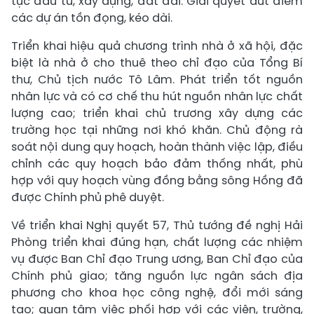
tục đầu tư, xây dựng, đất đai. Giải quyết dứt điểm
các dự án tồn đọng, kéo dài.
Triển khai hiệu quả chương trình nhà ở xã hội, đặc
biệt là nhà ở cho thuê theo chỉ đạo của Tổng Bí
thư, Chủ tịch nước Tô Lâm. Phát triển tốt nguồn
nhân lực và có cơ chế thu hút nguồn nhân lực chất
lượng cao; triển khai chủ trương xây dựng các
trường học tại những nơi khó khăn. Chủ động rà
soát nội dung quy hoạch, hoàn thành việc lập, điều
chỉnh các quy hoạch bảo đảm thống nhất, phù
hợp với quy hoạch vùng đồng bằng sông Hồng đã
được Chính phủ phê duyệt.
Về triển khai Nghị quyết 57, Thủ tướng đề nghị Hải
Phòng triển khai đúng hạn, chất lượng các nhiệm
vụ được Ban Chỉ đạo Trung ương, Ban Chỉ đạo của
Chính phủ giao; tăng nguồn lực ngân sách địa
phương cho khoa học công nghệ, đổi mới sáng
tạo; quan tâm việc phối hợp với các viện, trường,