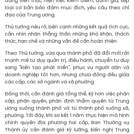
đảng viên thực hiện việc kiểm điểm, đánh giá, xếp
loại cơ bản bảo đảm mục đích, yêu cầu theo chỉ
đạo của Trung ương.
Thủ tướng nêu rõ, bên cạnh những kết quả tích cực,
cần nhìn nhận thẳng thắn những khó khăn, thách
thức, hạn chế và những vấn đề cần hoàn thiện.
Theo Thủ tướng, vừa qua thành phố đã đổi mới rất
mạnh mẽ tư duy quản trị, điều hành, chuyển tư duy
sang "kiến tạo phát triển", phục vụ người dân và
doanh nghiệp tốt hơn, nhưng chưa đồng đều giữa
các cấp, các sở ngành và xã phường.
Đồng thời, cần đánh giá tổng thể, kỹ hơn việc phân
cấp, phân quyền, phân định thẩm quyền từ Trung
ương xuống thành phố và từ thành phố xuống xã,
phường. Tới đây, khi sơ kết 1 năm thực hiện mô hình
chính quyền địa phương hai cấp, Ban Thường vụ
Thành ủy cần đánh giá kỹ lưỡng, kiến nghị Trung