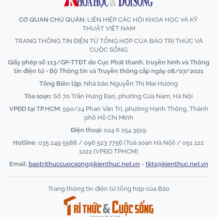
CƠ QUAN CHỦ QUẢN:
LIÊN HIỆP CÁC HỘI KHOA HỌC VÀ KỸ
THUẬT VIỆT NAM
TRANG THÔNG TIN ĐIỆN TỬ TỔNG HỢP CỦA BÁO TRI THỨC VÀ
CUỘC SỐNG
Giấy phép số 113/GP-TTĐT do Cục Phát thanh, truyền hình và Thông
tin điện tử - Bộ Thông tin và Truyền thông cấp ngày 08/07/2021
Tổng Biên tập:
Nhà báo Nguyễn Thị Mai Hương
Tòa soạn:
Số 70 Trần Hưng Đạo, phường Cửa Nam, Hà Nội
VPĐD tại TP.HCM:
590/24 Phan Văn Trị, phường Hạnh Thông, Thành
phố Hồ Chí Minh
Điện thoại:
024 6 254 3519
Hotline:
035 249 5588 / 096 523 7756 (Toà soạn Hà Nội) / 091 122
1222 (VPĐD TPHCM)
Email:
baotrithuccuocsong@kienthuc.net.vn
-
tkts@kienthuc.net.vn
Trang thông tin điện tử tổng hợp của Báo