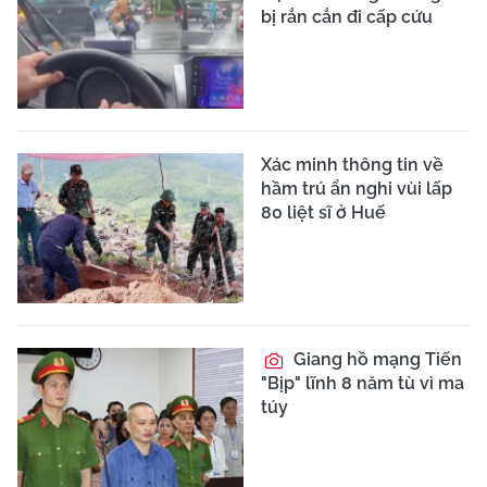
bị rắn cắn đi cấp cứu
Xác minh thông tin về
hầm trú ẩn nghi vùi lấp
80 liệt sĩ ở Huế
Giang hồ mạng Tiến
"Bịp" lĩnh 8 năm tù vì ma
túy