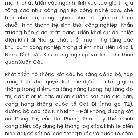
mạnh phát triển các ngành, lĩnh vực tạo giá trị gia
tăng cao như công nghiệp công nghệ cao, chế
biến chế tạo, công nghiệp phụ trợ… gắn kết theo
chuỗi, hình thành hệ sinh thái công nghiệp. Khẩn
trương bàn giao mặt bằng triển khai dự án nhiệt
điện khí Hải Phòng; phát triển mạnh hạ tầng các
khu, cụm công nghiệp trọng điểm như Tiên Lãng 1,
Nam Đình Vũ, Khu công nghiệp và khu phi thuế
quan Xuân Cầu…
Phát triển hệ thống kết cấu hạ tầng đồng bộ, tập
trung triển khai quyết liệt các dự án hạ tầng giao
thông trọng điểm, hạ tầng năng lượng, hạ tầng đô
thị, đặc biệt là các dự án đường sắt qua địa bàn,
cảng hàng không quốc tế Cát Bi (nhà ga T2),
đường bộ cao tốc Ninh Bình – Hải Phòng, đường kết
nối Đông Tây của Hải Phòng. Phát huy thế mạnh
cảng biển, xây dựng hệ thống logistics, kinh tế biển
hiện đại, có kết nối cao trong nước và quốc tế, sớm