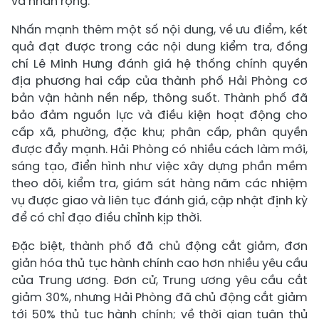
và nhân rộng.
Nhấn mạnh thêm một số nội dung, về ưu điểm, kết
quả đạt được trong các nội dung kiểm tra, đồng
chí Lê Minh Hưng đánh giá hệ thống chính quyền
địa phương hai cấp của thành phố Hải Phòng cơ
bản vận hành nền nếp, thông suốt. Thành phố đã
bảo đảm nguồn lực và điều kiện hoạt động cho
cấp xã, phường, đặc khu; phân cấp, phân quyền
được đẩy mạnh. Hải Phòng có nhiều cách làm mới,
sáng tạo, điển hình như việc xây dựng phần mềm
theo dõi, kiểm tra, giám sát hàng năm các nhiệm
vụ được giao và liên tục đánh giá, cập nhật định kỳ
để có chỉ đạo điều chỉnh kịp thời.
Đặc biệt, thành phố đã chủ động cắt giảm, đơn
giản hóa thủ tục hành chính cao hơn nhiều yêu cầu
của Trung ương. Đơn cử, Trung ương yêu cầu cắt
giảm 30%, nhưng Hải Phòng đã chủ động cắt giảm
tới 50% thủ tục hành chính; về thời gian tuân thủ