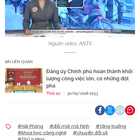
Play
Video
Nguồn video: ANTV
BÀI LIÊN QUAN
Đảng ủy Chính phủ hoàn thành khối
lượng công việc lớn, có những đột
phá
Thời sự
30/05/2026 01:53
#Hải Phòng
#đổi mới mô hình
#tăng trưởng
#khoa học công nghệ
#chuyển đổi số
#Thủ tướng