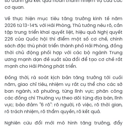
số đánh giá kết quả hoàn thành nhiệm vụ của các
cơ quan.
Về thực hiện mục tiêu tăng trưởng kinh tế năm
2026 từ 13-14% với Hải Phòng, Thủ tướng nêu rõ, cần
tập trung triển khai quyết liệt, hiệu quả Nghị quyết
226 của Quốc hội thí điểm một số cơ chế, chính
sách đặc thù phát triển thành phố Hải Phòng, đồng
thời chủ động phối hợp với các bộ ngành Trung
ương mạnh dạn đề xuất sửa đổi để tạo cơ chế rất
mạnh cho Hải Phòng phát triển.
Đồng thời, rà soát kịch bản tăng trưởng tới cuối
năm, giao chỉ tiêu, nhiệm vụ rất cụ thể cho các sở
ban ngành, xã phường, từng lĩnh vực; phân công
các đồng chí Thường vụ theo dõi từng địa bàn, lĩnh
vực; bảo đảm "6 rõ": rõ người, rõ việc, rõ thời gian,
rõ trách nhiệm, rõ thẩm quyền, rõ kết quả.
Nghiên cứu đổi mới mô hình tăng trưởng, đẩy