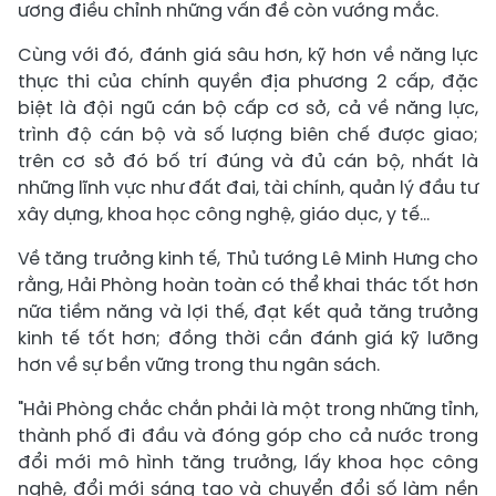
ương điều chỉnh những vấn đề còn vướng mắc.
Cùng với đó, đánh giá sâu hơn, kỹ hơn về năng lực
thực thi của chính quyền địa phương 2 cấp, đặc
biệt là đội ngũ cán bộ cấp cơ sở, cả về năng lực,
trình độ cán bộ và số lượng biên chế được giao;
trên cơ sở đó bố trí đúng và đủ cán bộ, nhất là
những lĩnh vực như đất đai, tài chính, quản lý đầu tư
xây dựng, khoa học công nghệ, giáo dục, y tế…
Về tăng trưởng kinh tế, Thủ tướng Lê Minh Hưng cho
rằng, Hải Phòng hoàn toàn có thể khai thác tốt hơn
nữa tiềm năng và lợi thế, đạt kết quả tăng trưởng
kinh tế tốt hơn; đồng thời cần đánh giá kỹ lưỡng
hơn về sự bền vững trong thu ngân sách.
"Hải Phòng chắc chắn phải là một trong những tỉnh,
thành phố đi đầu và đóng góp cho cả nước trong
đổi mới mô hình tăng trưởng, lấy khoa học công
nghệ, đổi mới sáng tạo và chuyển đổi số làm nền