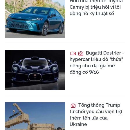
Hơn nửa triệu xe Toyota
Camry bị triệu hồi vì lỗi
đồng hồ kỹ thuật số
Bugatti Destrier -
hypercar triệu đô "thửa"
riêng cho đại gia mê
động cơ W16
Tổng thống Trump
từ chối yêu cầu viện trợ
thêm tên lửa của
Ukraine