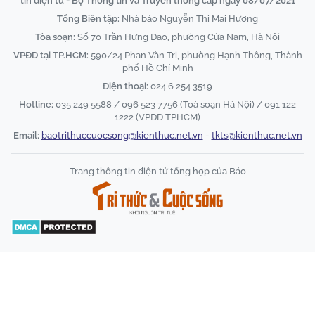
tin điện tử - Bộ Thông tin và Truyền thông cấp ngày 08/07/2021
Tổng Biên tập:
Nhà báo Nguyễn Thị Mai Hương
Tòa soạn:
Số 70 Trần Hưng Đạo, phường Cửa Nam, Hà Nội
VPĐD tại TP.HCM:
590/24 Phan Văn Trị, phường Hạnh Thông, Thành
phố Hồ Chí Minh
Điện thoại:
024 6 254 3519
Hotline:
035 249 5588 / 096 523 7756 (Toà soạn Hà Nội) / 091 122
1222 (VPĐD TPHCM)
Email:
baotrithuccuocsong@kienthuc.net.vn
-
tkts@kienthuc.net.vn
Trang thông tin điện tử tổng hợp của Báo