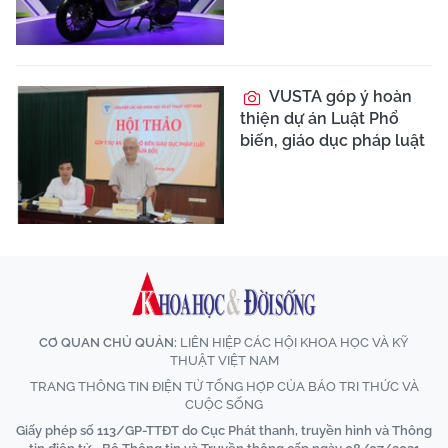
VUSTA góp ý hoàn
thiện dự án Luật Phổ
biến, giáo dục pháp luật
CƠ QUAN CHỦ QUẢN:
LIÊN HIỆP CÁC HỘI KHOA HỌC VÀ KỸ
THUẬT VIỆT NAM
TRANG THÔNG TIN ĐIỆN TỬ TỔNG HỢP CỦA BÁO TRI THỨC VÀ
CUỘC SỐNG
Giấy phép số 113/GP-TTĐT do Cục Phát thanh, truyền hình và Thông