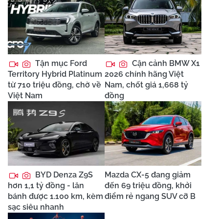
Tận mục Ford
Cận cảnh BMW X1
Territory Hybrid Platinum
2026 chính hãng Việt
từ 710 triệu đồng, chờ về
Nam, chốt giá 1,668 tỷ
Việt Nam
đồng
BYD Denza Z9S
Mazda CX-5 đang giảm
hơn 1,1 tỷ đồng - lăn
đến 69 triệu đồng, khởi
bánh được 1.100 km, kèm
điểm rẻ ngang SUV cỡ B
sạc siêu nhanh