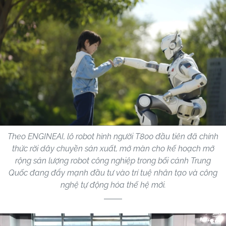
Theo ENGINEAI, lô robot hình người T800 đầu tiên đã chính
thức rời dây chuyền sản xuất, mở màn cho kế hoạch mở
rộng sản lượng robot công nghiệp trong bối cảnh Trung
Quốc đang đẩy mạnh đầu tư vào trí tuệ nhân tạo và công
nghệ tự động hóa thế hệ mới.