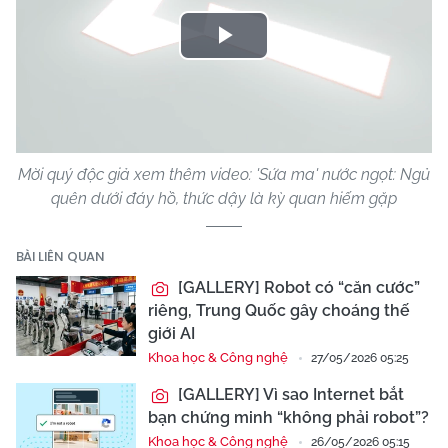
Play
Video
Mời quý độc giả xem thêm video: 'Sứa ma' nước ngọt: Ngủ
quên dưới đáy hồ, thức dậy là kỳ quan hiếm gặp
BÀI LIÊN QUAN
[GALLERY] Robot có “căn cước”
riêng, Trung Quốc gây choáng thế
giới AI
Khoa học & Công nghệ
27/05/2026 05:25
[GALLERY] Vì sao Internet bắt
bạn chứng minh “không phải robot”?
Khoa học & Công nghệ
26/05/2026 05:15