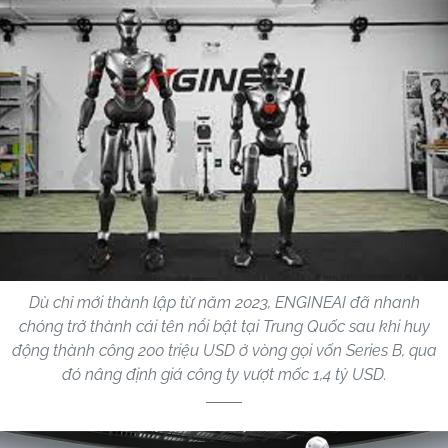
Dù chỉ mới thành lập từ năm 2023, ENGINEAI đã nhanh
chóng trở thành cái tên nổi bật tại Trung Quốc sau khi huy
động thành công 200 triệu USD ở vòng gọi vốn Series B, qua
đó nâng định giá công ty vượt mốc 1,4 tỷ USD.