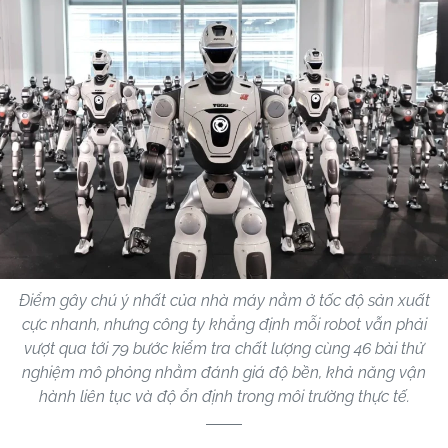
Điểm gây chú ý nhất của nhà máy nằm ở tốc độ sản xuất
cực nhanh, nhưng công ty khẳng định mỗi robot vẫn phải
vượt qua tới 79 bước kiểm tra chất lượng cùng 46 bài thử
nghiệm mô phỏng nhằm đánh giá độ bền, khả năng vận
hành liên tục và độ ổn định trong môi trường thực tế.