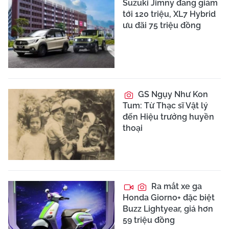
Suzuki Jimny đang giảm
tới 120 triệu, XL7 Hybrid
ưu đãi 75 triệu đồng
GS Ngụy Như Kon
Tum: Từ Thạc sĩ Vật lý
đến Hiệu trưởng huyền
thoại
Ra mắt xe ga
Honda Giorno+ đặc biệt
Buzz Lightyear, giá hơn
59 triệu đồng