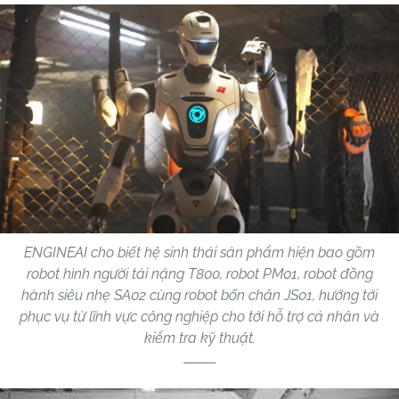
ENGINEAI cho biết hệ sinh thái sản phẩm hiện bao gồm
robot hình người tải nặng T800, robot PM01, robot đồng
hành siêu nhẹ SA02 cùng robot bốn chân JS01, hướng tới
phục vụ từ lĩnh vực công nghiệp cho tới hỗ trợ cá nhân và
kiểm tra kỹ thuật.