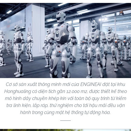
Cơ sở sản xuất thông minh mới của ENGINEAI đặt tại khu
Honghualing có diện tích gần 12.000 m2, được thiết kế theo
mô hình dây chuyền khép kín với toàn bộ quy trình từ kiểm
tra linh kiện, lắp ráp, thử nghiệm cho tới hậu mãi đều vận
hành trong cùng một hệ thống tự động hóa.