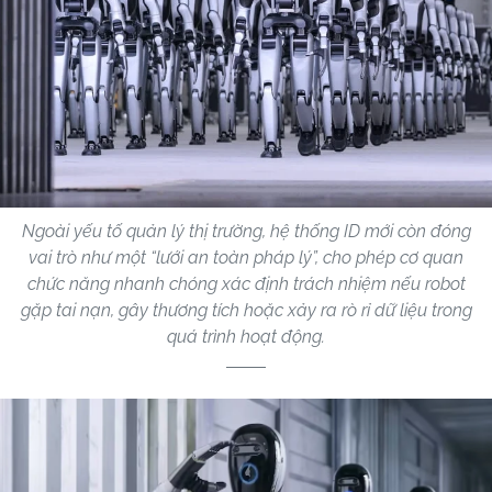
Ngoài yếu tố quản lý thị trường, hệ thống ID mới còn đóng
vai trò như một “lưới an toàn pháp lý”, cho phép cơ quan
chức năng nhanh chóng xác định trách nhiệm nếu robot
gặp tai nạn, gây thương tích hoặc xảy ra rò rỉ dữ liệu trong
quá trình hoạt động.