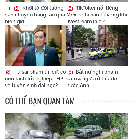
Khởi tố đối tượng
TikToker nổi tiếng
vận chuyển hàng lậu qua
Mexico bị bắn tử vong khi
biên giới
livestream là ai?
Từ sai phạm thi cử, có
Bắt nữ nghi phạm
nên tách tốt nghiệp THPT
đâm 4 người ở thủ đô
và tuyển sinh đại học?
nước Anh
CÓ THỂ BẠN QUAN TÂM