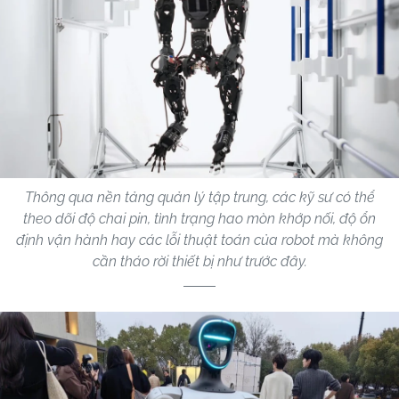
Thông qua nền tảng quản lý tập trung, các kỹ sư có thể
theo dõi độ chai pin, tình trạng hao mòn khớp nối, độ ổn
định vận hành hay các lỗi thuật toán của robot mà không
cần tháo rời thiết bị như trước đây.