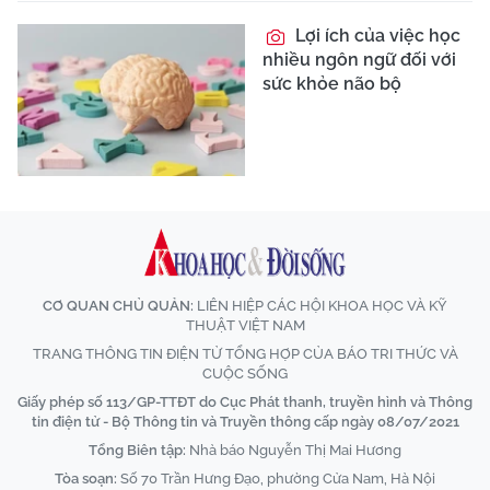
Lợi ích của việc học
nhiều ngôn ngữ đối với
sức khỏe não bộ
CƠ QUAN CHỦ QUẢN:
LIÊN HIỆP CÁC HỘI KHOA HỌC VÀ KỸ
THUẬT VIỆT NAM
TRANG THÔNG TIN ĐIỆN TỬ TỔNG HỢP CỦA BÁO TRI THỨC VÀ
CUỘC SỐNG
Giấy phép số 113/GP-TTĐT do Cục Phát thanh, truyền hình và Thông
tin điện tử - Bộ Thông tin và Truyền thông cấp ngày 08/07/2021
Tổng Biên tập:
Nhà báo Nguyễn Thị Mai Hương
Tòa soạn:
Số 70 Trần Hưng Đạo, phường Cửa Nam, Hà Nội