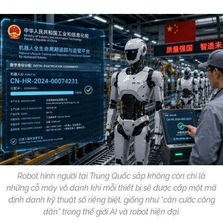
Robot hình người tại Trung Quốc sắp không còn chỉ là
những cỗ máy vô danh khi mỗi thiết bị sẽ được cấp một mã
định danh kỹ thuật số riêng biệt, giống như “căn cước công
dân” trong thế giới AI và robot hiện đại.