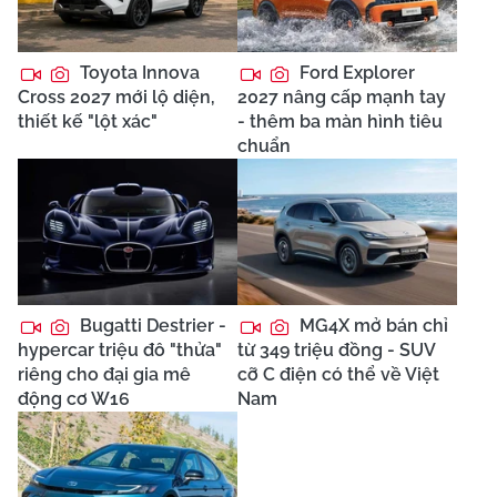
Toyota Innova
Ford Explorer
Cross 2027 mới lộ diện,
2027 nâng cấp mạnh tay
thiết kế "lột xác"
- thêm ba màn hình tiêu
chuẩn
Bugatti Destrier -
MG4X mở bán chỉ
hypercar triệu đô "thửa"
từ 349 triệu đồng - SUV
riêng cho đại gia mê
cỡ C điện có thể về Việt
động cơ W16
Nam