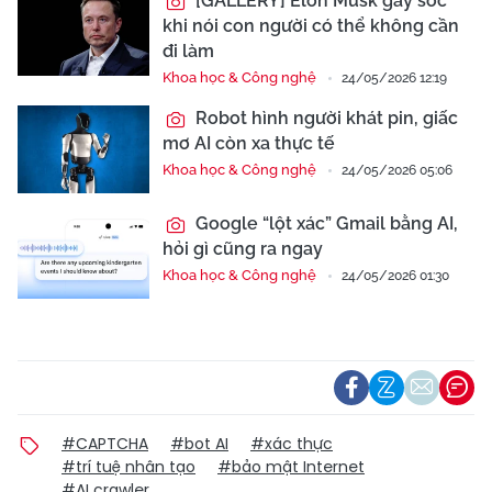
[GALLERY] Elon Musk gây sốc
khi nói con người có thể không cần
đi làm
Khoa học & Công nghệ
24/05/2026 12:19
Robot hình người khát pin, giấc
mơ AI còn xa thực tế
Khoa học & Công nghệ
24/05/2026 05:06
Google “lột xác” Gmail bằng AI,
hỏi gì cũng ra ngay
Khoa học & Công nghệ
24/05/2026 01:30
#CAPTCHA
#bot AI
#xác thực
#trí tuệ nhân tạo
#bảo mật Internet
#AI crawler