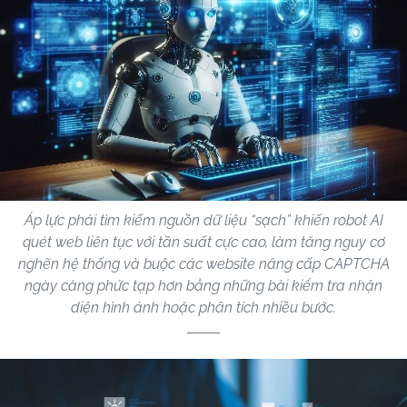
Áp lực phải tìm kiếm nguồn dữ liệu “sạch” khiến robot AI
quét web liên tục với tần suất cực cao, làm tăng nguy cơ
nghẽn hệ thống và buộc các website nâng cấp CAPTCHA
ngày càng phức tạp hơn bằng những bài kiểm tra nhận
diện hình ảnh hoặc phân tích nhiều bước.