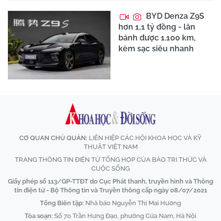
BYD Denza Z9S
hơn 1,1 tỷ đồng - lăn
bánh được 1.100 km,
kèm sạc siêu nhanh
CƠ QUAN CHỦ QUẢN:
LIÊN HIỆP CÁC HỘI KHOA HỌC VÀ KỸ
THUẬT VIỆT NAM
TRANG THÔNG TIN ĐIỆN TỬ TỔNG HỢP CỦA BÁO TRI THỨC VÀ
CUỘC SỐNG
Giấy phép số 113/GP-TTĐT do Cục Phát thanh, truyền hình và Thông
tin điện tử - Bộ Thông tin và Truyền thông cấp ngày 08/07/2021
Tổng Biên tập:
Nhà báo Nguyễn Thị Mai Hương
Tòa soạn:
Số 70 Trần Hưng Đạo, phường Cửa Nam, Hà Nội