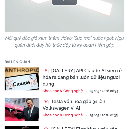
Play
Video
Mời quý độc giả xem thêm video: 'Sứa ma' nước ngọt: Ngủ
quên dưới đáy hồ, thức dậy là kỳ quan hiếm gặp
BÀI LIÊN QUAN
[GALLERY] API Claude AI siêu rẻ
hóa ra đang bán luôn dữ liệu người
dùng
Khoa học & Công nghệ
25/05/2026 06:34
Tesla vốn hóa gấp 31 lần
Volkswagen vì AI
Khoa học & Công nghệ
25/05/2026 01:35