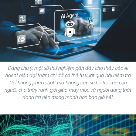
Đáng chú ý, một số thử nghiệm gần đây cho thấy các AI
Agent hiện đại thậm chí đã có thể tự vượt qua bài kiểm tra
“Tôi không phải robot” mà không cần sự hỗ trợ của con
người, cho thấy ranh giới giữa máy móc và người dùng thật
đang trở nên mong manh hơn bao giờ hết.