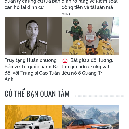
quản lý chung cư lừa bán
định rõ ràng về kiểm soát
căn hộ tái định cư
dòng tiền và tài sản mã
hóa
Truy tặng Huân chương
Bắt giữ 2 đối tượng,
Bảo vệ Tổ quốc hạng Ba
thu giữ hơn 210kg vật
đối với Trung sĩ Cao Tuấn
liệu nổ ở Quảng Trị
Anh
CÓ THỂ BẠN QUAN TÂM