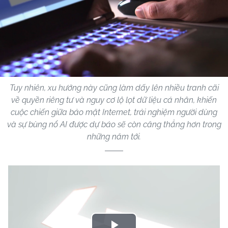
Tuy nhiên, xu hướng này cũng làm dấy lên nhiều tranh cãi
về quyền riêng tư và nguy cơ lộ lọt dữ liệu cá nhân, khiến
cuộc chiến giữa bảo mật Internet, trải nghiệm người dùng
và sự bùng nổ AI được dự báo sẽ còn căng thẳng hơn trong
những năm tới.