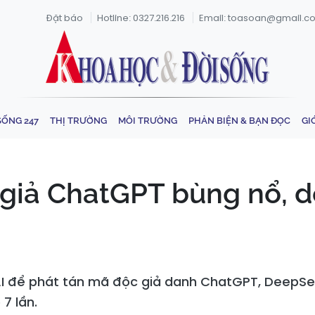
Đặt báo
Hotline: 0327.216.216
Email: toasoan@gmail.c
SỐNG 247
THỊ TRƯỜNG
MÔI TRƯỜNG
PHẢN BIỆN & BẠN ĐỌC
GI
giả ChatGPT bùng nổ, d
I để phát tán mã độc giả danh ChatGPT, DeepSee
7 lần.