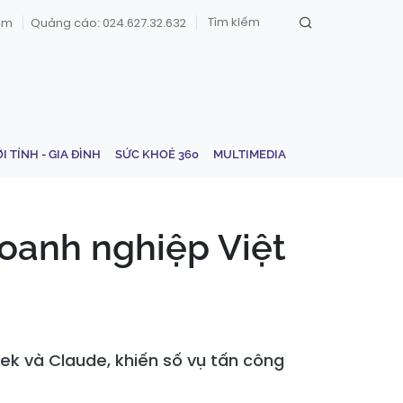
om
Quảng cáo: 024.627.32.632
ỚI TÍNH - GIA ĐÌNH
SỨC KHOẺ 360
MULTIMEDIA
oanh nghiệp Việt
k và Claude, khiến số vụ tấn công