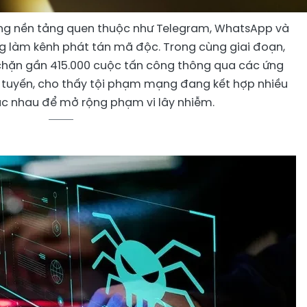
ững nền tảng quen thuộc như Telegram, WhatsApp và
ng làm kênh phát tán mã độc. Trong cùng giai đoạn,
chặn gần 415.000 cuộc tấn công thông qua các ứng
ực tuyến, cho thấy tội phạm mạng đang kết hợp nhiều
c nhau để mở rộng phạm vi lây nhiễm.