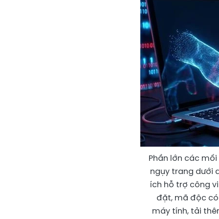
Phần lớn các mối
ngụy trang dưới 
ích hỗ trợ công v
đặt, mã độc có
máy tính, tải th