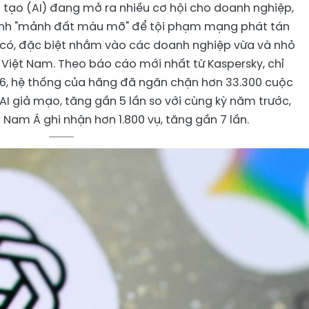
n tạo (AI) đang mở ra nhiều cơ hội cho doanh nghiệp,
ành "mảnh đất màu mỡ" để tội phạm mạng phát tán
có, đặc biệt nhắm vào các doanh nghiệp vừa và nhỏ
 Việt Nam. Theo báo cáo mới nhất từ Kaspersky, chỉ
, hệ thống của hãng đã ngăn chặn hơn 33.300 cuộc
AI giả mạo, tăng gần 5 lần so với cùng kỳ năm trước,
 Nam Á ghi nhận hơn 1.800 vụ, tăng gần 7 lần.