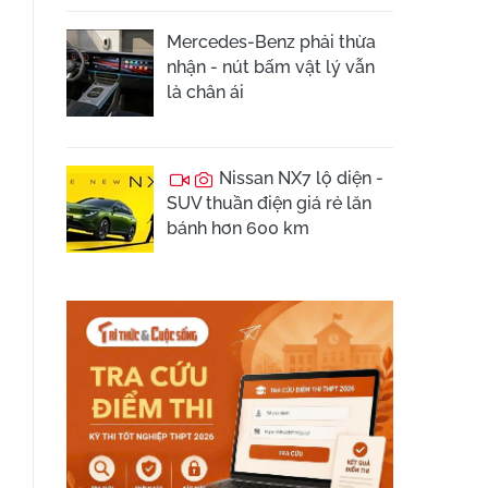
Mercedes-Benz phải thừa
nhận - nút bấm vật lý vẫn
là chân ái
Nissan NX7 lộ diện -
SUV thuần điện giá rẻ lăn
bánh hơn 600 km