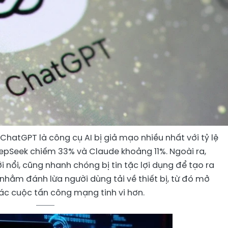
hatGPT là công cụ AI bị giả mạo nhiều nhất với tỷ lệ
epSeek chiếm 33% và Claude khoảng 11%. Ngoài ra,
nổi, cũng nhanh chóng bị tin tặc lợi dụng để tạo ra
 nhằm đánh lừa người dùng tải về thiết bị, từ đó mở
c cuộc tấn công mạng tinh vi hơn.