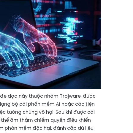
 đe dọa này thuộc nhóm Trojware, được
dạng bộ cài phần mềm AI hoặc các tiện
iệc tưởng chừng vô hại. Sau khi được cài
 thể âm thầm chiếm quyền điều khiển
êm phần mềm độc hại, đánh cắp dữ liệu