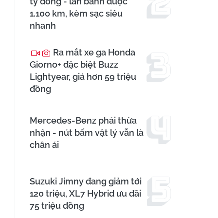
tỷ đồng - lăn bánh được
1.100 km, kèm sạc siêu
nhanh
Ra mắt xe ga Honda
Giorno+ đặc biệt Buzz
Lightyear, giá hơn 59 triệu
đồng
Mercedes-Benz phải thừa
nhận - nút bấm vật lý vẫn là
chân ái
Suzuki Jimny đang giảm tới
120 triệu, XL7 Hybrid ưu đãi
75 triệu đồng