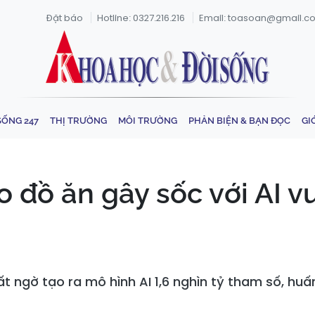
Đặt báo
Hotline: 0327.216.216
Email: toasoan@gmail.c
SỐNG 247
THỊ TRƯỜNG
MÔI TRƯỜNG
PHẢN BIỆN & BẠN ĐỌC
GI
 đồ ăn gây sốc với AI v
 ngờ tạo ra mô hình AI 1,6 nghìn tỷ tham số, huấ