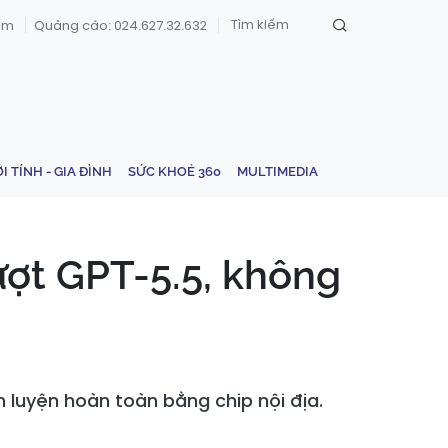
om
Quảng cáo: 024.627.32.632
ỚI TÍNH - GIA ĐÌNH
SỨC KHOẺ 360
MULTIMEDIA
ượt GPT-5.5, không
n luyện hoàn toàn bằng chip nội địa.