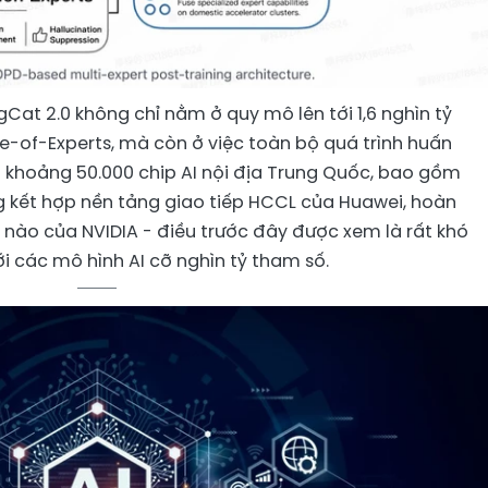
Cat 2.0 không chỉ nằm ở quy mô lên tới 1,6 nghìn tỷ
re-of-Experts, mà còn ở việc toàn bộ quá trình huấn
 khoảng 50.000 chip AI nội địa Trung Quốc, bao gồm
g kết hợp nền tảng giao tiếp HCCL của Huawei, hoàn
 nào của NVIDIA - điều trước đây được xem là rất khó
ới các mô hình AI cỡ nghìn tỷ tham số.