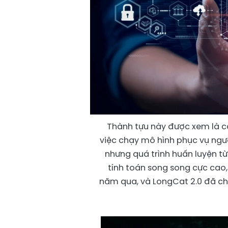
Thành tựu này được xem là c
việc chạy mô hình phục vụ người
nhưng quá trình huấn luyện từ 
tính toán song song cực cao, 
năm qua, và LongCat 2.0 đã c