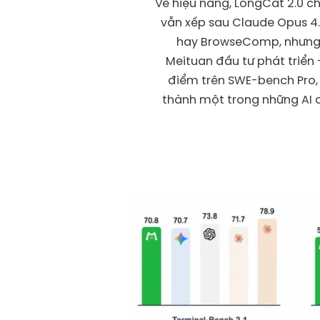
Về hiệu năng, LongCat 2.0 c
vẫn xếp sau Claude Opus 4.
hay BrowseComp, nhưng 
Meituan đầu tư phát triển 
điểm trên SWE-bench Pro,
thành một trong những AI c