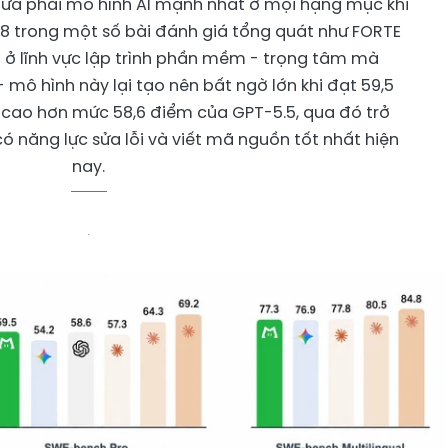
hưa phải mô hình AI mạnh nhất ở mọi hạng mục khi
8 trong một số bài đánh giá tổng quát như FORTE
ở lĩnh vực lập trình phần mềm - trọng tâm mà
- mô hình này lại tạo nên bất ngờ lớn khi đạt 59,5
 cao hơn mức 58,6 điểm của GPT-5.5, qua đó trở
ó năng lực sửa lỗi và viết mã nguồn tốt nhất hiện
nay.