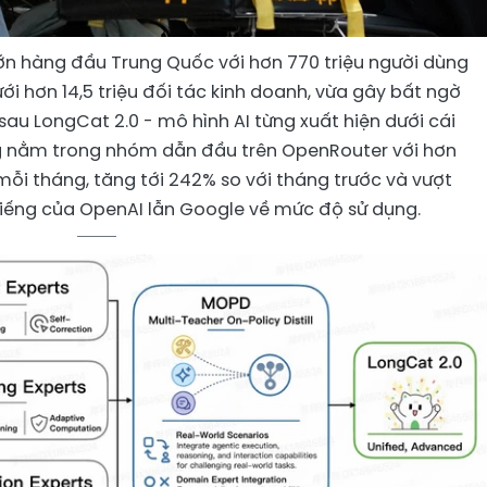
ớn hàng đầu Trung Quốc với hơn 770 triệu người dùng
i hơn 14,5 triệu đối tác kinh doanh, vừa gây bất ngờ
sau LongCat 2.0 - mô hình AI từng xuất hiện dưới cái
ng nằm trong nhóm dẫn đầu trên OpenRouter với hơn
ý mỗi tháng, tăng tới 242% so với tháng trước và vượt
 tiếng của OpenAI lẫn Google về mức độ sử dụng.