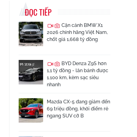
ĐỌC TIẾP
Cận cảnh BMW X1
2026 chính hãng Việt Nam,
chốt giá 1,668 tỷ đồng
BYD Denza Z9S hơn
1,1 tỷ đồng - lăn bánh được
1.100 km, kèm sạc siêu
nhanh
Mazda CX-5 đang giảm đến
69 triệu đồng, khởi điểm rẻ
ngang SUV cỡ B