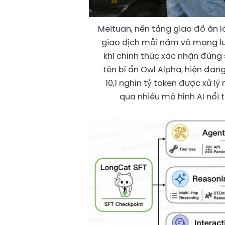
Meituan, nền tảng giao đồ ăn l
giao dịch mỗi năm và mạng lướ
khi chính thức xác nhận đứng 
tên bí ẩn Owl Alpha, hiện đa
10,1 nghìn tỷ token được xử l
qua nhiều mô hình AI nổi