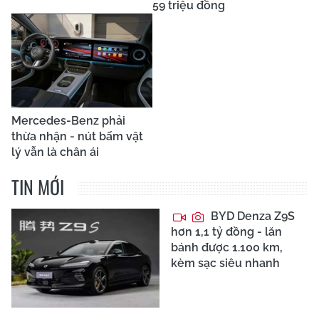
59 triệu đồng
Mercedes-Benz phải
thừa nhận - nút bấm vật
lý vẫn là chân ái
TIN MỚI
BYD Denza Z9S
hơn 1,1 tỷ đồng - lăn
bánh được 1.100 km,
kèm sạc siêu nhanh