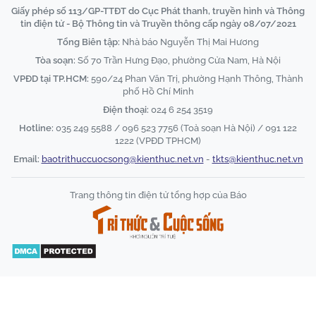
Giấy phép số 113/GP-TTĐT do Cục Phát thanh, truyền hình và Thông
tin điện tử - Bộ Thông tin và Truyền thông cấp ngày 08/07/2021
Tổng Biên tập:
Nhà báo Nguyễn Thị Mai Hương
Tòa soạn:
Số 70 Trần Hưng Đạo, phường Cửa Nam, Hà Nội
VPĐD tại TP.HCM:
590/24 Phan Văn Trị, phường Hạnh Thông, Thành
phố Hồ Chí Minh
Điện thoại:
024 6 254 3519
Hotline:
035 249 5588 / 096 523 7756 (Toà soạn Hà Nội) / 091 122
1222 (VPĐD TPHCM)
Email:
baotrithuccuocsong@kienthuc.net.vn
-
tkts@kienthuc.net.vn
Trang thông tin điện tử tổng hợp của Báo