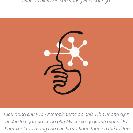
chức an ninh cấp cao không khỏi bất ngờ.
Điều đáng chú ý là Anthropic trước đó nhiều lần khẳng định
những lo ngại của chính phủ Mỹ chỉ xoay quanh một số kỹ
thuật vượt rào mang tính cục bộ và hoàn toàn có thể tái tạo