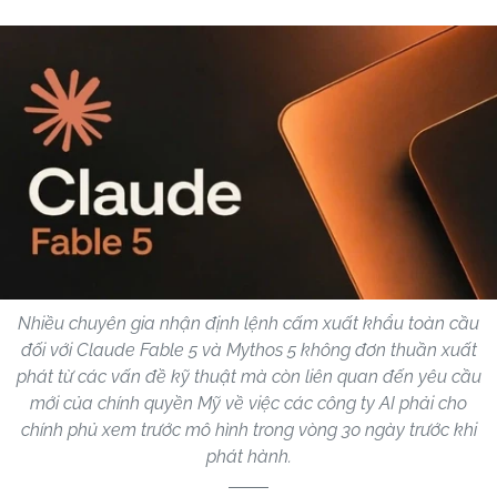
Nhiều chuyên gia nhận định lệnh cấm xuất khẩu toàn cầu
đối với Claude Fable 5 và Mythos 5 không đơn thuần xuất
phát từ các vấn đề kỹ thuật mà còn liên quan đến yêu cầu
mới của chính quyền Mỹ về việc các công ty AI phải cho
chính phủ xem trước mô hình trong vòng 30 ngày trước khi
phát hành.