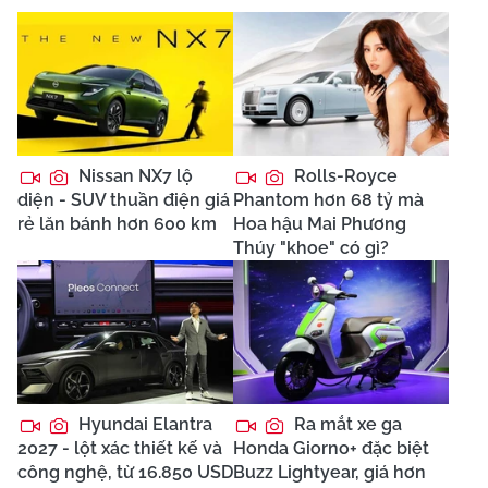
Nissan NX7 lộ
Rolls-Royce
diện - SUV thuần điện giá
Phantom hơn 68 tỷ mà
rẻ lăn bánh hơn 600 km
Hoa hậu Mai Phương
Thúy "khoe" có gì?
Hyundai Elantra
Ra mắt xe ga
2027 - lột xác thiết kế và
Honda Giorno+ đặc biệt
công nghệ, từ 16.850 USD
Buzz Lightyear, giá hơn