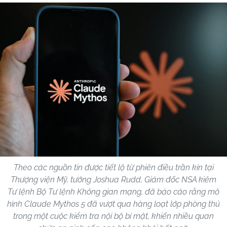
Theo các nguồn tin được tiết lộ từ phiên điều trần kín tại
Thượng viện Mỹ, tướng Joshua Rudd, Giám đốc NSA kiêm
Tư lệnh Bộ Tư lệnh Không gian mạng, đã báo cáo rằng mô
hình Claude Mythos 5 đã vượt qua hàng loạt lớp phòng thủ
trong một cuộc kiểm tra nội bộ bí mật, khiến nhiều quan