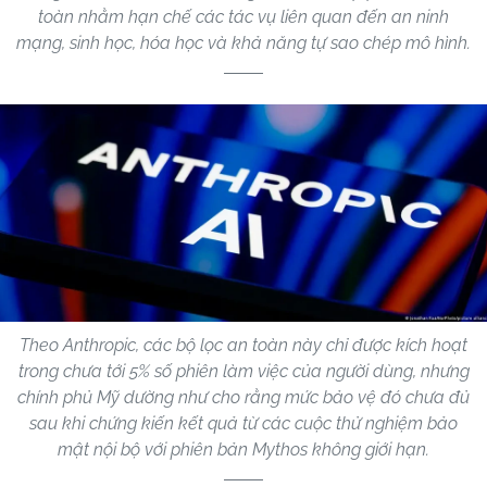
toàn nhằm hạn chế các tác vụ liên quan đến an ninh
mạng, sinh học, hóa học và khả năng tự sao chép mô hình.
Theo Anthropic, các bộ lọc an toàn này chỉ được kích hoạt
trong chưa tới 5% số phiên làm việc của người dùng, nhưng
chính phủ Mỹ dường như cho rằng mức bảo vệ đó chưa đủ
sau khi chứng kiến kết quả từ các cuộc thử nghiệm bảo
mật nội bộ với phiên bản Mythos không giới hạn.