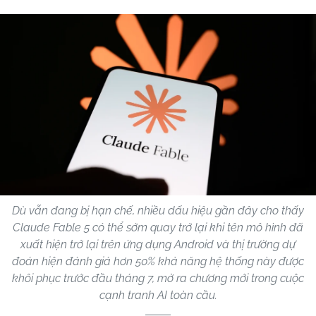
Dù vẫn đang bị hạn chế, nhiều dấu hiệu gần đây cho thấy
Claude Fable 5 có thể sớm quay trở lại khi tên mô hình đã
xuất hiện trở lại trên ứng dụng Android và thị trường dự
đoán hiện đánh giá hơn 50% khả năng hệ thống này được
khôi phục trước đầu tháng 7, mở ra chương mới trong cuộc
cạnh tranh AI toàn cầu.